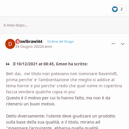
2
6 mesi dopo...
Brawlbrawl44
comment_
Stati
Ordine del Drago
24 Giugno 2022
4 anni
Il 10/12/2021 at 08:45, Gmon ha scritto:
Beh dai.. nel titolo non potevano non nominare Ravenloft,
prima perche' e' l'ambientazione che meglio si addice al
tema horror e poi perche' credo che quel nome in copertina
faccia vendere qualche copia in piu'
Questo è il motivo per cui lo hanno fatto, ma non è da
ritenersi un buon motivo.
Detto diversamente: l'utente deve giudicare un prodotto
sulla base della sua qualità, e il titolo, mirano ad
"ingannare l'acquirente, abbassa quella qualità.