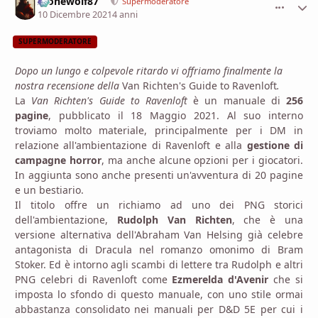
Alonewolf87
comment_
Stati
Supermoderatore
10 Dicembre 2021
4 anni
SUPERMODERATORE
Dopo un lungo e colpevole ritardo vi offriamo finalmente la
nostra recensione della
Van Richten's Guide to Ravenloft
.
La
Van Richten's Guide to Ravenloft
è un manuale di
256
pagine
, pubblicato il 18 Maggio 2021. Al suo interno
troviamo molto materiale, principalmente per i DM in
relazione all'ambientazione di Ravenloft e alla
gestione di
campagne horror
, ma anche alcune opzioni per i giocatori.
In aggiunta sono anche presenti un'avventura di 20 pagine
e un bestiario.
Il titolo offre un richiamo ad uno dei PNG storici
dell'ambientazione,
Rudolph Van Richten
, che è una
versione alternativa dell'Abraham Van Helsing già celebre
antagonista di Dracula nel romanzo omonimo di Bram
Stoker. Ed è intorno agli scambi di lettere tra Rudolph e altri
PNG celebri di Ravenloft come
Ezmerelda d'Avenir
che si
imposta lo sfondo di questo manuale, con uno stile ormai
abbastanza consolidato nei manuali per D&D 5E per cui i