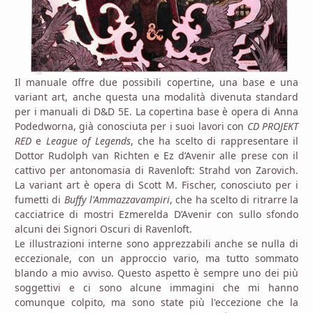
Il manuale offre due possibili copertine, una base e una
variant art, anche questa una modalità divenuta standard
per i manuali di D&D 5E. La copertina base è opera di Anna
Podedworna, già conosciuta per i suoi lavori con
CD PROJEKT
RED
e
League of Legends
, che ha scelto di rappresentare il
Dottor Rudolph van Richten e Ez d’Avenir alle prese con il
cattivo per antonomasia di Ravenloft: Strahd von Zarovich.
La variant art è opera di Scott M. Fischer, conosciuto per i
fumetti di
Buffy l'Ammazzavampiri
, che ha scelto di ritrarre la
cacciatrice di mostri Ezmerelda D’Avenir con sullo sfondo
alcuni dei Signori Oscuri di Ravenloft.
Le illustrazioni interne sono apprezzabili anche se nulla di
eccezionale, con un approccio vario, ma tutto sommato
blando a mio avviso. Questo aspetto è sempre uno dei più
soggettivi e ci sono alcune immagini che mi hanno
comunque colpito, ma sono state più l'eccezione che la