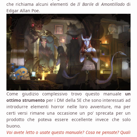
che richiama alcuni elementi de
Il Barile di Amontillado
di
Edgar Allan Poe.
Come giudizio complessivo trovo questo manuale
un
ottimo strumento
per i DM della 5E che sono interessati ad
introdurre elementi horror nelle loro avventure, ma per
certi versi rimane una occasione un po' sprecata per un
prodotto che poteva essere eccellente invece che solo
buono.
Voi avete letto o usate questo manuale? Cosa ne pensate? Quali