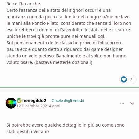
5e ce l'ha anche.
Certo l'assenza delle stats dei signori oscuri è una
mancanza non da poco e al limite della pigrizia/me ne lavo
le mani alla Ponzio Pilato, considerato che senza di loro non
esisterebbero i domini di Ravenloft e le stats delle creature
uniche le trovi già pronte pure nei manuali ogl.
Sul pensionamento delle classiche prove di follia orrore
paura ecc e quanto detto a riguardo dai game designer
stendo un velo pietoso. Banalmente e al solito non hanno
voluto osare. (bastava metterle opzionali)
7
Ermenegildo2
comment_
Stati
Circolo degli Antichi
12 Dicembre 2021
4 anni
Si potrebbe avere qualche dettaglio in più su come sono
stati gestiti i Vistani?