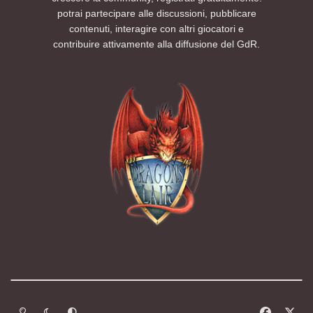
potrai partecipare alle discussioni, pubblicare
contenuti, interagire con altri giocatori e
contribuire attivamente alla diffusione del GdR.
Modalità chiara
Modalità scura
Segui la preferenza del sistema
f
x