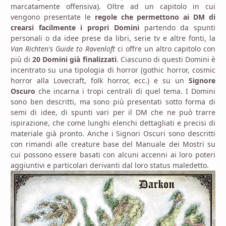
marcatamente offensiva). Oltre ad un capitolo in cui
vengono presentate le
regole che permettono ai DM di
crearsi facilmente i propri Domini
partendo da spunti
personali o da idee prese da libri, serie tv e altre fonti, la
Van Richten's Guide to Ravenloft
ci offre un altro capitolo con
più di
20 Domini già finalizzati
. Ciascuno di questi Domini è
incentrato su una tipologia di horror (gothic horror, cosmic
horror alla Lovecraft, folk horror, ecc.) e su un
Signore
Oscuro
che incarna i tropi centrali di quel tema. I Domini
sono ben descritti, ma sono più presentati sotto forma di
semi di idee, di spunti vari per il DM che ne può trarre
ispirazione, che come lunghi elenchi dettagliati e precisi di
materiale già pronto. Anche i Signori Oscuri sono descritti
con rimandi alle creature base del Manuale dei Mostri su
cui possono essere basati con alcuni accenni ai loro poteri
aggiuntivi e particolari derivanti dal loro status maledetto.