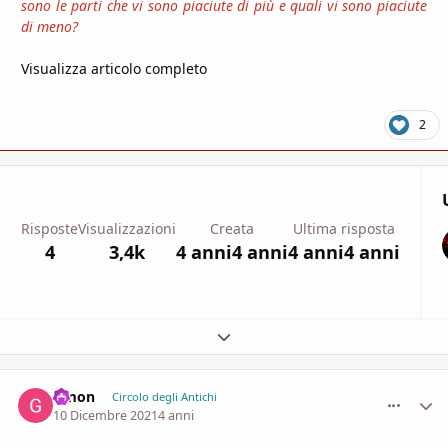
sono le parti che vi sono piaciute di più e quali vi sono piaciute
di meno?
Visualizza articolo completo
2
Risposte
Visualizzazioni
Creata
Ultima risposta
4
3,4k
4 anni
4 anni
4 anni
4 anni
Espandi panoramica del topic
Gmon
comment_
Stati
Circolo degli Antichi
10 Dicembre 2021
4 anni