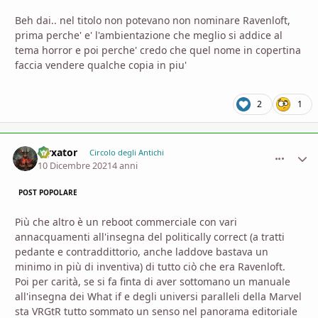
Beh dai.. nel titolo non potevano non nominare Ravenloft,
prima perche' e' l'ambientazione che meglio si addice al
tema horror e poi perche' credo che quel nome in copertina
faccia vendere qualche copia in piu'
2
1
Nyxator
comment_
Stati
Circolo degli Antichi
10 Dicembre 2021
4 anni
POST POPOLARE
Più che altro è un reboot commerciale con vari
annacquamenti all'insegna del politically correct (a tratti
pedante e contraddittorio, anche laddove bastava un
minimo in più di inventiva) di tutto ciò che era Ravenloft.
Poi per carità, se si fa finta di aver sottomano un manuale
all'insegna dei What if e degli universi paralleli della Marvel
sta VRGtR tutto sommato un senso nel panorama editoriale