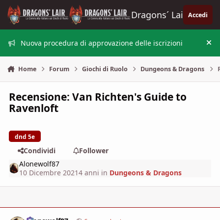
Vai al contenuto
Dragons´ Lair
Accedi
Nuova procedura di approvazione delle iscrizioni
Nas
Home
Forum
Giochi di Ruolo
Dungeons & Dragons
Recensione: Van Richten's Guide to
Ravenloft
dnd 5e
Condividi
Follower
Alonewolf87
10 Dicembre 2021
4 anni
in
Dungeons & Dragons