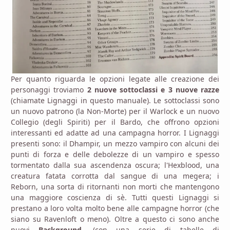
Per quanto riguarda le opzioni legate alle creazione dei
personaggi troviamo
2 nuove sottoclassi e 3 nuove razze
(chiamate Lignaggi in questo manuale). Le sottoclassi sono
un nuovo patrono (la Non-Morte) per il Warlock e un nuovo
Collegio (degli Spiriti) per il Bardo, che offrono opzioni
interessanti ed adatte ad una campagna horror. I Lignaggi
presenti sono: il Dhampir, un mezzo vampiro con alcuni dei
punti di forza e delle debolezze di un vampiro e spesso
tormentato dalla sua ascendenza oscura; l'Hexblood, una
creatura fatata corrotta dal sangue di una megera; i
Reborn, una sorta di ritornanti non morti che mantengono
una maggiore coscienza di sè. Tutti questi Lignaggi si
prestano a loro volta molto bene alle campagne horror (che
siano su Ravenloft o meno). Oltre a questo ci sono anche
nuovi
Background
, (con una serie di tabelle di