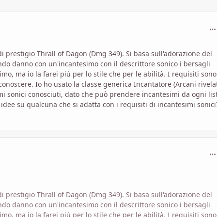
com
di prestigio Thrall of Dagon (Dmg 349). Si basa sull'adorazione del
ndo danno con un'incantesimo con il descrittore sonico i bersagli
o, ma io la farei più per lo stile che per le abilità. I requisiti sono
conoscere. Io ho usato la classe generica Incantatore (Arcani rivela
mi sonici conosciuti, dato che può prendere incantesimi da ogni lis
idee su qualcuna che si adatta con i requisiti di incantesimi sonici
com
di prestigio Thrall of Dagon (Dmg 349). Si basa sull'adorazione del
ndo danno con un'incantesimo con il descrittore sonico i bersagli
o, ma io la farei più per lo stile che per le abilità. I requisiti sono