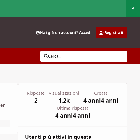
Nas
Hai già un account? Accedi
Registrati
Cerca...
Risposte
Visualizzazioni
Creata
2
1,2k
4 anni
4 anni
wer
Ultima risposta
4 anni
4 anni
Utenti più attivi in questa