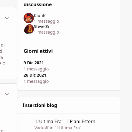
discussione
KlunK
ment_1783081
Statistiche Autore
1 messaggio
Steve05
1 messaggio
 di
Giorni attivi
ti
ta
9 Dic 2021
? O
1 messaggio
26 Dic 2021
1 messaggio
ment_1783325
Statistiche Autore
Inserzioni blog
"L'Ultima Era" - I Piani Esterni
"L'Ultima Era" - I Piani Esterni
Vackoff
in
"L'Ultima Era" -
 di