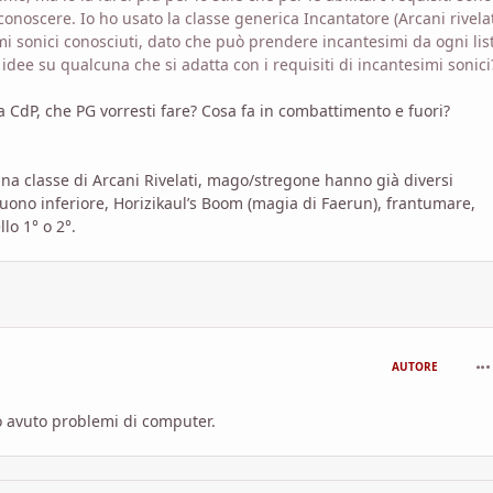
conoscere. Io ho usato la classe generica Incantatore (Arcani rivela
mi sonici conosciuti, dato che può prendere incantesimi da ogni lis
idee su qualcuna che si adatta con i requisiti di incantesimi sonici
la CdP, che PG vorresti fare? Cosa fa in combattimento e fuori?
ana classe di Arcani Rivelati, mago/stregone hanno già diversi
suono inferiore, Horizikaul’s Boom (magia di Faerun), frantumare,
lo 1° o 2°.
com
AUTORE
o avuto problemi di computer.