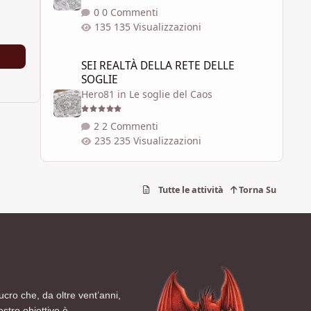
0 Commenti
135 Visualizzazioni
SEI REALTÀ DELLA RETE DELLE SOGLIE
SEI REALTÀ DELLA RETE DELLE
SOGLIE
Hero81
in
Le soglie del Caos
2 Commenti
235 Visualizzazioni
Tutte le attività
Torna Su
ucro che, da oltre vent’anni,
ostro obiettivo è