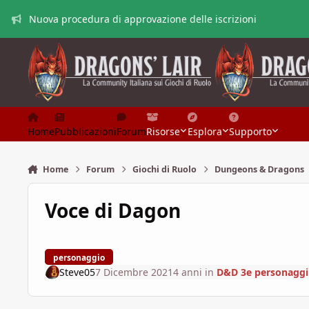
Vai al contenuto
Nuova procedura di approvazione delle iscrizioni
Home
Pubblicazioni
Forum
Risorse
Esplora
Supporto
Home
Forum
Giochi di Ruolo
Dungeons & Dragons
Voce di Dagon
personaggio
Steve05
7 Dicembre 2021
4 anni
in
D&D 3e personaggi