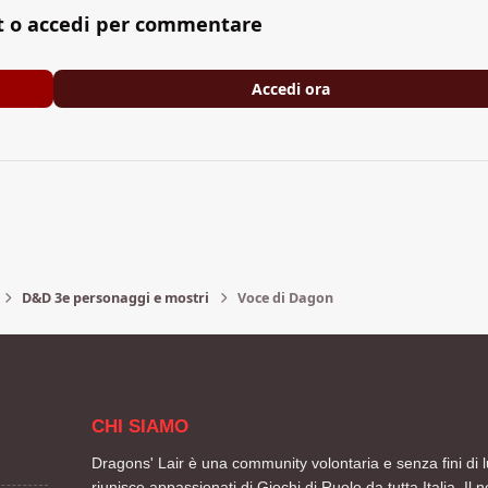
t o accedi per commentare
Accedi ora
D&D 3e personaggi e mostri
Voce di Dagon
CHI SIAMO
Dragons' Lair è una community volontaria e senza fini di l
riunisce appassionati di Giochi di Ruolo da tutta Italia. Il n