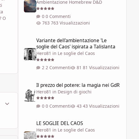
Ambientazione Homebrew D&D
ti
ta
0 Commenti
? O
763 Visualizzazioni
Variante dell'ambientazione 'Le soglie del Caos' ispirata a 
Variante dell'ambientazione 'Le
soglie del Caos' ispirata a Talislanta
Hero81
in
Le soglie del Caos
2 Commenti
81 Visualizzazioni
Il prezzo del potere: la magia nei GdR
Il prezzo del potere: la magia nei GdR
Hero81
in
Design di giochi
ment_1786018
Statistiche Autore
0 Commenti
43 Visualizzazioni
LE SOGLIE DEL CAOS
LE SOGLIE DEL CAOS
Hero81
in
Le soglie del Caos