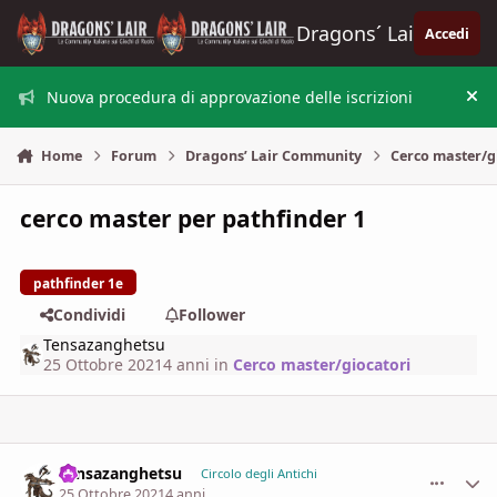
Vai al contenuto
Dragons´ Lair
Accedi
Nuova procedura di approvazione delle iscrizioni
Nas
Home
Forum
Dragons’ Lair Community
Cerco master/g
cerco master per pathfinder 1
pathfinder 1e
Condividi
Follower
Tensazanghetsu
25 Ottobre 2021
4 anni
in
Cerco master/giocatori
Tensazanghetsu
comment_
Stati
Circolo degli Antichi
25 Ottobre 2021
4 anni