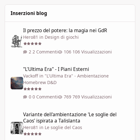
Inserzioni blog
Il prezzo del potere: la magia nei GdR
Il prezzo del potere: la magia nei GdR
Hero81
in
Design di giochi
2 Commenti
106 Visualizzazioni
"L'Ultima Era" - I Piani Esterni
"L'Ultima Era" - I Piani Esterni
Vackoff
in
"L'Ultima Era" - Ambientazione
Homebrew D&D
0 Commenti
769 Visualizzazioni
Variante dell'ambientazione 'Le soglie del Caos' ispirata a Talisla
Variante dell'ambientazione 'Le soglie del
Caos' ispirata a Talislanta
Hero81
in
Le soglie del Caos