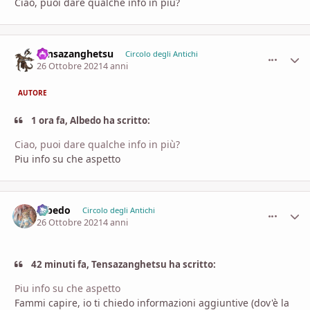
Ciao, puoi dare qualche info in più?
Tensazanghetsu
comment_
Stati
Circolo degli Antichi
26 Ottobre 2021
4 anni
AUTORE
1 ora fa, Albedo ha scritto:
Ciao, puoi dare qualche info in più?
Piu info su che aspetto
Albedo
comment_
Stati
Circolo degli Antichi
26 Ottobre 2021
4 anni
42 minuti fa, Tensazanghetsu ha scritto:
Piu info su che aspetto
Fammi capire, io ti chiedo informazioni aggiuntive (dov'è la