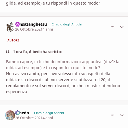
gilda, ad esempio) e tu rispondi in questo modo?
Tensazanghetsu
comment_
Stati
Circolo degli Antichi
26 Ottobre 2021
4 anni
AUTORE
1 ora fa, Albedo ha scritto:
Fammi capire, io ti chiedo informazioni aggiuntive (dov'è la
gilda, ad esempio) e tu rispondi in questo modo?
Non avevo capito, pensavo volessi info su aspetti della
gilda, e su discord sul mio server e si utilizza roll 20, il
regolamento e sul server discord, anche i master ptendono
esperienza
Albedo
comment_
Stati
Circolo degli Antichi
26 Ottobre 2021
4 anni