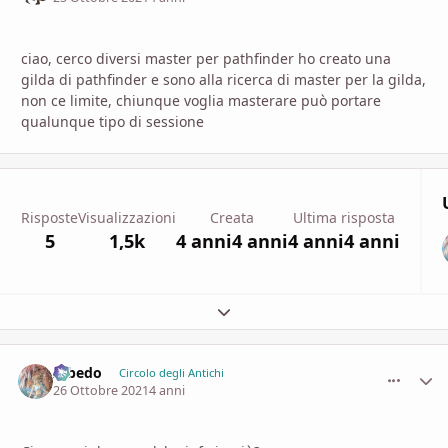
ciao, cerco diversi master per pathfinder ho creato una
gilda di pathfinder e sono alla ricerca di master per la gilda,
non ce limite, chiunque voglia masterare può portare
qualunque tipo di sessione
Risposte
Visualizzazioni
Creata
Ultima risposta
5
1,5k
4 anni
4 anni
4 anni
4 anni
Espandi panoramica del topic
Albedo
comment_
Stati
Circolo degli Antichi
26 Ottobre 2021
4 anni