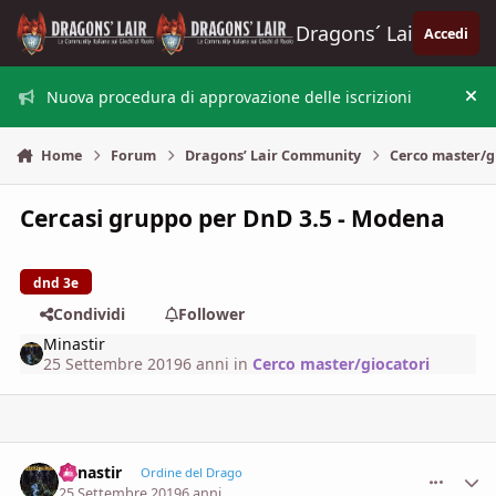
Vai al contenuto
Dragons´ Lair
Accedi
Nuova procedura di approvazione delle iscrizioni
Nas
Home
Forum
Dragons’ Lair Community
Cerco master/g
Cercasi gruppo per DnD 3.5 - Modena
dnd 3e
Condividi
Follower
Minastir
25 Settembre 2019
6 anni
in
Cerco master/giocatori
Minastir
comment_
Stati
Ordine del Drago
25 Settembre 2019
6 anni