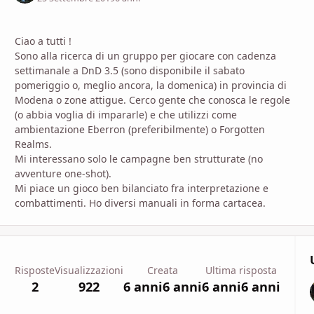
Ciao a tutti !
Sono alla ricerca di un gruppo per giocare con cadenza
settimanale a DnD 3.5 (sono disponibile il sabato
pomeriggio o, meglio ancora, la domenica) in provincia di
Modena o zone attigue. Cerco gente che conosca le regole
(o abbia voglia di impararle) e che utilizzi come
ambientazione Eberron (preferibilmente) o Forgotten
Realms.
Mi interessano solo le campagne ben strutturate (no
avventure one-shot).
Mi piace un gioco ben bilanciato fra interpretazione e
combattimenti. Ho diversi manuali in forma cartacea.
Risposte
Visualizzazioni
Creata
Ultima risposta
2
922
6 anni
6 anni
6 anni
6 anni