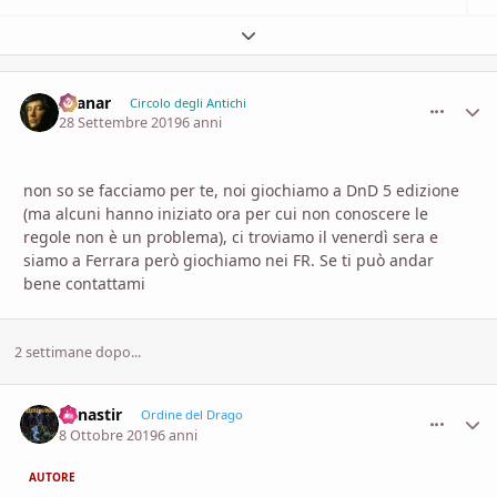
Espandi panoramica del topic
Aranar
comment_
Stati
Circolo degli Antichi
28 Settembre 2019
6 anni
non so se facciamo per te, noi giochiamo a DnD 5 edizione
(ma alcuni hanno iniziato ora per cui non conoscere le
regole non è un problema), ci troviamo il venerdì sera e
siamo a Ferrara però giochiamo nei FR. Se ti può andar
bene contattami
2 settimane dopo...
Minastir
comment_
Stati
Ordine del Drago
8 Ottobre 2019
6 anni
AUTORE