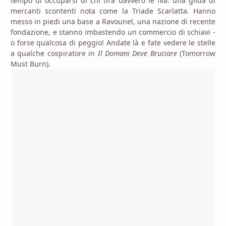
tempo di occuparsi di chi tira davvero le fila: una gilda di
mercanti scontenti nota come la Triade Scarlatta. Hanno
messo in piedi una base a Ravounel, una nazione di recente
fondazione, e stanno imbastendo un commercio di schiavi -
o forse qualcosa di peggio! Andate là e fate vedere le stelle
a qualche cospiratore in
Il Domani Deve Bruciare
(Tomorrow
Must Burn).