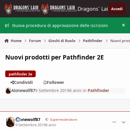
Vai al contenuto
Dragons´ Lair
Accedi
Nuova procedura di approvazione delle iscrizioni
Nas
Home
Forum
Giochi di Ruolo
Pathfinder
Nuovi prod
Nuovi prodotti per Pathfinder 2E
pathfinder 2e
Condividi
Follower
Alonewolf87
9 Settembre 2019
6 anni
in
Pathfinder
Alonewolf87
comment_
Stati
Supermoderatore
9 Settembre 2019
6 anni