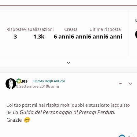
Risposte
Visualizzazioni
Creata
Ultima risposta
3
1,3k
6 anni
6 anni
6 anni
6 anni
Espandi panoramica del topic
Blues
comment_
Stati
Circolo degli Antichi
9 Settembre 2019
6 anni
Col tuo post mi hai risolto molti dubbi e stuzzicato l’acquisto
La Guida del Personaggio ai Presagi Perduti.
de
Grazie
😊