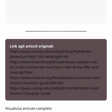
Link agli articoli originali:
https://paizo.com/products/btq01znq?Pathfinder-
Adventure-Path-145-Hellknight-Hill
https://www.enworld.org/threads/paizo-update-cult-
of-cinders-tomorrow-must-burn-fate-of-the-fifth-and-
more.667006/
https://www.enworld.org/threads/paizo-previews-lost-
omens-character-guide.666742/
https://paizo.com/products/btq01zt4?Pathfinder-Lost-
Omens-Character-Guide
Visualizza articolo completo