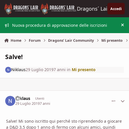
Vai al contenuto
Dragons´ Lair
Accedi
Nuova procedura di approvazione delle iscrizioni
Nas
Home
Forum
Dragons’ Lair Community
Mi presento
Salve!
Niklaus
29 Luglio 2019
7 anni
in
Mi presento
Niklaus
comment_
Stati
Utenti
29 Luglio 2019
7 anni
Salve! Mi sono iscritto qui perché sto riprendendo a giocare
a D&D 3.5 dopo 1 anno di fermo con alcuni amici, quindi