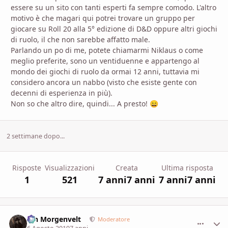
essere su un sito con tanti esperti fa sempre comodo. L'altro
motivo è che magari qui potrei trovare un gruppo per
giocare su Roll 20 alla 5° edizione di D&D oppure altri giochi
di ruolo, il che non sarebbe affatto male.
Parlando un po di me, potete chiamarmi Niklaus o come
meglio preferite, sono un ventiduenne e appartengo al
mondo dei giochi di ruolo da ormai 12 anni, tuttavia mi
considero ancora un nabbo (visto che esiste gente con
decenni di esperienza in più).
Non so che altro dire, quindi... A presto!
😄
2 settimane dopo...
Risposte
Visualizzazioni
Creata
Ultima risposta
1
521
7 anni
7 anni
7 anni
7 anni
Ian Morgenvelt
comment_
Stati
Moderatore