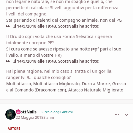
non legame naturale, se non mi sbaglio è quello, che
permette di calcolare 3livelli aggiuntivi per la differenza
livelli del compagno.
Sta parlando di talenti del compagno animale, non del PG
Il 14/5/2018 alle 19:43, ScottNails ha scritto:
Il Druido ogni volta che usa Forma Selvatica rigenera
totalmente i proprio PF?
Si cura come se avesse riposato una notte (=pf pari al suo
livello, a meno di vostre HR)
Il 14/5/2018 alle 19:43, ScottNails ha scritto:
Hai piena ragione, nel mio caso si tratta di un gorilla,
ranger lvl 9... qualche consiglio?
Multiattacco, Multiattacco Migliorato, Duro a Morire, Grosso
e al Comando (Draconomicon), Attacco Naturale Migliorato
ScottNails
comment_
Stati
Circolo degli Antichi
22 Maggio 2018
8 anni
AUTORE