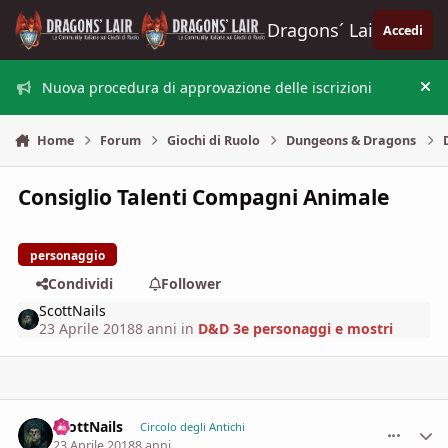
Vai al contenuto
Dragons´ Lair
Accedi
Nuova procedura di approvazione delle iscrizioni
Nas
Home
Forum
Giochi di Ruolo
Dungeons & Dragons
Consiglio Talenti Compagni Animale
personaggio
Condividi
Follower
ScottNails
23 Aprile 2018
8 anni
in
D&D 3e personaggi e mostri
ScottNails
comment_
Stati
Circolo degli Antichi
23 Aprile 2018
8 anni