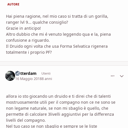
AUTORE
Hai piena ragione, nel mio caso si tratta di un gorilla,
ranger lvl 9... qualche consiglio?
Grazie in anticipo!
Altro dubbio che mi é venuto leggendo qua e la, piena
confusione a riguardo.
Il Druido ogni volta che usa Forma Selvatica rigenera
totalmente i proprio PF?
Rotterdam
comment_
Stati
Utenti
16 Maggio 2018
8 anni
allora io sto giocando un druido e ti direi che di talenti
mostruosamente utili per il compagno non ce ne sono se
non legame naturale, se non mi sbaglio è quello, che
permette di calcolare 3livelli aggiuntivi per la differenza
livelli del compagno.
Nel tuo caso se non sbaglio e sempre se le liste