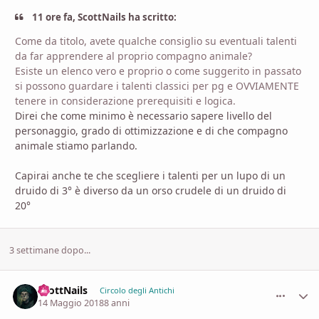
11 ore fa, ScottNails ha scritto:
Come da titolo, avete qualche consiglio su eventuali talenti
da far apprendere al proprio compagno animale?
Esiste un elenco vero e proprio o come suggerito in passato
si possono guardare i talenti classici per pg e OVVIAMENTE
tenere in considerazione prerequisiti e logica.
Direi che come minimo è necessario sapere livello del
personaggio, grado di ottimizzazione e di che compagno
animale stiamo parlando.
Capirai anche te che scegliere i talenti per un lupo di un
druido di 3° è diverso da un orso crudele di un druido di
20°
3 settimane dopo...
ScottNails
comment_
Stati
Circolo degli Antichi
14 Maggio 2018
8 anni