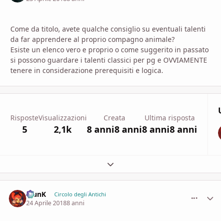
Come da titolo, avete qualche consiglio su eventuali talenti
da far apprendere al proprio compagno animale?
Esiste un elenco vero e proprio o come suggerito in passato
si possono guardare i talenti classici per pg e OVVIAMENTE
tenere in considerazione prerequisiti e logica.
Risposte
Visualizzazioni
Creata
Ultima risposta
5
2,1k
8 anni
8 anni
8 anni
8 anni
Espandi panoramica del topic
KlunK
comment_
Stati
Circolo degli Antichi
24 Aprile 2018
8 anni