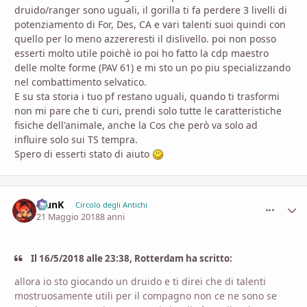
druido/ranger sono uguali, il gorilla ti fa perdere 3 livelli di
potenziamento di For, Des, CA e vari talenti suoi quindi con
quello per lo meno azzereresti il dislivello. poi non posso
esserti molto utile poichè io poi ho fatto la cdp maestro
delle molte forme (PAV 61) e mi sto un po piu specializzando
nel combattimento selvatico.
E su sta storia i tuo pf restano uguali, quando ti trasformi
non mi pare che ti curi, prendi solo tutte le caratteristiche
fisiche dell'animale, anche la Cos che però va solo ad
influire solo sui TS tempra.
Spero di esserti stato di aiuto
KlunK
comment_
Stati
Circolo degli Antichi
21 Maggio 2018
8 anni
Il 16/5/2018 alle 23:38, Rotterdam ha scritto:
allora io sto giocando un druido e ti direi che di talenti
mostruosamente utili per il compagno non ce ne sono se