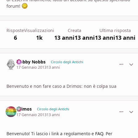
forum!
Risposte
Visualizzazioni
Creata
Ultima risposta
6
1k
13 anni
13 anni
13 anni
13 anni
Nobby Nobbs
comment_
Stati
Circolo degli Antichi
17 Gennaio 2013
13 anni
Benvenuto e non fare caso a Drimos: non è colpa sua
Drimos
comment_
Stati
Circolo degli Antichi
17 Gennaio 2013
13 anni
Benvenuto! Ti lascio i link a
regolamento
e
FAQ
.
Per