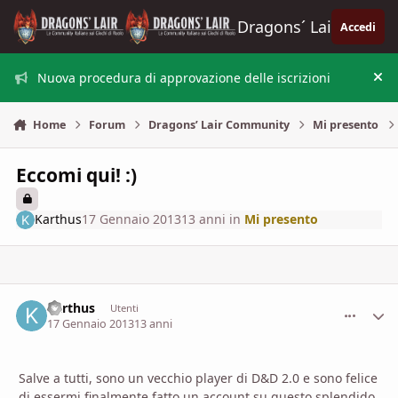
Vai al contenuto
Dragons´ Lair
Accedi
Nuova procedura di approvazione delle iscrizioni
Nas
Home
Forum
Dragons’ Lair Community
Mi presento
Eccomi qui! :)
Karthus
17 Gennaio 2013
13 anni
in
Mi presento
Karthus
comment_
Stati
Utenti
17 Gennaio 2013
13 anni
Salve a tutti, sono un vecchio player di D&D 2.0 e sono felice
di essermi finalmente fatto un account su questo splendido