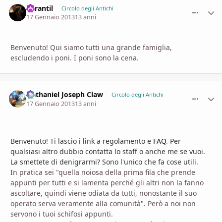
Carantil
comment_
Stati
Circolo degli Antichi
17 Gennaio 2013
13 anni
Benvenuto! Qui siamo tutti una grande famiglia,
escludendo i poni. I poni sono la cena.
Nathaniel Joseph Claw
comment_
Stati
Circolo degli Antichi
17 Gennaio 2013
13 anni
Benvenuto! Ti lascio i link a
regolamento
e
FAQ
.
Per
qualsiasi altro dubbio contatta lo staff o anche me se vuoi.
La smettete di denigrarmi? Sono l'unico che fa cose utili.
In pratica sei "quella noiosa della prima fila che prende
appunti per tutti e si lamenta perché gli altri non la fanno
ascoltare, quindi viene odiata da tutti, nonostante il suo
operato serva veramente alla comunità". Però a noi non
servono i tuoi schifosi appunti.