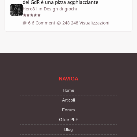
dei GdR è una pizza agghiacciante
Hero81
in
Design di giochi
6 Commenti
248 Visualizzazioni
NAVIGA
Home
Articoli
Forum
Gilde PbF
Blog