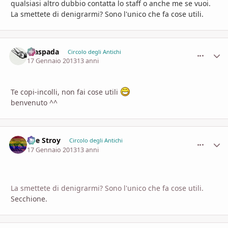
qualsiasi altro dubbio contatta lo staff o anche me se vuoi.
La smettete di denigrarmi? Sono l'unico che fa cose utili.
Alaspada
comment_
Stati
Circolo degli Antichi
17 Gennaio 2013
13 anni
Te copi-incolli, non fai cose utili
benvenuto ^^
The Stroy
comment_
Stati
Circolo degli Antichi
17 Gennaio 2013
13 anni
La smettete di denigrarmi? Sono l'unico che fa cose utili.
Secchione.