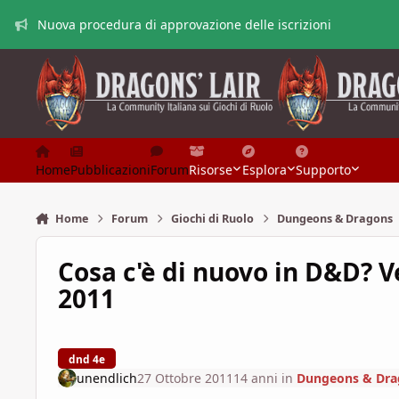
Vai al contenuto
Nuova procedura di approvazione delle iscrizioni
Home
Pubblicazioni
Forum
Risorse
Esplora
Supporto
Home
Forum
Giochi di Ruolo
Dungeons & Dragons
Cosa c'è di nuovo in D&D? V
2011
dnd 4e
unendlich
27 Ottobre 2011
14 anni
in
Dungeons & Dra