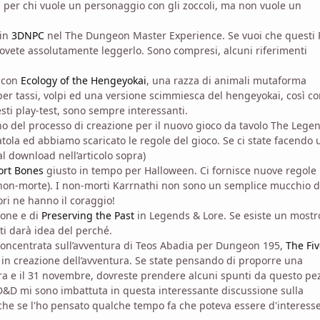
va per chi vuole un personaggio con gli zoccoli, ma non vuole un
 in
3DNPC
nel The Dungeon Master Experience. Se vuoi che questi
dovete assolutamente leggerlo. Sono compresi, alcuni riferimenti
 con
Ecology of the Hengeyokai
, una razza di animali mutaforma
e per tassi, volpi ed una versione scimmiesca del hengeyokai, così c
ti play-test, sono sempre interessanti.
erno del processo di creazione per il nuovo gioco da tavolo The Lege
atola ed abbiamo scaricato le regole del gioco. Se ci state facendo 
al download nell’articolo sopra)
ort Bones
giusto in tempo per Halloween. Ci fornisce nuove regole
a non-morte). I non-morti Karrnathi non sono un semplice mucchio d
ori ne hanno il coraggio!
ione e di
Preserving the Past
in Legends & Lore. Se esiste un mostr
ti darà idea del perché.
oncentrata sull’avventura di Teos Abadia per Dungeon 195,
The Fi
ri in creazione dell’avventura. Se state pensando di proporre una
a e il 31 novembre, dovreste prendere alcuni spunti da questo pe
 D&D mi sono imbattuta in questa interessante discussione sulla
he se l'ho pensato qualche tempo fa che poteva essere d'interess