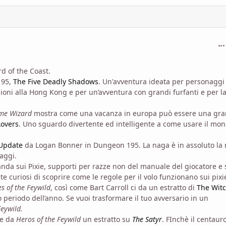
com
d of the Coast.
195,
The Five Deadly Shadows
. Un'avventura ideata per personaggi
 azioni alla Hong Kong e per un’avventura con grandi furfanti e per la
ime Wizard
mostra come una vacanza in europa può essere una gr
Lovers
. Uno sguardo divertente ed intelligente a come usare il mo
Update
da Logan Bonner in Dungeon 195. La naga è in assoluto la
aggi.
da sui Pixie, supporti per razze non del manuale del giocatore e 
 curiosi di scoprire come le regole per il volo funzionano sui pixi
s of the Feywild
, così come Bart Carroll ci da un estratto di
The Wit
 periodo dell’anno. Se vuoi trasformare il tuo avversario in un
Feywild.
te da
Heros of the Feywild
un estratto su
The Satyr
. FInchè il centaur