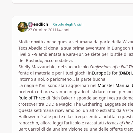
unendlich
Circolo degli Antichi
27 Ottobre 2011
14 anni
Molte novità anche questa settimana da parte della Wizar
Teos Abadia ci dona la sua prima avventura in Dungeon 
livello 7-9 ambientata a Kara-Tur. Se siete per lo stile di
del Bushido, accomodatevi.
Shelly Mazzanoble, nel suo articolo
Confessions of a Full-T
fonte di materiale per i tuoi giochi in
Europe Is for (D&D) 
intorno a noi, o perlomeno… la parte buona.
La naga e l’oni sono stati aggiornati nel
Monster Manual 
preferita ed ora saranno in grado di sfidare i miei person
Rule of Three
di Rich Baker risponde ad ogni vostra doman
crossover tra D&D e Magic: The Gathering. Leggete se siete
Questa settimana riceviamo poi un altro estratto da
Heroe
Halloween è alle porte e la strega sembra adatta a questo
ranocchio, allora leggi l’articolo e raccattati
Heroes of the 
Bart Carrol di da un’altra visione su una delle offerte trat