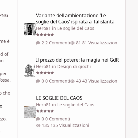
Variante dell'ambientazione 'Le soglie del Caos' ispirata a 
 PNG
Variante dell'ambientazione 'Le
soglie del Caos' ispirata a Talislanta
Hero81
in
Le soglie del Caos
ome è
2 Commenti
81 Visualizzazioni
nd of
Il prezzo del potere: la magia nei GdR
Il prezzo del potere: la magia nei GdR
un
Hero81
in
Design di giochi
 per
’ossa,
0 Commenti
43 Visualizzazioni
LE SOGLIE DEL CAOS
o che
LE SOGLIE DEL CAOS
Hero81
in
Le soglie del Caos
ve
zzo.
0 Commenti
135 Visualizzazioni
e
SEI REALTÀ DELLA RETE DELLE SOGLIE