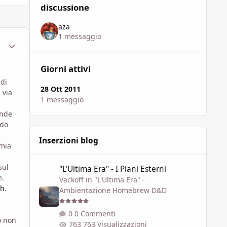
discussione
aza
1 messaggio
ment_656864
Statistiche Autore
Giorni attivi
 di
28 Ott 2011
 via
1 messaggio
ande
ndo
Inserzioni blog
 mia
"L'Ultima Era" - I Piani Esterni
sul
"L'Ultima Era" - I Piani Esterni
e.
Vackoff
in
"L'Ultima Era" -
ch
.
Ambientazione Homebrew D&D
0 Commenti
o non
763 Visualizzazioni