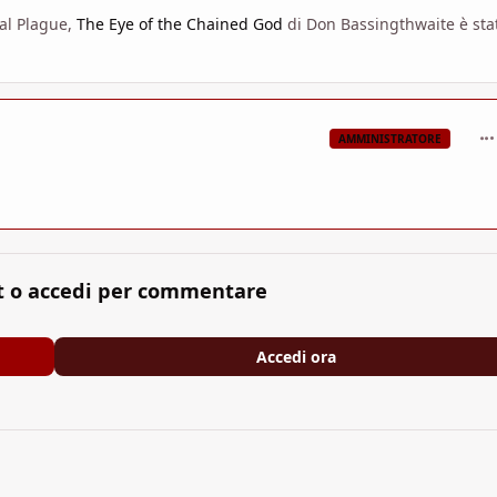
sal Plague,
The Eye of the Chained God
di Don Bassingthwaite è sta
com
AMMINISTRATORE
t o accedi per commentare
Accedi ora