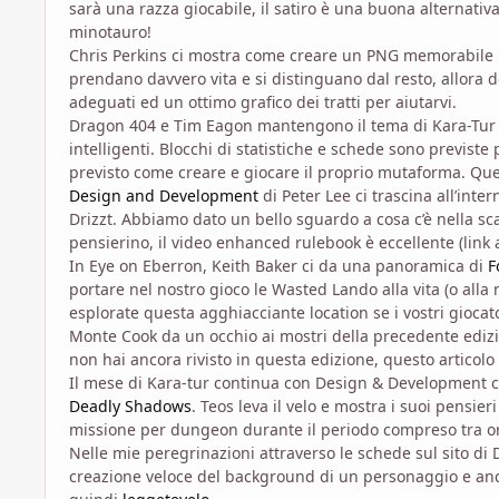
sarà una razza giocabile, il satiro è una buona alternati
minotauro!
Chris Perkins ci mostra come creare un PNG memorabile
prendano davvero vita e si distinguano dal resto, allora 
adeguati ed un ottimo grafico dei tratti per aiutarvi.
Dragon 404 e Tim Eagon mantengono il tema di Kara-Tur
intelligenti. Blocchi di statistiche e schede sono previst
previsto come creare e giocare il proprio mutaforma. Ques
Design and Development
di Peter Lee ci trascina all’int
Drizzt. Abbiamo dato un bello sguardo a cosa c’è nella sc
pensierino, il video enhanced rulebook è eccellente (link 
In Eye on Eberron, Keith Baker ci da una panoramica di
F
portare nel nostro gioco le Wasted Lando alla vita (o all
esplorate questa agghiacciante location se i vostri giocat
Monte Cook da un occhio ai mostri della precedente ediz
non hai ancora rivisto in questa edizione, questo articolo 
Il mese di Kara-tur continua con Design & Development c
Deadly Shadows
. Teos leva il velo e mostra i suoi pensie
missione per dungeon durante il periodo compreso tra or
Nelle mie peregrinazioni attraverso le schede sul sito di
creazione veloce del background di un personaggio e anc