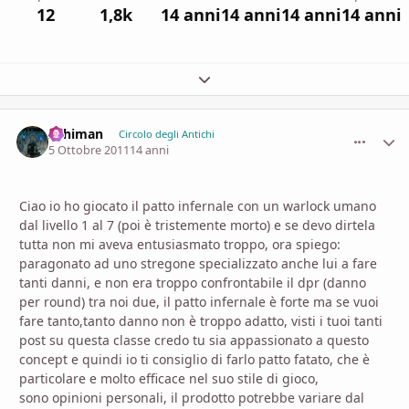
12
1,8k
14 anni
14 anni
14 anni
14 anni
Espandi panoramica del topic
Arhiman
comment_
Stati
Circolo degli Antichi
5 Ottobre 2011
14 anni
Ciao io ho giocato il patto infernale con un warlock umano
dal livello 1 al 7 (poi è tristemente morto) e se devo dirtela
tutta non mi aveva entusiasmato troppo, ora spiego:
paragonato ad uno stregone specializzato anche lui a fare
tanti danni, e non era troppo confrontabile il dpr (danno
per round) tra noi due, il patto infernale è forte ma se vuoi
fare tanto,tanto danno non è troppo adatto, visti i tuoi tanti
post su questa classe credo tu sia appassionato a questo
concept e quindi io ti consiglio di farlo patto fatato, che è
particolare e molto efficace nel suo stile di gioco,
sono opinioni personali, il prodotto potrebbe variare dal