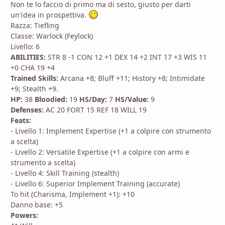
Non te lo faccio di primo ma di sesto, giusto per darti
un'idea in prospettiva.
Razza: Tiefling
Classe: Warlock (Feylock)
Livello: 6
ABILITIES:
STR 8 -1 CON 12 +1 DEX 14 +2 INT 17 +3 WIS 11
+0 CHA 19 +4
Trained Skills:
Arcana +8; Bluff +11; History +8; Intimidate
+9; Stealth +9.
HP:
38
Bloodied:
19
HS/Day:
7
HS/Value:
9
Defenses:
AC 20 FORT 15 REF 18 WILL 19
Feats:
- Livello 1: Implement Expertise (+1 a colpire con strumento
a scelta)
- Livello 2: Versatile Expertise (+1 a colpire con armi e
strumento a scelta)
- Livello 4: Skill Training (stealth)
- Livello 6: Superior Implement Training (accurate)
To hit (Charisma, Implement +1): +10
Danno base: +5
Powers: