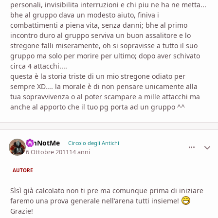
personali, invisibilita interruzioni e chi piu ne ha ne metta...
bhe al gruppo dava un modesto aiuto, finiva i
combattimenti a piena vita, senza danni; bhe al primo
incontro duro al gruppo serviva un buon assalitore e lo
stregone falli miseramente, oh si sopravisse a tutto il suo
gruppo ma solo per morire per ultimo; dopo aver schivato
circa 4 attacchi....
questa è la storia triste di un mio stregone odiato per
sempre XD.... la morale è di non pensare unicamente alla
tua sopravvivenza o al poter scampare a mille attacchi ma
anche al apporto che il tuo pg porta ad un gruppo ^^
I'mNotMe
comment_
Stati
Circolo degli Antichi
6 Ottobre 2011
14 anni
AUTORE
Sìsì già calcolato non ti pre ma comunque prima di iniziare
faremo una prova generale nell'arena tutti insieme!
Grazie!