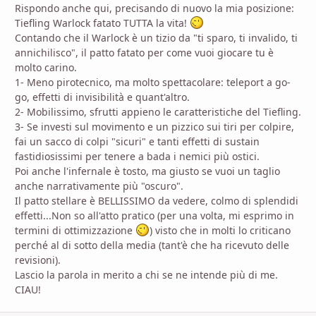
Rispondo anche qui, precisando di nuovo la mia posizione:
Tiefling Warlock fatato TUTTA la vita!
Contando che il Warlock è un tizio da "ti sparo, ti invalido, ti
annichilisco", il patto fatato per come vuoi giocare tu è
molto carino.
1- Meno pirotecnico, ma molto spettacolare: teleport a go-
go, effetti di invisibilità e quant'altro.
2- Mobilissimo, sfrutti appieno le caratteristiche del Tiefling.
3- Se investi sul movimento e un pizzico sui tiri per colpire,
fai un sacco di colpi "sicuri" e tanti effetti di sustain
fastidiosissimi per tenere a bada i nemici più ostici.
Poi anche l'infernale è tosto, ma giusto se vuoi un taglio
anche narrativamente più "oscuro".
Il patto stellare è BELLISSIMO da vedere, colmo di splendidi
effetti...Non so all'atto pratico (per una volta, mi esprimo in
termini di ottimizzazione
) visto che in molti lo criticano
perché al di sotto della media (tant'è che ha ricevuto delle
revisioni).
Lascio la parola in merito a chi se ne intende più di me.
CIAU!