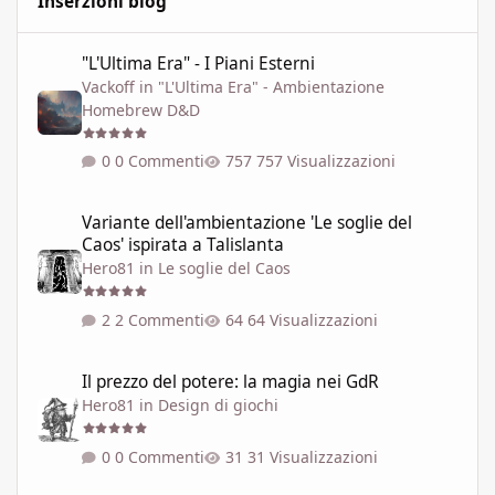
Inserzioni blog
"L'Ultima Era" - I Piani Esterni
"L'Ultima Era" - I Piani Esterni
Vackoff
in
"L'Ultima Era" - Ambientazione
Homebrew D&D
0 Commenti
757 Visualizzazioni
Variante dell'ambientazione 'Le soglie del Caos' ispirata a Talisla
Variante dell'ambientazione 'Le soglie del
Caos' ispirata a Talislanta
Hero81
in
Le soglie del Caos
2 Commenti
64 Visualizzazioni
Il prezzo del potere: la magia nei GdR
Il prezzo del potere: la magia nei GdR
Hero81
in
Design di giochi
0 Commenti
31 Visualizzazioni