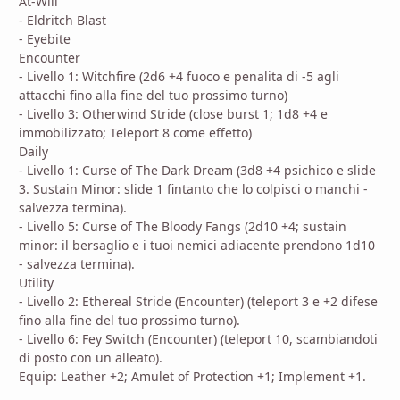
At-Will
- Eldritch Blast
- Eyebite
Encounter
- Livello 1: Witchfire (2d6 +4 fuoco e penalita di -5 agli
attacchi fino alla fine del tuo prossimo turno)
- Livello 3: Otherwind Stride (close burst 1; 1d8 +4 e
immobilizzato; Teleport 8 come effetto)
Daily
- Livello 1: Curse of The Dark Dream (3d8 +4 psichico e slide
3. Sustain Minor: slide 1 fintanto che lo colpisci o manchi -
salvezza termina).
- Livello 5: Curse of The Bloody Fangs (2d10 +4; sustain
minor: il bersaglio e i tuoi nemici adiacente prendono 1d10
- salvezza termina).
Utility
- Livello 2: Ethereal Stride (Encounter) (teleport 3 e +2 difese
fino alla fine del tuo prossimo turno).
- Livello 6: Fey Switch (Encounter) (teleport 10, scambiandoti
di posto con un alleato).
Equip: Leather +2; Amulet of Protection +1; Implement +1.