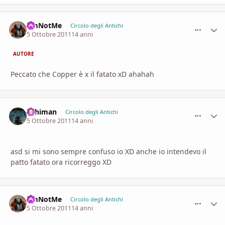
I'mNotMe
comment_
Stati
Circolo degli Antichi
5 Ottobre 2011
14 anni
AUTORE
Peccato che Copper è x il fatato xD ahahah
Arhiman
comment_
Stati
Circolo degli Antichi
5 Ottobre 2011
14 anni
asd si mi sono sempre confuso io XD anche io intendevo il
patto fatato ora ricorreggo XD
I'mNotMe
comment_
Stati
Circolo degli Antichi
5 Ottobre 2011
14 anni