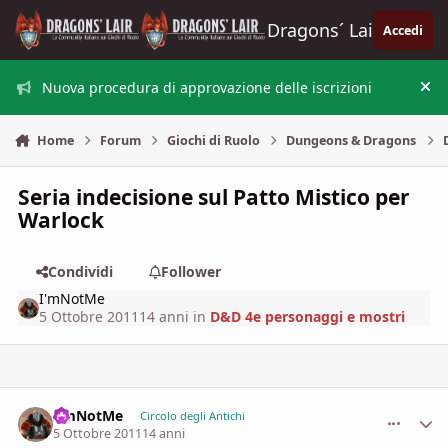
Vai al contenuto
Dragons´ Lair
Accedi
Nuova procedura di approvazione delle iscrizioni
Nas
Home
Forum
Giochi di Ruolo
Dungeons & Dragons
Seria indecisione sul Patto Mistico per
Warlock
Condividi
Follower
I'mNotMe
5 Ottobre 2011
14 anni
in
D&D 4e personaggi e mostri
I'mNotMe
comment_
Stati
Circolo degli Antichi
5 Ottobre 2011
14 anni