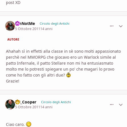
post XD
I'mNotMe
comment_
Stati
Circolo degli Antichi
5 Ottobre 2011
14 anni
AUTORE
Ahahah sì in effetti alla classe in sè sono molti appassionato
perchè nel MMORPG che giocavo ero un Warlock simile al
patto Infernale, il patto Stellare non mi ha entusiasmato
molto me lo potresti spiegare un po' che magari lo provo
come ho fatto con gli altri due?
Grazie!
DB_Cooper
comment_
Stati
Circolo degli Antichi
5 Ottobre 2011
14 anni
Ciao caro.