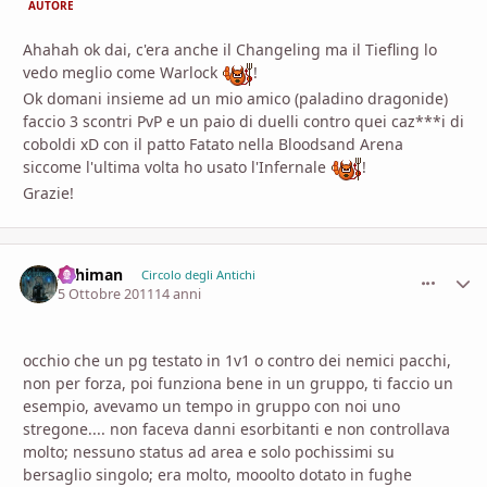
AUTORE
Ahahah ok dai, c'era anche il Changeling ma il Tiefling lo
vedo meglio come Warlock
!
Ok domani insieme ad un mio amico (paladino dragonide)
faccio 3 scontri PvP e un paio di duelli contro quei caz***i di
coboldi xD con il patto Fatato nella Bloodsand Arena
siccome l'ultima volta ho usato l'Infernale
!
Grazie!
Arhiman
comment_
Stati
Circolo degli Antichi
5 Ottobre 2011
14 anni
occhio che un pg testato in 1v1 o contro dei nemici pacchi,
non per forza, poi funziona bene in un gruppo, ti faccio un
esempio, avevamo un tempo in gruppo con noi uno
stregone.... non faceva danni esorbitanti e non controllava
molto; nessuno status ad area e solo pochissimi su
bersaglio singolo; era molto, mooolto dotato in fughe