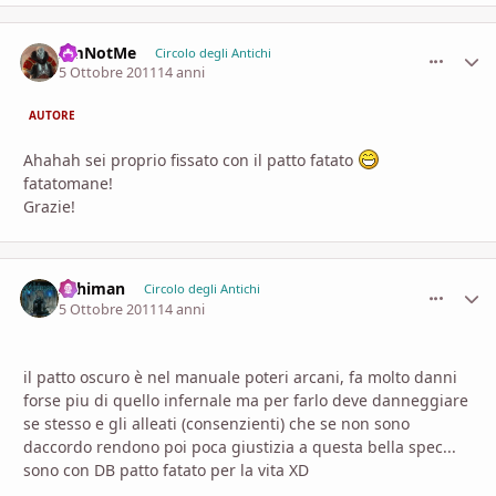
I'mNotMe
comment_
Stati
Circolo degli Antichi
5 Ottobre 2011
14 anni
AUTORE
Ahahah sei proprio fissato con il patto fatato
fatatomane!
Grazie!
Arhiman
comment_
Stati
Circolo degli Antichi
5 Ottobre 2011
14 anni
il patto oscuro è nel manuale poteri arcani, fa molto danni
forse piu di quello infernale ma per farlo deve danneggiare
se stesso e gli alleati (consenzienti) che se non sono
daccordo rendono poi poca giustizia a questa bella spec...
sono con DB patto fatato per la vita XD