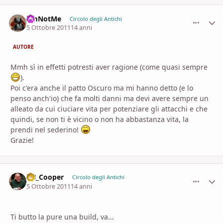
I'mNotMe
comment_
Stati
Circolo degli Antichi
5 Ottobre 2011
14 anni
AUTORE
Mmh sì in effetti potresti aver ragione (come quasi sempre
).
Poi c'era anche il patto Oscuro ma mi hanno detto (e lo
penso anch'io) che fa molti danni ma devi avere sempre un
alleato da cui ciuciare vita per potenziare gli attacchi e che
quindi, se non ti è vicino o non ha abbastanza vita, la
prendi nel sederino!
Grazie!
DB_Cooper
comment_
Stati
Circolo degli Antichi
5 Ottobre 2011
14 anni
Ti butto la pure una build, va...