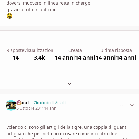
doversi muovere in linea retta in charge.
grazie a tutti in anticipo
Risposte
Visualizzazioni
Creata
Ultima risposta
14
3,4k
14 anni
14 anni
14 anni
14 anni
Espandi panoramica del topic
Zhoul
comment_
Stati
Circolo degli Antichi
5 Ottobre 2011
14 anni
volendo ci sono gli artigli della tigre, una coppia di guanti
artigliati che permettono di usare come incontro due