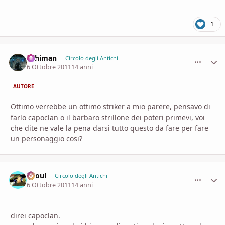
1
Arhiman
comment_
Stati
Circolo degli Antichi
6 Ottobre 2011
14 anni
AUTORE
Ottimo verrebbe un ottimo striker a mio parere, pensavo di
farlo capoclan o il barbaro strillone dei poteri primevi, voi
che dite ne vale la pena darsi tutto questo da fare per fare
un personaggio cosi?
Zhoul
comment_
Stati
Circolo degli Antichi
6 Ottobre 2011
14 anni
direi capoclan.