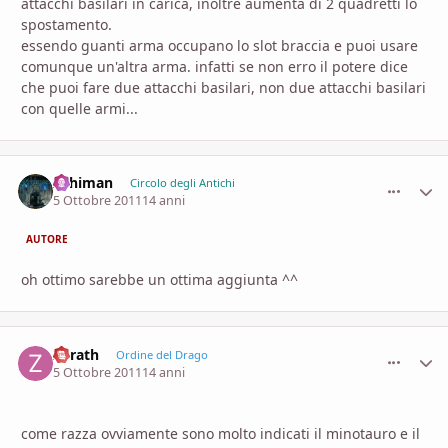
attacchi basilari in carica, inoltre aumenta di 2 quadretti lo
spostamento.
essendo guanti arma occupano lo slot braccia e puoi usare
comunque un'altra arma. infatti se non erro il potere dice
che puoi fare due attacchi basilari, non due attacchi basilari
con quelle armi...
Arhiman
comment_
Stati
Circolo degli Antichi
5 Ottobre 2011
14 anni
AUTORE
oh ottimo sarebbe un ottima aggiunta ^^
Zorath
comment_
Stati
Ordine del Drago
5 Ottobre 2011
14 anni
come razza ovviamente sono molto indicati il minotauro e il