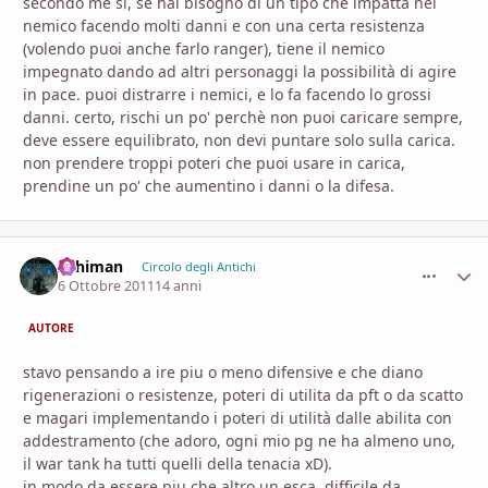
secondo me si, se hai bisogno di un tipo che impatta nel
nemico facendo molti danni e con una certa resistenza
(volendo puoi anche farlo ranger), tiene il nemico
impegnato dando ad altri personaggi la possibilità di agire
in pace. puoi distrarre i nemici, e lo fa facendo lo grossi
danni. certo, rischi un po' perchè non puoi caricare sempre,
deve essere equilibrato, non devi puntare solo sulla carica.
non prendere troppi poteri che puoi usare in carica,
prendine un po' che aumentino i danni o la difesa.
Arhiman
comment_
Stati
Circolo degli Antichi
6 Ottobre 2011
14 anni
AUTORE
stavo pensando a ire piu o meno difensive e che diano
rigenerazioni o resistenze, poteri di utilita da pft o da scatto
e magari implementando i poteri di utilità dalle abilita con
addestramento (che adoro, ogni mio pg ne ha almeno uno,
il war tank ha tutti quelli della tenacia xD).
in modo da essere piu che altro un esca, difficile da