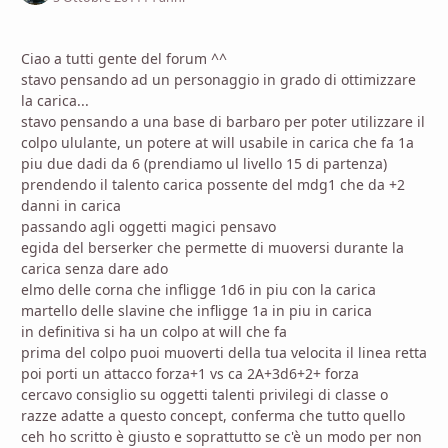
Ciao a tutti gente del forum ^^
stavo pensando ad un personaggio in grado di ottimizzare
la carica...
stavo pensando a una base di barbaro per poter utilizzare il
colpo ululante, un potere at will usabile in carica che fa 1a
piu due dadi da 6 (prendiamo ul livello 15 di partenza)
prendendo il talento carica possente del mdg1 che da +2
danni in carica
passando agli oggetti magici pensavo
egida del berserker che permette di muoversi durante la
carica senza dare ado
elmo delle corna che infligge 1d6 in piu con la carica
martello delle slavine che infligge 1a in piu in carica
in definitiva si ha un colpo at will che fa
prima del colpo puoi muoverti della tua velocita il linea retta
poi porti un attacco forza+1 vs ca 2A+3d6+2+ forza
cercavo consiglio su oggetti talenti privilegi di classe o
razze adatte a questo concept, conferma che tutto quello
ceh ho scritto è giusto e soprattutto se c'è un modo per non