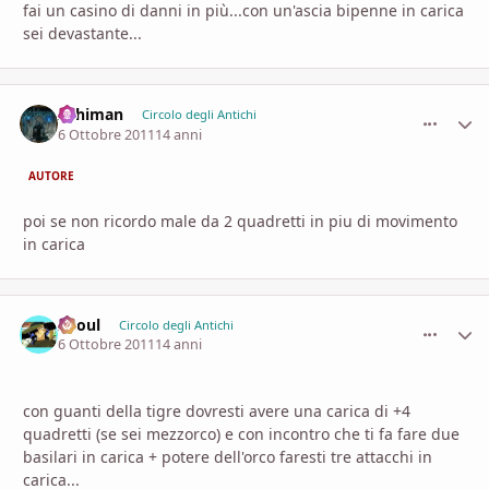
fai un casino di danni in più...con un'ascia bipenne in carica
sei devastante...
Arhiman
comment_
Stati
Circolo degli Antichi
6 Ottobre 2011
14 anni
AUTORE
poi se non ricordo male da 2 quadretti in piu di movimento
in carica
Zhoul
comment_
Stati
Circolo degli Antichi
6 Ottobre 2011
14 anni
con guanti della tigre dovresti avere una carica di +4
quadretti (se sei mezzorco) e con incontro che ti fa fare due
basilari in carica + potere dell'orco faresti tre attacchi in
carica...