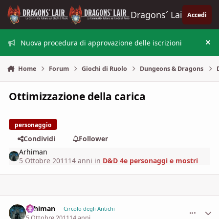
Vai al contenuto
Dragons´ Lair
Accedi
Nuova procedura di approvazione delle iscrizioni
Nas
Home
Forum
Giochi di Ruolo
Dungeons & Dragons
Ottimizzazione della carica
personaggio
Condividi
Follower
Arhiman
5 Ottobre 2011
14 anni
in
D&D 4e personaggi e mostri
Arhiman
comment_
Stati
Circolo degli Antichi
5 Ottobre 2011
14 anni