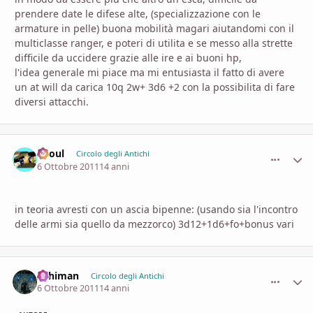
prendere date le difese alte, (specializzazione con le
armature in pelle) buona mobilità magari aiutandomi con il
multiclasse ranger, e poteri di utilita e se messo alla strette
difficile da uccidere grazie alle ire e ai buoni hp,
l'idea generale mi piace ma mi entusiasta il fatto di avere
un at will da carica 10q 2w+ 3d6 +2 con la possibilita di fare
diversi attacchi.
Zhoul
comment_
Stati
Circolo degli Antichi
6 Ottobre 2011
14 anni
in teoria avresti con un ascia bipenne: (usando sia l'incontro
delle armi sia quello da mezzorco) 3d12+1d6+fo+bonus vari
Arhiman
comment_
Stati
Circolo degli Antichi
6 Ottobre 2011
14 anni