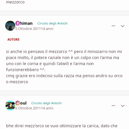
mezzorco
Arhiman
comment_
Stati
Circolo degli Antichi
5 Ottobre 2011
14 anni
AUTORE
si anche io pensavo il mezzorco ^^ pero il minozarro non mi
piace molto, il potere raziale non è un colpo con l'arma ma
uno con le corna e quindi l'atwill e l'arma non
funzionerebbero ^^.
cmq grazie ero indeciso sulla razza ma penso andro su orco
o mezzorco
Zhoul
comment_
Stati
Circolo degli Antichi
6 Ottobre 2011
14 anni
bhe direi mezz'orco se vuoi ottimizzare la carica, dato che