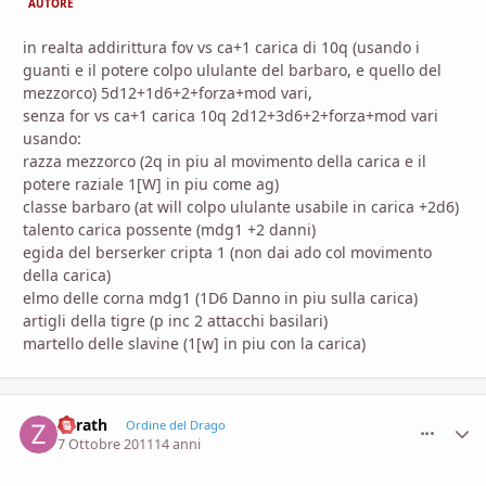
AUTORE
in realta addirittura fov vs ca+1 carica di 10q (usando i
guanti e il potere colpo ululante del barbaro, e quello del
mezzorco) 5d12+1d6+2+forza+mod vari,
senza for vs ca+1 carica 10q 2d12+3d6+2+forza+mod vari
usando:
razza mezzorco (2q in piu al movimento della carica e il
potere raziale 1[W] in piu come ag)
classe barbaro (at will colpo ululante usabile in carica +2d6)
talento carica possente (mdg1 +2 danni)
egida del berserker cripta 1 (non dai ado col movimento
della carica)
elmo delle corna mdg1 (1D6 Danno in piu sulla carica)
artigli della tigre (p inc 2 attacchi basilari)
martello delle slavine (1[w] in piu con la carica)
Zorath
comment_
Stati
Ordine del Drago
7 Ottobre 2011
14 anni