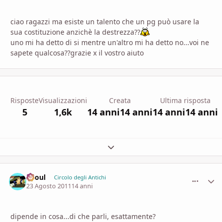
ciao ragazzi ma esiste un talento che un pg può usare la
sua costituzione anzichè la destrezza??
uno mi ha detto di si mentre un'altro mi ha detto no...voi ne
sapete qualcosa??grazie x il vostro aiuto
Risposte
Visualizzazioni
Creata
Ultima risposta
5
1,6k
14 anni
14 anni
14 anni
14 anni
Espandi panoramica del topic
Zhoul
comment_
Stati
Circolo degli Antichi
23 Agosto 2011
14 anni
dipende in cosa...di che parli, esattamente?