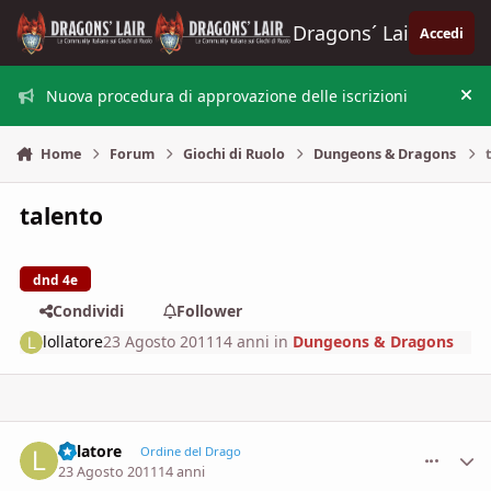
Vai al contenuto
Dragons´ Lair
Accedi
Nuova procedura di approvazione delle iscrizioni
Nas
Home
Forum
Giochi di Ruolo
Dungeons & Dragons
talento
dnd 4e
Condividi
Follower
lollatore
23 Agosto 2011
14 anni
in
Dungeons & Dragons
lollatore
comment_
Stati
Ordine del Drago
23 Agosto 2011
14 anni