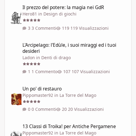
Il prezzo del potere: la magia nei GdR
Il prezzo del potere: la magia nei GdR
Hero81
in
Design di giochi
3 Commenti
119 Visualizzazioni
L'Arcipelago: l'Edùle, i suoi miraggi ed i tuoi desideri
L'Arcipelago: l'Edùle, i suoi miraggi ed i tuoi
desideri
Ladon
in
Denti di drago
1 Commento
107 Visualizzazioni
Un po' di restauro
Un po' di restauro
Pippomaster92
in
La Torre del Mago
0 Commenti
20 Visualizzazioni
13 Classi di Troika! per Antiche Pergamene
13 Classi di Troika! per Antiche Pergamene
Pippomaster92
in
La Torre del Mago