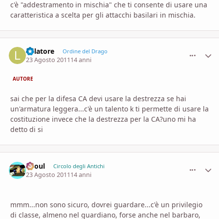
c'è "addestramento in mischia" che ti consente di usare una
caratteristica a scelta per gli attacchi basilari in mischia.
lollatore
comment_
Stati
Ordine del Drago
23 Agosto 2011
14 anni
AUTORE
sai che per la difesa CA devi usare la destrezza se hai
un'armatura leggera...c'è un talento k ti permette di usare la
costituzione invece che la destrezza per la CA?uno mi ha
detto di si
Zhoul
comment_
Stati
Circolo degli Antichi
23 Agosto 2011
14 anni
mmm...non sono sicuro, dovrei guardare...c'è un privilegio
di classe, almeno nel guardiano, forse anche nel barbaro,