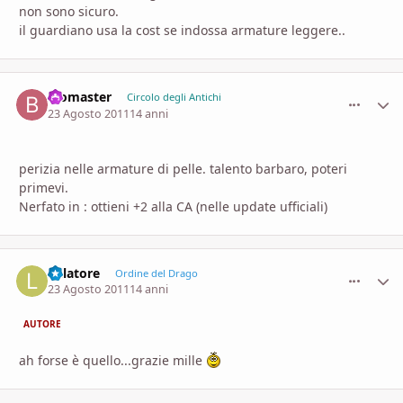
non sono sicuro.
il guardiano usa la cost se indossa armature leggere..
Biomaster
comment_
Stati
Circolo degli Antichi
23 Agosto 2011
14 anni
perizia nelle armature di pelle. talento barbaro, poteri
primevi.
Nerfato in : ottieni +2 alla CA (nelle update ufficiali)
lollatore
comment_
Stati
Ordine del Drago
23 Agosto 2011
14 anni
AUTORE
ah forse è quello...grazie mille