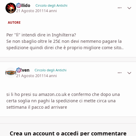
Callido
comment_
Stati
Circolo degli Antichi
21 Agosto 2011
14 anni
AUTORE
Per "lì" intendi dire in Inghilterra?
Se non sbaglio oltre le 25£ non devi nemmeno pagare la
spedizione quindi direi che è proprio migliore come sito..
selven
comment_
Stati
Circolo degli Antichi
21 Agosto 2011
14 anni
si li ho presi su amazon.co.uk e confermo che dopo una
certa soglia nn paghi la spedizione ci mette circa una
settimana il pacco ad arrivare
Crea un account o accedi per commentare