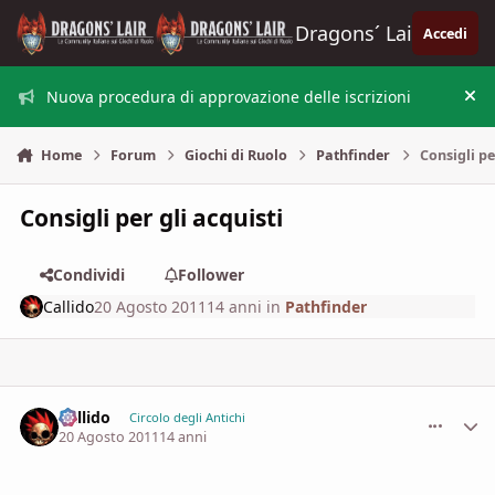
Vai al contenuto
Dragons´ Lair
Accedi
Nuova procedura di approvazione delle iscrizioni
Nas
Home
Forum
Giochi di Ruolo
Pathfinder
Consigli pe
Consigli per gli acquisti
Condividi
Follower
Callido
20 Agosto 2011
14 anni
in
Pathfinder
Callido
comment_
Stati
Circolo degli Antichi
20 Agosto 2011
14 anni