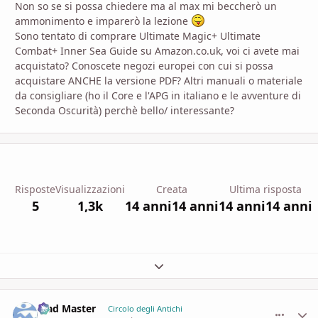
Non so se si possa chiedere ma al max mi beccherò un
ammonimento e imparerò la lezione
Sono tentato di comprare Ultimate Magic+ Ultimate
Combat+ Inner Sea Guide su Amazon.co.uk, voi ci avete mai
acquistato? Conoscete negozi europei con cui si possa
acquistare ANCHE la versione PDF? Altri manuali o materiale
da consigliare (ho il Core e l'APG in italiano e le avventure di
Seconda Oscurità) perchè bello/ interessante?
Risposte
Visualizzazioni
Creata
Ultima risposta
5
1,3k
14 anni
14 anni
14 anni
14 anni
Espandi panoramica del topic
Mad Master
comment_
Stati
Circolo degli Antichi