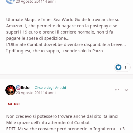
20 Agosto 2011
14 anni
Ultimate Magic e Inner Sea World Guide li trovi anche su
Amazon.it, che permette di pagare con la postepay e se
superi i 19 euro e prendi il corriere normale, non ti fa
pagare le spese di spedizione...
L'Ultimate Combat dovrebbe diventare disponibile a breve...
I pdf inglesi, che io sappia, li vende solo la Paizo...
1
Callido
comment_
Stati
Circolo degli Antichi
20 Agosto 2011
14 anni
AUTORE
Non credevo si potessero trovare anche dal sito italiano!
Mille grazie dell'info atternderò il Combat
EDIT: Mi sa che conviene però prenderlo in Inghilterra... i 3