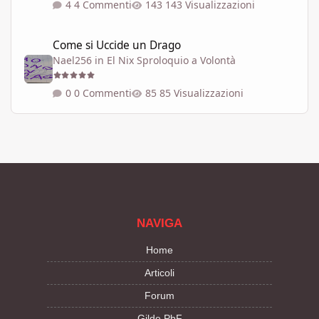
4 Commenti
143 Visualizzazioni
Come si Uccide un Drago
Come si Uccide un Drago
Nael256
in
El Nix Sproloquio a Volontà
0 Commenti
85 Visualizzazioni
NAVIGA
Home
Articoli
Forum
Gilde PbF