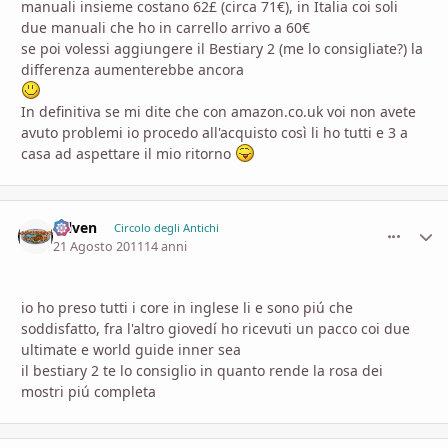
manuali insieme costano 62£ (circa 71€), in Italia coi soli
due manuali che ho in carrello arrivo a 60€
se poi volessi aggiungere il Bestiary 2 (me lo consigliate?) la
differenza aumenterebbe ancora
In definitiva se mi dite che con amazon.co.uk voi non avete
avuto problemi io procedo all'acquisto così li ho tutti e 3 a
casa ad aspettare il mio ritorno
selven
comment_
Stati
Circolo degli Antichi
21 Agosto 2011
14 anni
io ho preso tutti i core in inglese li e sono piú che
soddisfatto, fra l'altro giovedí ho ricevuti un pacco coi due
ultimate e world guide inner sea
il bestiary 2 te lo consiglio in quanto rende la rosa dei
mostri piú completa