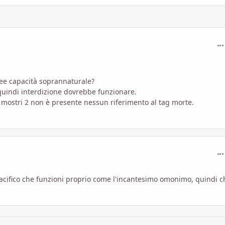
com
shee capacità soprannaturale?
quindi interdizione dovrebbe funzionare.
mostri 2 non è presente nessun riferimento al tag morte.
com
acifico che funzioni proprio come l'incantesimo omonimo, quindi c