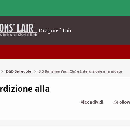
Dragons´ Lair
D&D 3e regole
3.5 Banshee Wail (Su) e Interdizione alla morte
rdizione alla
Condividi
Follo