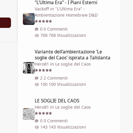
"L'Ultima Era" - I Piani Esterni
Vackoff
in
"L'Ultima Era" -
Ambientazione Homebrew D&D
0 Commenti
768 Visualizzazioni
Variante dell'ambientazione 'Le soglie del Caos' ispirata a 
Variante dell'ambientazione 'Le
soglie del Caos' ispirata a Talislanta
Hero81
in
Le soglie del Caos
2 Commenti
100 Visualizzazioni
LE SOGLIE DEL CAOS
LE SOGLIE DEL CAOS
Hero81
in
Le soglie del Caos
0 Commenti
143 Visualizzazioni