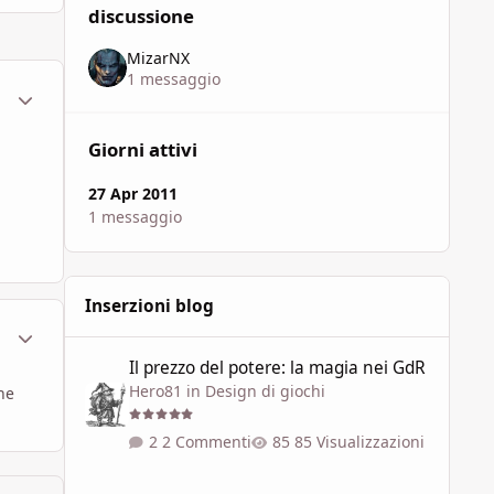
discussione
MizarNX
1 messaggio
ment_591339
Statistiche Autore
Giorni attivi
27 Apr 2011
1 messaggio
Inserzioni blog
ment_591341
Statistiche Autore
Il prezzo del potere: la magia nei GdR
Il prezzo del potere: la magia nei GdR
Hero81
in
Design di giochi
he
2 Commenti
85 Visualizzazioni
"L'Ultima Era" - I Piani Esterni