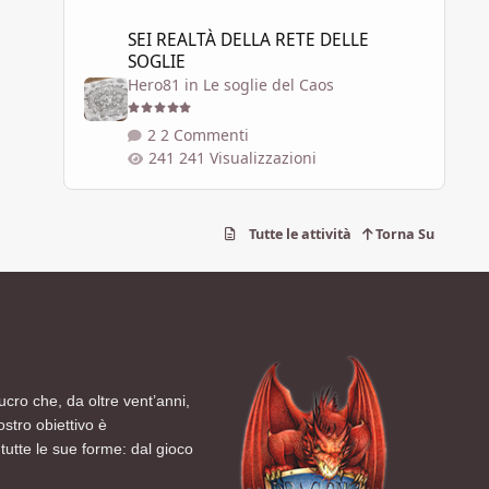
SEI REALTÀ DELLA RETE DELLE SOGLIE
SEI REALTÀ DELLA RETE DELLE
SOGLIE
Hero81
in
Le soglie del Caos
2 Commenti
241 Visualizzazioni
Tutte le attività
Torna Su
ucro che, da oltre vent’anni,
ostro obiettivo è
tutte le sue forme: dal gioco