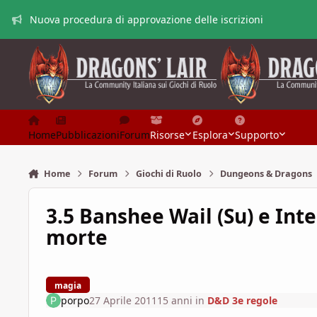
Vai al contenuto
Nuova procedura di approvazione delle iscrizioni
Home
Pubblicazioni
Forum
Risorse
Esplora
Supporto
Home
Forum
Giochi di Ruolo
Dungeons & Dragons
3.5 Banshee Wail (Su) e Inte
morte
magia
porpo
27 Aprile 2011
15 anni
in
D&D 3e regole