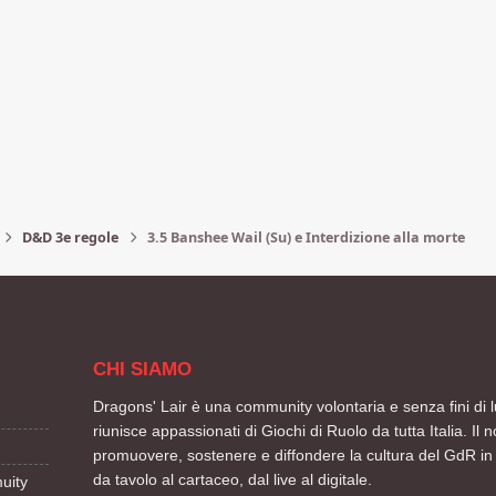
D&D 3e regole
3.5 Banshee Wail (Su) e Interdizione alla morte
CHI SIAMO
Dragons' Lair è una community volontaria e senza fini di l
riunisce appassionati di Giochi di Ruolo da tutta Italia. Il n
promuovere, sostenere e diffondere la cultura del GdR in 
da tavolo al cartaceo, dal live al digitale.
uity