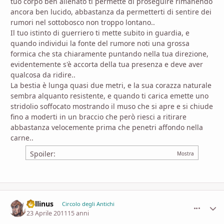
tuo corpo ben allenato ti permette di proseguire rimanendo
ancora ben lucido, abbastanza da permetterti di sentire dei
rumori nel sottobosco non troppo lontano..
Il tuo istinto di guerriero ti mette subito in guardia, e
quando individui la fonte del rumore noti una grossa
formica che sta chiaramente puntando nella tua direzione,
evidentemente s'è accorta della tua presenza e deve aver
qualcosa da ridire..
La bestia è lunga quasi due metri, e la sua corazza naturale
sembra alquanto resistente, e quando ti carica emette uno
stridolio soffocato mostrando il muso che si apre e si chiude
fino a moderti in un braccio che però riesci a ritirare
abbastanza velocemente prima che penetri affondo nella
carne..
Spoiler:
Lollinus
comment_
Stati
Circolo degli Antichi
23 Aprile 2011
15 anni