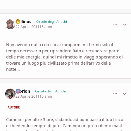
Lollinus
comment_
Stati
Circolo degli Antichi
22 Aprile 2011
15 anni
Non avendo nulla con cui accamparmi mi fermo solo il
tempo necessario per riprendere fiato e recuperare parte
delle mie energie, quindi mi rimetto in viaggio sperando di
trovare un luogo più civilizzato prima dell'arrivo della
notte...
Morion
comment_
Stati
Circolo degli Antichi
23 Aprile 2011
15 anni
AUTORE
Cammini per altre 3 ore, sfidando ad ogni passo il tuo fisico
e chiedendo sempre di più.. Cammini un po' a rilento ma il