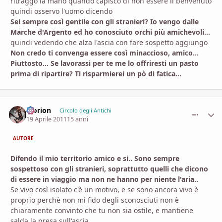
ritraggo la mano quando capisco di non essere il benvenuto
quindi osservo l'uomo dicendo
Sei sempre così gentile con gli stranieri? Io vengo dalle
Marche d'Argento ed ho conosciuto orchi più amichevoli...
quindi vedendo che alza l'ascia con fare sospetto aggiungo
Non credo ti convenga essere così minaccioso, amico...
Piuttosto... Se lavorassi per te me lo offriresti un pasto
prima di ripartire? Ti risparmierei un pò di fatica...
Morion
comment_
Stati
Circolo degli Antichi
19 Aprile 2011
15 anni
AUTORE
Difendo il mio territorio amico e si.. Sono sempre
sospettoso con gli stranieri, soprattutto quelli che dicono
di essere in viaggio ma non ne hanno per niente l'aria..
Se vivo così isolato c'è un motivo, e se sono ancora vivo è
proprio perchè non mi fido degli sconosciuti non è
chiaramente convinto che tu non sia ostile, e mantiene
salda la presa sull'ascia.