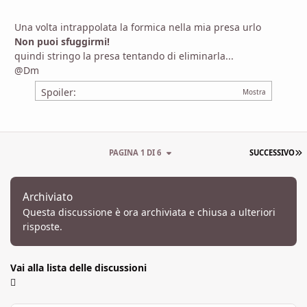
Una volta intrappolata la formica nella mia presa urlo
Non puoi sfuggirmi!
quindi stringo la presa tentando di eliminarla...
@Dm
Spoiler:
U
PAGINA 1 DI 6
SUCCESSIVO
Archiviato
Questa discussione è ora archiviata e chiusa a ulteriori
risposte.
Vai alla lista delle discussioni