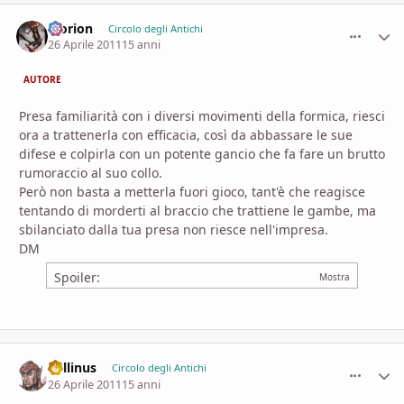
Morion
comment_
Stati
Circolo degli Antichi
26 Aprile 2011
15 anni
AUTORE
Presa familiarità con i diversi movimenti della formica, riesci
ora a trattenerla con efficacia, così da abbassare le sue
difese e colpirla con un potente gancio che fa fare un brutto
rumoraccio al suo collo.
Però non basta a metterla fuori gioco, tant'è che reagisce
tentando di morderti al braccio che trattiene le gambe, ma
sbilanciato dalla tua presa non riesce nell'impresa.
DM
Spoiler:
Lollinus
comment_
Stati
Circolo degli Antichi
26 Aprile 2011
15 anni