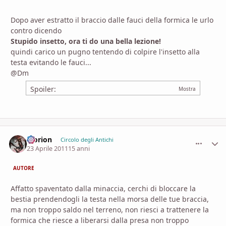
Dopo aver estratto il braccio dalle fauci della formica le urlo
contro dicendo
Stupido insetto, ora ti do una bella lezione!
quindi carico un pugno tentendo di colpire l'insetto alla
testa evitando le fauci...
@Dm
Spoiler:
Morion
comment_
Stati
Circolo degli Antichi
23 Aprile 2011
15 anni
AUTORE
Affatto spaventato dalla minaccia, cerchi di bloccare la
bestia prendendogli la testa nella morsa delle tue braccia,
ma non troppo saldo nel terreno, non riesci a trattenere la
formica che riesce a liberarsi dalla presa non troppo