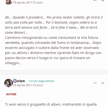
19 Aprile 2011
15 anni
Ah... Quando li prenderò... Per primo mister coltello, gli tirerò il
collo una volta per tutte... Poi il bestione, voglio vedere se a
terra sarà ancora così forte... Ed in fine il nano... Me lo terrò
come dessert...
Cammino rimuginando su come consumare la mia futura
vendetta, quando intravedo del fumo in lontananza... Dopo
essermi asciugato il sudore dalla fronte ed aver osservato
per un attimo i dintorni mentre riprendo fiato mi dirigo con
passo deciso verso il luogo in cui spero di trovare un
villaggio...
Morion
comment_
Stati
Circolo degli Antichi
19 Aprile 2011
15 anni
AUTORE
Ti avvii verso il gruppetto di alberi, inoltrandoti in quella