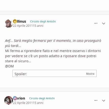
Lollinus
comment_
Stati
Circolo degli Antichi
22 Aprile 2011
15 anni
Anf... Sarà meglio fermarsi per il momento, in caso proseguirò
più tardi...
Mi fermo a riprendere fiato e nel mentre osservo i dintorni
per vedere se c'è un posto adatto a riposare dove potrei
stare al sicuro...
@DM
Spoiler:
Morion
comment_
Stati
Circolo degli Antichi
22 Aprile 2011
15 anni