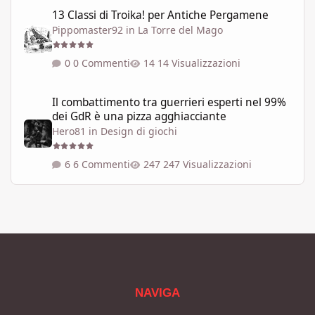
13 Classi di Troika! per Antiche Pergamene
13 Classi di Troika! per Antiche Pergamene
Pippomaster92
in
La Torre del Mago
0 Commenti
14 Visualizzazioni
Il combattimento tra guerrieri esperti nel 99% dei GdR è una pi
Il combattimento tra guerrieri esperti nel 99%
dei GdR è una pizza agghiacciante
Hero81
in
Design di giochi
6 Commenti
247 Visualizzazioni
NAVIGA