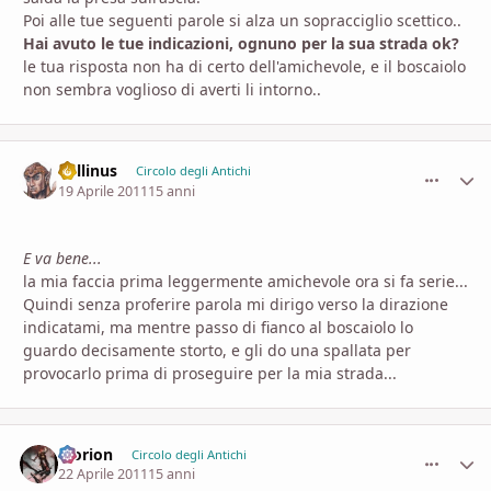
Poi alle tue seguenti parole si alza un sopracciglio scettico..
Hai avuto le tue indicazioni, ognuno per la sua strada ok?
le tua risposta non ha di certo dell'amichevole, e il boscaiolo
non sembra voglioso di averti li intorno..
Lollinus
comment_
Stati
Circolo degli Antichi
19 Aprile 2011
15 anni
E va bene...
la mia faccia prima leggermente amichevole ora si fa serie...
Quindi senza proferire parola mi dirigo verso la dirazione
indicatami, ma mentre passo di fianco al boscaiolo lo
guardo decisamente storto, e gli do una spallata per
provocarlo prima di proseguire per la mia strada...
Morion
comment_
Stati
Circolo degli Antichi
22 Aprile 2011
15 anni