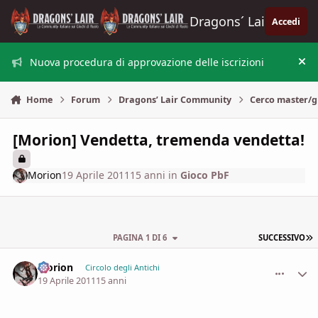
Vai al contenuto
Dragons´ Lair
Accedi
Nuova procedura di approvazione delle iscrizioni
Nas
Home
Forum
Dragons’ Lair Community
Cerco master/g
[Morion] Vendetta, tremenda vendetta!
Morion
19 Aprile 2011
15 anni
in
Gioco PbF
U
PAGINA 1 DI 6
SUCCESSIVO
Morion
comment_
Stati
Circolo degli Antichi
19 Aprile 2011
15 anni