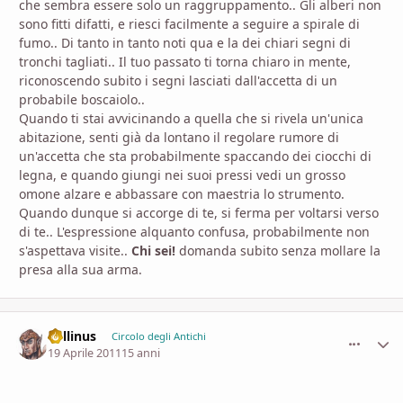
che sembra essere solo un raggruppamento.. Gli alberi non
sono fitti difatti, e riesci facilmente a seguire a spirale di
fumo.. Di tanto in tanto noti qua e la dei chiari segni di
tronchi tagliati.. Il tuo passato ti torna chiaro in mente,
riconoscendo subito i segni lasciati dall'accetta di un
probabile boscaiolo..
Quando ti stai avvicinando a quella che si rivela un'unica
abitazione, senti già da lontano il regolare rumore di
un'accetta che sta probabilmente spaccando dei ciocchi di
legna, e quando giungi nei suoi pressi vedi un grosso
omone alzare e abbassare con maestria lo strumento.
Quando dunque si accorge di te, si ferma per voltarsi verso
di te.. L'espressione alquanto confusa, probabilmente non
s'aspettava visite..
Chi sei!
domanda subito senza mollare la
presa alla sua arma.
Lollinus
comment_
Stati
Circolo degli Antichi
19 Aprile 2011
15 anni