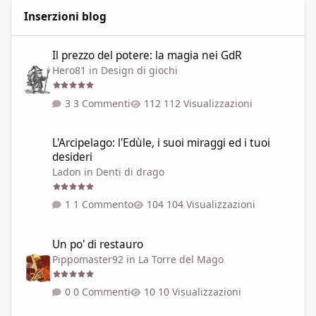
Inserzioni blog
Il prezzo del potere: la magia nei GdR
Il prezzo del potere: la magia nei GdR
Hero81
in
Design di giochi
3 Commenti
112 Visualizzazioni
L'Arcipelago: l'Edùle, i suoi miraggi ed i tuoi desideri
L'Arcipelago: l'Edùle, i suoi miraggi ed i tuoi
desideri
Ladon
in
Denti di drago
1 Commento
104 Visualizzazioni
Un po' di restauro
Un po' di restauro
Pippomaster92
in
La Torre del Mago
0 Commenti
10 Visualizzazioni