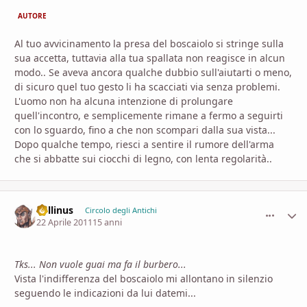
AUTORE
Al tuo avvicinamento la presa del boscaiolo si stringe sulla
sua accetta, tuttavia alla tua spallata non reagisce in alcun
modo.. Se aveva ancora qualche dubbio sull'aiutarti o meno,
di sicuro quel tuo gesto li ha scacciati via senza problemi.
L'uomo non ha alcuna intenzione di prolungare
quell'incontro, e semplicemente rimane a fermo a seguirti
con lo sguardo, fino a che non scompari dalla sua vista...
Dopo qualche tempo, riesci a sentire il rumore dell'arma
che si abbatte sui ciocchi di legno, con lenta regolarità..
Lollinus
comment_
Stati
Circolo degli Antichi
22 Aprile 2011
15 anni
Tks... Non vuole guai ma fa il burbero...
Vista l'indifferenza del boscaiolo mi allontano in silenzio
seguendo le indicazioni da lui datemi...