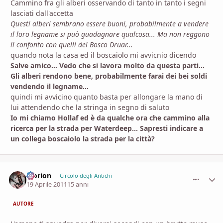
Cammino fra gli alberi osservando di tanto in tanto i segni
lasciati dall'accetta
Questi alberi sembrano essere buoni, probabilmente a vendere
il loro legname si può guadagnare qualcosa... Ma non reggono
il confonto con quelli del Bosco Druar...
quando nota la casa ed il boscaiolo mi avvicnio dicendo
Salve amico... Vedo che si lavora molto da questa parti...
Gli alberi rendono bene, probabilmente farai dei bei soldi
vendendo il legname...
quindi mi avvicino quanto basta per allongare la mano di
lui attendendo che la stringa in segno di saluto
Io mi chiamo Hollaf ed è da qualche ora che cammino alla
ricerca per la strada per Waterdeep... Sapresti indicare a
un collega boscaiolo la strada per la città?
Morion
comment_
Stati
Circolo degli Antichi
19 Aprile 2011
15 anni
AUTORE