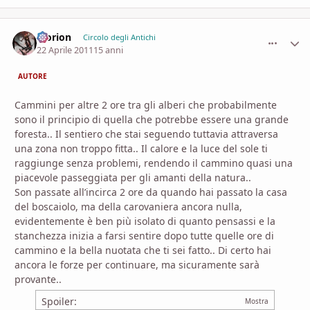
Morion
comment_
Stati
Circolo degli Antichi
22 Aprile 2011
15 anni
AUTORE
Cammini per altre 2 ore tra gli alberi che probabilmente
sono il principio di quella che potrebbe essere una grande
foresta.. Il sentiero che stai seguendo tuttavia attraversa
una zona non troppo fitta.. Il calore e la luce del sole ti
raggiunge senza problemi, rendendo il cammino quasi una
piacevole passeggiata per gli amanti della natura..
Son passate all’incirca 2 ore da quando hai passato la casa
del boscaiolo, ma della carovaniera ancora nulla,
evidentemente è ben più isolato di quanto pensassi e la
stanchezza inizia a farsi sentire dopo tutte quelle ore di
cammino e la bella nuotata che ti sei fatto.. Di certo hai
ancora le forze per continuare, ma sicuramente sarà
provante..
Spoiler: