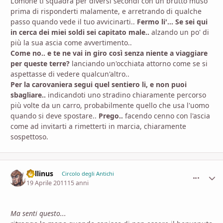
L'omone ti squadra per diversi secondi con un brutto muso
prima di risponderti malamente, e arretrando di qualche
passo quando vede il tuo avvicinarti..
Fermo li'... Se sei qui
in cerca dei miei soldi sei capitato male..
alzando un po' di
più la sua ascia come avvertimento..
Come no.. e te ne vai in giro così senza niente a viaggiare
per queste terre?
lanciando un'occhiata attorno come se si
aspettasse di vedere qualcun'altro..
Per la carovaniera segui quel sentiero li, e non puoi
sbagliare..
indicandoti uno stradino chiaramente percorso
più volte da un carro, probabilmente quello che usa l'uomo
quando si deve spostare..
Prego..
facendo cenno con l'ascia
come ad invitarti a rimetterti in marcia, chiaramente
sospettoso.
Lollinus
comment_
Stati
Circolo degli Antichi
19 Aprile 2011
15 anni
Ma senti questo...