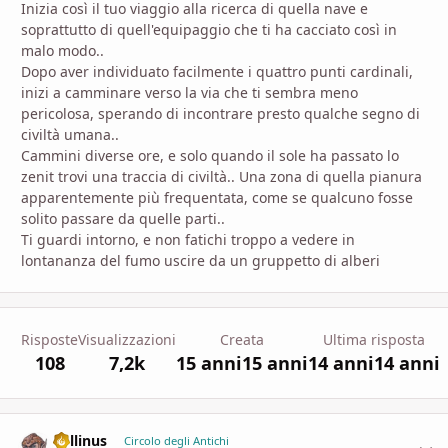
Inizia così il tuo viaggio alla ricerca di quella nave e
soprattutto di quell'equipaggio che ti ha cacciato così in
malo modo..
Dopo aver individuato facilmente i quattro punti cardinali,
inizi a camminare verso la via che ti sembra meno
pericolosa, sperando di incontrare presto qualche segno di
civiltà umana..
Cammini diverse ore, e solo quando il sole ha passato lo
zenit trovi una traccia di civiltà.. Una zona di quella pianura
apparentemente più frequentata, come se qualcuno fosse
solito passare da quelle parti..
Ti guardi intorno, e non fatichi troppo a vedere in
lontananza del fumo uscire da un gruppetto di alberi
Risposte
Visualizzazioni
Creata
Ultima risposta
108
7,2k
15 anni
15 anni
14 anni
14 anni
Lollinus
comment_
Stati
Circolo degli Antichi