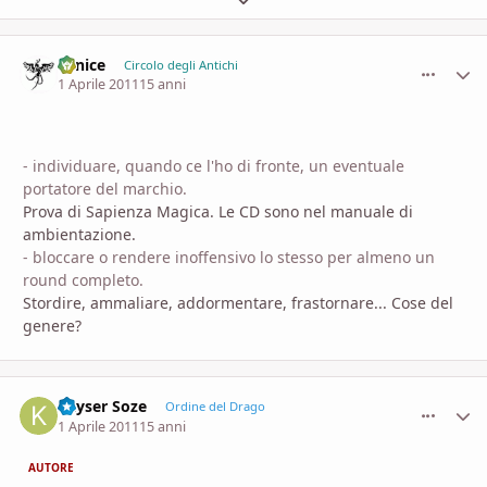
Fenice
comment_
Stati
Circolo degli Antichi
1 Aprile 2011
15 anni
- individuare, quando ce l'ho di fronte, un eventuale
portatore del marchio.
Prova di Sapienza Magica. Le CD sono nel manuale di
ambientazione.
- bloccare o rendere inoffensivo lo stesso per almeno un
round completo.
Stordire, ammaliare, addormentare, frastornare... Cose del
genere?
Kayser Soze
comment_
Stati
Ordine del Drago
1 Aprile 2011
15 anni
AUTORE