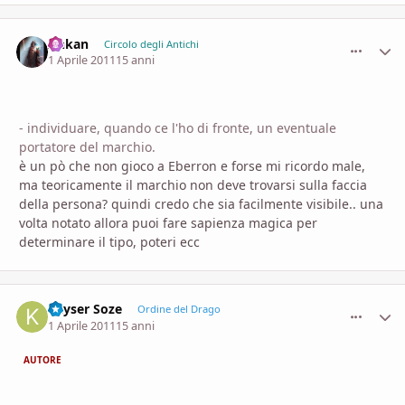
Ankan
comment_
Stati
Circolo degli Antichi
1 Aprile 2011
15 anni
- individuare, quando ce l'ho di fronte, un eventuale
portatore del marchio.
è un pò che non gioco a Eberron e forse mi ricordo male,
ma teoricamente il marchio non deve trovarsi sulla faccia
della persona? quindi credo che sia facilmente visibile.. una
volta notato allora puoi fare sapienza magica per
determinare il tipo, poteri ecc
Kayser Soze
comment_
Stati
Ordine del Drago
1 Aprile 2011
15 anni
AUTORE