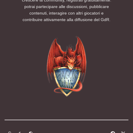
potrai partecipare alle discussioni, pubblicare
contenuti, interagire con altri giocatori e
contribuire attivamente alla diffusione del GdR.
Modalità chiara
Modalità scura
Segui la preferenza del sistema
f
x