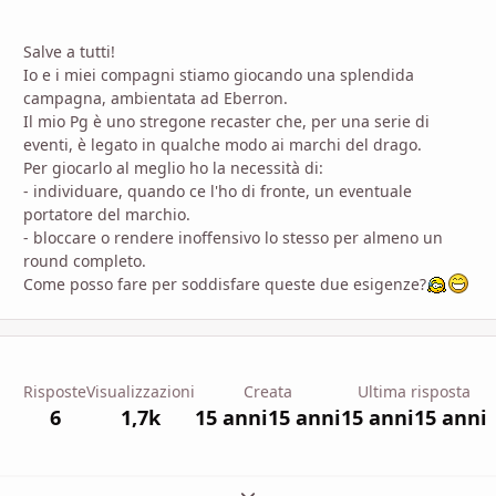
Salve a tutti!
Io e i miei compagni stiamo giocando una splendida
campagna, ambientata ad Eberron.
Il mio Pg è uno stregone recaster che, per una serie di
eventi, è legato in qualche modo ai marchi del drago.
Per giocarlo al meglio ho la necessità di:
- individuare, quando ce l'ho di fronte, un eventuale
portatore del marchio.
- bloccare o rendere inoffensivo lo stesso per almeno un
round completo.
Come posso fare per soddisfare queste due esigenze?
Risposte
Visualizzazioni
Creata
Ultima risposta
6
1,7k
15 anni
15 anni
15 anni
15 anni
Espandi panoramica del topic