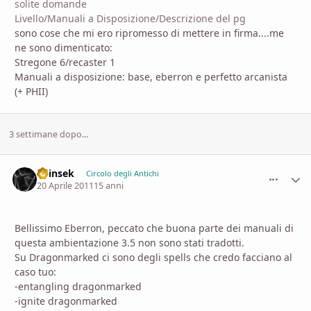
solite domande
Livello/Manuali a Disposizione/Descrizione del pg
sono cose che mi ero ripromesso di mettere in firma....me
ne sono dimenticato:
Stregone 6/recaster 1
Manuali a disposizione: base, eberron e perfetto arcanista
(+ PHII)
3 settimane dopo...
Shinsek
comment_
Stati
Circolo degli Antichi
20 Aprile 2011
15 anni
Bellissimo Eberron, peccato che buona parte dei manuali di
questa ambientazione 3.5 non sono stati tradotti.
Su Dragonmarked ci sono degli spells che credo facciano al
caso tuo:
-entangling dragonmarked
-ignite dragonmarked