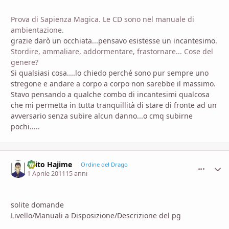
Prova di Sapienza Magica. Le CD sono nel manuale di
ambientazione.
grazie darò un occhiata...pensavo esistesse un incantesimo.
Stordire, ammaliare, addormentare, frastornare... Cose del
genere?
Si qualsiasi cosa....lo chiedo perché sono pur sempre uno
stregone e andare a corpo a corpo non sarebbe il massimo.
Stavo pensando a qualche combo di incantesimi qualcosa
che mi permetta in tutta tranquillità di stare di fronte ad un
avversario senza subire alcun danno...o cmq subirne
pochi.....
Saito Hajime
comment_
Stati
Ordine del Drago
1 Aprile 2011
15 anni
solite domande
Livello/Manuali a Disposizione/Descrizione del pg