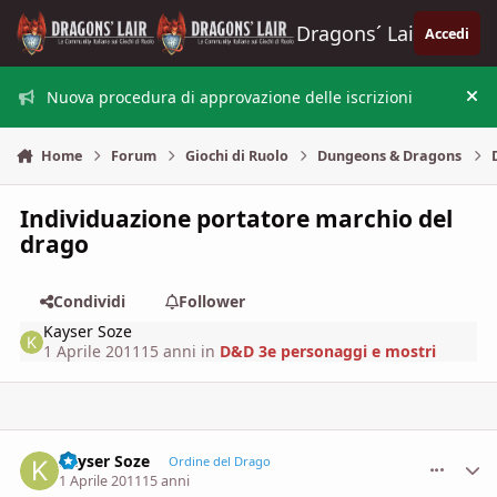
Vai al contenuto
Dragons´ Lair
Accedi
Nuova procedura di approvazione delle iscrizioni
Nas
Home
Forum
Giochi di Ruolo
Dungeons & Dragons
Individuazione portatore marchio del
drago
Condividi
Follower
Kayser Soze
1 Aprile 2011
15 anni
in
D&D 3e personaggi e mostri
Kayser Soze
comment_
Stati
Ordine del Drago
1 Aprile 2011
15 anni