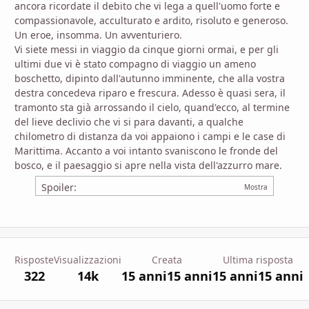
ancora ricordate il debito che vi lega a quell'uomo forte e
compassionavole, acculturato e ardito, risoluto e generoso.
Un eroe, insomma. Un avventuriero.
Vi siete messi in viaggio da cinque giorni ormai, e per gli
ultimi due vi è stato compagno di viaggio un ameno
boschetto, dipinto dall'autunno imminente, che alla vostra
destra concedeva riparo e frescura. Adesso è quasi sera, il
tramonto sta già arrossando il cielo, quand'ecco, al termine
del lieve declivio che vi si para davanti, a qualche
chilometro di distanza da voi appaiono i campi e le case di
Marittima. Accanto a voi intanto svaniscono le fronde del
bosco, e il paesaggio si apre nella vista dell'azzurro mare.
Spoiler:
Risposte
Visualizzazioni
Creata
Ultima risposta
322
14k
15 anni
15 anni
15 anni
15 anni