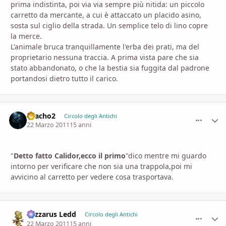
prima indistinta, poi via via sempre più nitida: un piccolo
carretto da mercante, a cui è attaccato un placido asino,
sosta sul ciglio della strada. Un semplice telo di lino copre
la merce.
L'animale bruca tranquillamente l'erba dei prati, ma del
proprietario nessuna traccia. A prima vista pare che sia
stato abbandonato, o che la bestia sia fuggita dal padrone
portandosi dietro tutto il carico.
chacho2
comment_
Stati
Circolo degli Antichi
22 Marzo 2011
15 anni
"
Detto fatto Calidor,ecco il primo
"dico mentre mi guardo
intorno per verificare che non sia una trappola,poi mi
avvicino al carretto per vedere cosa trasportava.
Lazzarus Ledd
comment_
Stati
Circolo degli Antichi
22 Marzo 2011
15 anni