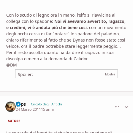
Con lo scudo di legno ora in mano, l'elfo si riavvicina al
collega con lo spadone:
Noi vi avevamo avvertito, ragazzo,
e credimi, vi è andata più che bene cosi.
con un movimento
degli occhi cerca di far "notare" lo spadone del paladino,
chiaro riferimento al fatto che se Dynas non fosse stato cosi
veloce, ora il padre potrebbe stare leggermente peggio...
Per il resto ascolta quanto ha da dire il ragazzo in sua
discolpa o meno alla domanda di Calidor.
@DM
Spoiler:
Gyps
comment_
Stati
Circolo degli Antichi
24 Marzo 2011
15 anni
AUTORE
Lo sguardo del bandito si rivolge verso lo spadone di