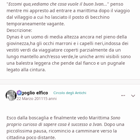
"
Eccomi qua,vediamo che cosa vuole il buon Ivan...
" penso
mentre mi appresto ad entrare a marittima dopo il viaggio
dal villaggio a cui ho lasciato il posto di becchino
temporaneamente vagante.
Descrizione:
Dynas è un uomo di media altezza ancora nel pieno della
giovinezza,ha gli occhi marroni e i capelli neri,indossa dei
vestiti verdi da viaggiatore coperti parzialmente da un
lungo mantello anch'esso verde,le uniche armi visibili sono
una balestra leggera che pende dal fianco e un pugnale
legato alla cintura.
orgoglio elfico
comment_
Stati
Circolo degli Antichi
22 Marzo 2011
15 anni
Esco dalla boscaglia e finalmente vedo Marittima
Sono
proprio curioso di sapere cosa è successo a Ivan.
Dopo una
piccolissima pausa, ricomincio a camminare verso la
cittadina poco distante.