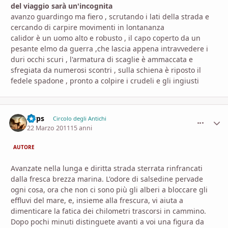
del viaggio sarà un'incognita
avanzo guardingo ma fiero , scrutando i lati della strada e
cercando di carpire movimenti in lontananza
calidor è un uomo alto e robusto , il capo coperto da un
pesante elmo da guerra ,che lascia appena intravvedere i
duri occhi scuri , l'armatura di scaglie è ammaccata e
sfregiata da numerosi scontri , sulla schiena è riposto il
fedele spadone , pronto a colpire i crudeli e gli ingiusti
Gyps
comment_
Stati
Circolo degli Antichi
22 Marzo 2011
15 anni
AUTORE
Avanzate nella lunga e diritta strada sterrata rinfrancati
dalla fresca brezza marina. L'odore di salsedine pervade
ogni cosa, ora che non ci sono più gli alberi a bloccare gli
effluvi del mare, e, insieme alla frescura, vi aiuta a
dimenticare la fatica dei chilometri trascorsi in cammino.
Dopo pochi minuti distinguete avanti a voi una figura da