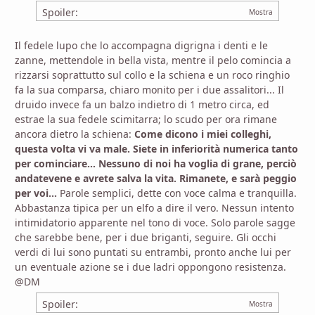
Spoiler:
Il fedele lupo che lo accompagna digrigna i denti e le
zanne, mettendole in bella vista, mentre il pelo comincia a
rizzarsi soprattutto sul collo e la schiena e un roco ringhio
fa la sua comparsa, chiaro monito per i due assalitori... Il
druido invece fa un balzo indietro di 1 metro circa, ed
estrae la sua fedele scimitarra; lo scudo per ora rimane
ancora dietro la schiena:
Come dicono i miei colleghi,
questa volta vi va male. Siete in inferiorità numerica tanto
per cominciare... Nessuno di noi ha voglia di grane, perciò
andatevene e avrete salva la vita. Rimanete, e sarà peggio
per voi...
Parole semplici, dette con voce calma e tranquilla.
Abbastanza tipica per un elfo a dire il vero. Nessun intento
intimidatorio apparente nel tono di voce. Solo parole sagge
che sarebbe bene, per i due briganti, seguire. Gli occhi
verdi di lui sono puntati su entrambi, pronto anche lui per
un eventuale azione se i due ladri oppongono resistenza.
@DM
Spoiler: