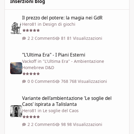
Inserzioni blog
Il prezzo del potere: la magia nei GdR
Il prezzo del potere: la magia nei GdR
Hero81
in
Design di giochi
2 Commenti
81 Visualizzazioni
"L'Ultima Era" - I Piani Esterni
"L'Ultima Era" - I Piani Esterni
Vackoff
in
"L'Ultima Era" - Ambientazione
Homebrew D&D
0 Commenti
768 Visualizzazioni
Variante dell'ambientazione 'Le soglie del Caos' ispirata a Talisla
Variante dell'ambientazione 'Le soglie del
Caos' ispirata a Talislanta
Hero81
in
Le soglie del Caos
2 Commenti
98 Visualizzazioni