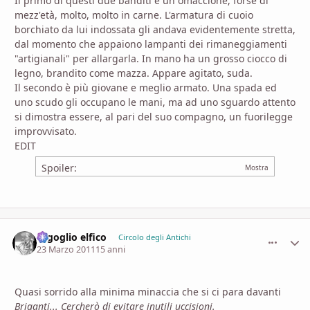
Il primo di questi due banditi è un omaccione, forse di
mezz'età, molto, molto in carne. L'armatura di cuoio
borchiato da lui indossata gli andava evidentemente stretta,
dal momento che appaiono lampanti dei rimaneggiamenti
"artigianali" per allargarla. In mano ha un grosso ciocco di
legno, brandito come mazza. Appare agitato, suda.
Il secondo è più giovane e meglio armato. Una spada ed
uno scudo gli occupano le mani, ma ad uno sguardo attento
si dimostra essere, al pari del suo compagno, un fuorilegge
improvvisato.
EDIT
Spoiler:
orgoglio elfico
comment_
Stati
Circolo degli Antichi
23 Marzo 2011
15 anni
Quasi sorrido alla minima minaccia che si ci para davanti
Briganti... Cercherò di evitare inutili uccisioni.