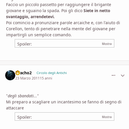
Faccio un piccolo passetto per raggiungere il brigante
giovane e sguaino la spada. Poi gli dico
Siete in netto
svantaggio, arrendetevi.
Poi comincio a pronunziare parole arcaiche e, con l'aiuto di
Corellon, tento di penetrare nella mente del giovane per
impartirgli un semplice comando.
Spoiler:
chacho2
comment_
Stati
Circolo degli Antichi
23 Marzo 2011
15 anni
"
degli sbandati...
"
Mi preparo a scagliare un incantesimo se fanno di segno di
attaccare
Spoiler: