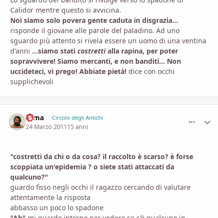
Calidor mentre questo si avvicina.
Noi siamo solo povera gente caduta in disgrazia...
risponde il giovane alle parole del paladino. Ad uno
sguardo più attento si rivela essere un uomo di una ventina
d'anni
...siamo stati
costretti
alla rapina, per poter
sopravvivere! Siamo mercanti, e non banditi... Non
uccideteci, vi prego! Abbiate pietà!
dice con occhi
supplichevoli
zama
comment_
Stati
Circolo degli Antichi
24 Marzo 2011
15 anni
"costretti da chi o da cosa? il raccolto è scarso? è forse
scoppiata un'epidemia ? o siete stati attaccati da
qualcuno?"
guardo fisso negli occhi il ragazzo cercando di valutare
attentamente la risposta
abbasso un poco lo spadone
"Ah"
mi guardo intorno per vedere se c'è qualcuno in