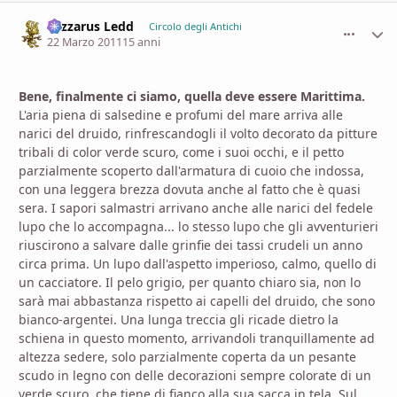
Lazzarus Ledd
comment_
Stati
Circolo degli Antichi
22 Marzo 2011
15 anni
Bene, finalmente ci siamo, quella deve essere Marittima.
L'aria piena di salsedine e profumi del mare arriva alle
narici del druido, rinfrescandogli il volto decorato da pitture
tribali di color verde scuro, come i suoi occhi, e il petto
parzialmente scoperto dall'armatura di cuoio che indossa,
con una leggera brezza dovuta anche al fatto che è quasi
sera. I sapori salmastri arrivano anche alle narici del fedele
lupo che lo accompagna... lo stesso lupo che gli avventurieri
riuscirono a salvare dalle grinfie dei tassi crudeli un anno
circa prima. Un lupo dall'aspetto imperioso, calmo, quello di
un cacciatore. Il pelo grigio, per quanto chiaro sia, non lo
sarà mai abbastanza rispetto ai capelli del druido, che sono
bianco-argentei. Una lunga treccia gli ricade dietro la
schiena in questo momento, arrivandoli tranquillamente ad
altezza sedere, solo parzialmente coperta da un pesante
scudo in legno con delle decorazioni sempre colorate di un
verde scuro, che tiene di fianco alla sua sacca in tela. Sul