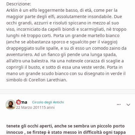
Descrizione:
Arklin è un elfo leggermente basso, di età, come per la
maggior parte degli elfi, assolutamente insondabile. Due
occhi grandi, azzurri e risoluti spiccano in mezzo al suo
viso, incorniciato da capelli biondi e scarmigliati, nè troppo
lunghi nè troppo corti. Porta un grande martello bianco
(anche se abbastanza sporco e sgualcito per il viaggio)
drappeggiato sulle spalle, e su di esso un comodo zaino da
avventuriero. Ad un fianco gli pende una lunga spada,
all'altro una balestra. Ha una notevole corazza di scaglie a
coprirgli il busto, e sotto di essa una veste verde. Porta in
mano un grande scudo bianco con su disegnato in verde il
simbolo di Corellon Larethian.
zama
comment_
Stati
Circolo degli Antichi
22 Marzo 2011
15 anni
tenete gli occhi aperti, anche se sembra un piccolo porto
innocuo , se firstep è stato messo in difficoltà ogni tappa