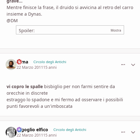
grave...
Mentre finisce la frase, il druido si avvicina al retro del carro
insieme a Dynas.
@DM
Spoiler:
zama
comment_
Stati
Circolo degli Antichi
22 Marzo 2011
15 anni
vi copro le spalle
bisbiglio per non farmi sentire da
orecchie in discrete
estraggo lo spadone e mi fermo ad osservare i possibili
punti favorevoli a un'imboscata
orgoglio elfico
comment_
Stati
Circolo degli Antichi
22 Marzo 2011
15 anni