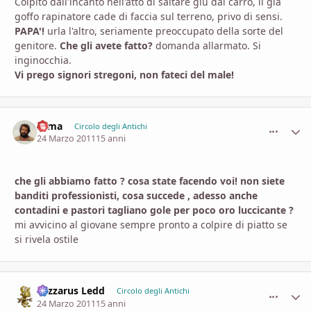
Colpito dall'incanto nell'atto di saltare giù dal carro, il già
goffo rapinatore cade di faccia sul terreno, privo di sensi.
PAPA'!
urla l'altro, seriamente preoccupato della sorte del
genitore.
Che gli avete fatto?
domanda allarmato. Si
inginocchia.
Vi prego signori stregoni, non fateci del male!
zama
comment_
Stati
Circolo degli Antichi
24 Marzo 2011
15 anni
che gli abbiamo fatto ? cosa state facendo voi! non siete
banditi professionisti, cosa succede , adesso anche
contadini e pastori
tagliano gole per poco oro luccicante ?
mi avvicino al giovane sempre pronto a colpire di piatto se
si rivela ostile
Lazzarus Ledd
comment_
Stati
Circolo degli Antichi
24 Marzo 2011
15 anni