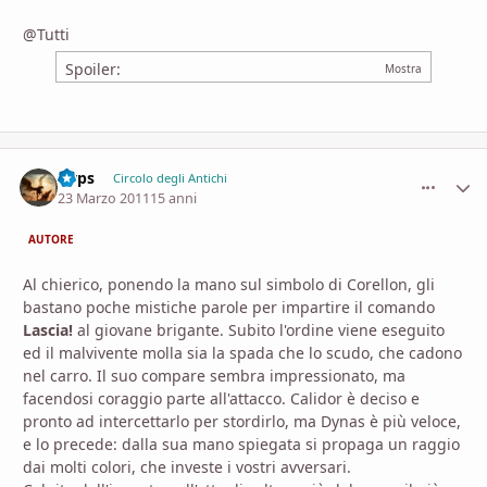
@Tutti
Spoiler:
Gyps
comment_
Stati
Circolo degli Antichi
23 Marzo 2011
15 anni
AUTORE
Al chierico, ponendo la mano sul simbolo di Corellon, gli
bastano poche mistiche parole per impartire il comando
Lascia!
al giovane brigante. Subito l'ordine viene eseguito
ed il malvivente molla sia la spada che lo scudo, che cadono
nel carro. Il suo compare sembra impressionato, ma
facendosi coraggio parte all'attacco. Calidor è deciso e
pronto ad intercettarlo per stordirlo, ma Dynas è più veloce,
e lo precede: dalla sua mano spiegata si propaga un raggio
dai molti colori, che investe i vostri avversari.