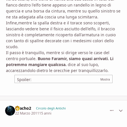
fianco destro l'elfo tiene appeso un randello in legno di
quercia e una borsa da cintura, mentre su quello sinistro se
ne sta adagiata alla coscia una lunga scimitarra.
Infine,mentre la spalla destra e il torace sono scoperti,
lasciando vedere bene il fisico asciutto dell'elfo, il braccio
sinistro è completamente ricoperto dall'armatura in cuoio
con tanto di spallne decorate con i medesimi colori dello
scudo.
Il passo è tranquillo, mentre si dirige verso le case del
centro portuale.
Buono Faramir, siamo quasi arrivati. Li
potremmo mangiare qualcosa.
dice al suo lupo,
accarezzandolo dietro le orecchie per tranquillizzarlo.
Spoiler:
chacho2
comment_
Stati
Circolo degli Antichi
22 Marzo 2011
15 anni