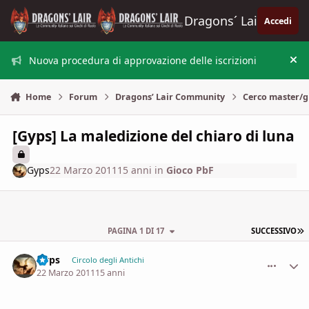
Vai al contenuto
Dragons´ Lair
Accedi
Nuova procedura di approvazione delle iscrizioni
Nas
Home
Forum
Dragons’ Lair Community
Cerco master/g
[Gyps] La maledizione del chiaro di luna
Gyps
22 Marzo 2011
15 anni
in
Gioco PbF
U
PAGINA 1 DI 17
SUCCESSIVO
Gyps
comment_
Stati
Circolo degli Antichi
22 Marzo 2011
15 anni