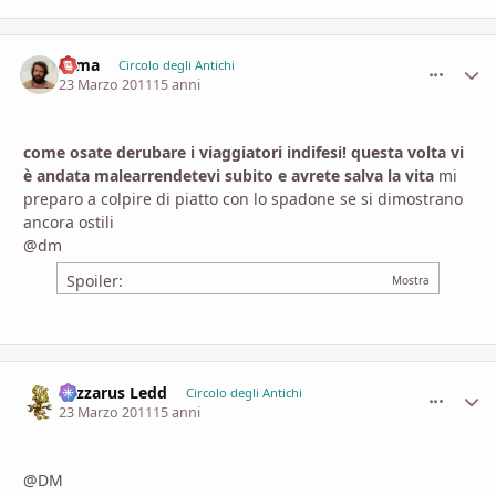
zama
comment_
Stati
Circolo degli Antichi
23 Marzo 2011
15 anni
come osate derubare i viaggiatori indifesi! questa volta vi
è andata malearrendetevi subito e avrete salva la vita
mi
preparo a colpire di piatto con lo spadone se si dimostrano
ancora ostili
@dm
Spoiler:
Lazzarus Ledd
comment_
Stati
Circolo degli Antichi
23 Marzo 2011
15 anni
@DM