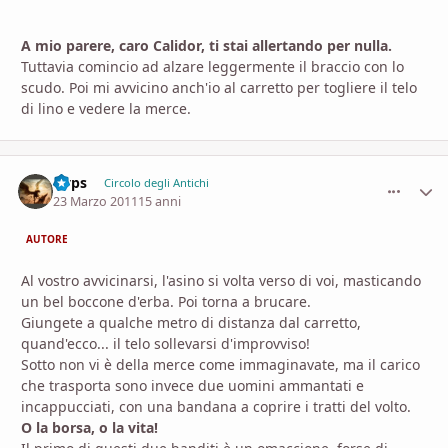
A mio parere, caro Calidor, ti stai allertando per nulla.
Tuttavia comincio ad alzare leggermente il braccio con lo
scudo. Poi mi avvicino anch'io al carretto per togliere il telo
di lino e vedere la merce.
Gyps
comment_
Stati
Circolo degli Antichi
23 Marzo 2011
15 anni
AUTORE
Al vostro avvicinarsi, l'asino si volta verso di voi, masticando
un bel boccone d'erba. Poi torna a brucare.
Giungete a qualche metro di distanza dal carretto,
quand'ecco... il telo sollevarsi d'improvviso!
Sotto non vi è della merce come immaginavate, ma il carico
che trasporta sono invece due uomini ammantati e
incappucciati, con una bandana a coprire i tratti del volto.
O la borsa, o la vita!