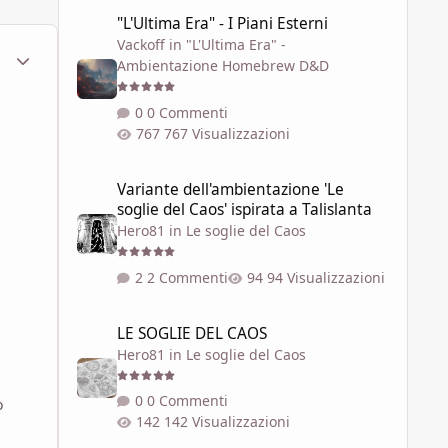
"L'Ultima Era" - I Piani Esterni
"L'Ultima Era" - I Piani Esterni
Vackoff
in
"L'Ultima Era" -
ment_575268
Statistiche Autore
Ambientazione Homebrew D&D
0 Commenti
767 Visualizzazioni
Variante dell'ambientazione 'Le soglie del Caos' ispirata a 
Variante dell'ambientazione 'Le
soglie del Caos' ispirata a Talislanta
Hero81
in
Le soglie del Caos
2 Commenti
94 Visualizzazioni
LE SOGLIE DEL CAOS
LE SOGLIE DEL CAOS
Hero81
in
Le soglie del Caos
0 Commenti
o
142 Visualizzazioni