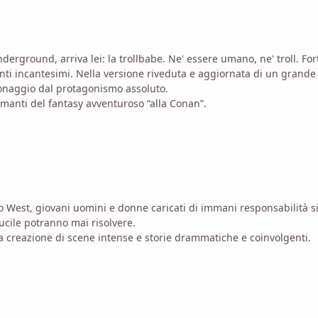
erground, arriva lei: la trollbabe. Ne' essere umano, ne' troll. For
canti incantesimi. Nella versione riveduta e aggiornata di un grande
sonaggio dal protagonismo assoluto.
amanti del fantasy avventuroso “alla Conan”.
io West, giovani uomini e donne caricati di immani responsabilità s
cile potranno mai risolvere.
a creazione di scene intense e storie drammatiche e coinvolgenti.