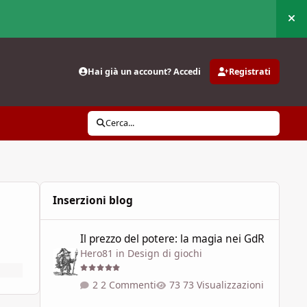
Nas
Hai già un account? Accedi
Registrati
Cerca...
Inserzioni blog
Il prezzo del potere: la magia nei GdR
Il prezzo del potere: la magia nei GdR
Hero81
in
Design di giochi
2 Commenti
73 Visualizzazioni