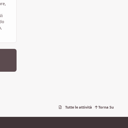
ore,
li
ndo
a,
Tutte le attività
Torna Su