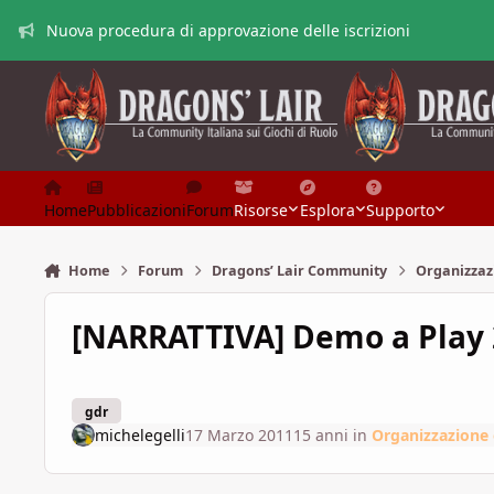
Vai al contenuto
Nuova procedura di approvazione delle iscrizioni
Home
Pubblicazioni
Forum
Risorse
Esplora
Supporto
Home
Forum
Dragons’ Lair Community
Organizzaz
[NARRATTIVA] Demo a Play
gdr
michelegelli
17 Marzo 2011
15 anni
in
Organizzazione 