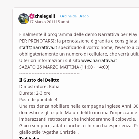
michelegelli
Ordine del Drago
17 Marzo 2011
15 anni
Finalmente il programma delle demo Narrattiva per Play 
PER PRENOTARSI: la prenotazione è gradita e consigliata.
staff@narrattiva.it
specificado il vostro nome, l'evento a c
obbligatoriamente un numero di cellulare, che verrà utilizz
Ulteriori informazioni sul sito
www.narrattiva.it
SABATO 26 MARZO MATTINA (11:00 - 14:00)
---------------------------------------
Il Gusto del Delitto
Dimostratore: Katia
Durata: 2-3 ore
Posti disponibili: 4
Una residenza nobiliare nella campagna inglese Anni '30. 
domestici e gli ospiti. Ma un delitto incrina l'impeccabile 
imbarazzanti retroscena che inchioderanno il colpevole.
Gioco semplice, adatto anche a chi non ha esperienza. Prem
giallo stile "Agatha Christie".
Trollbabe