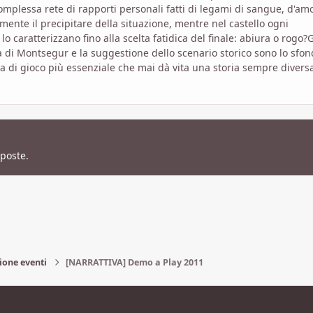
mplessa rete di rapporti personali fatti di legami di sangue, d'am
mente il precipitare della situazione, mentre nel castello ogni
o caratterizzano fino alla scelta fatidica del finale: abiura o rogo?G
a di Montsegur e la suggestione dello scenario storico sono lo sfo
di gioco più essenziale che mai dà vita una storia sempre divers
sposte.
ione eventi
[NARRATTIVA] Demo a Play 2011