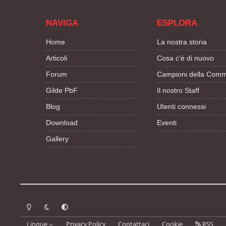
NAVIGA
ESPLORA
Home
La nostra storia
Articoli
Cosa c'è di nuovo
Forum
Campioni della Comm
Gilde PbF
Il nostro Staff
Blog
Utenti connessi
Download
Eventi
Gallery
Modalità chiara
Modalità scura
Segui la preferenza del sistema
Lingue
Privacy Policy
Contattaci
Cookie
RSS