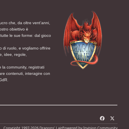
ucro che, da oltre vent’anni,
ostro obiettivo è
tutte le sue forme: dal gioco
 di ruolo, e vogliamo offrire
, idee, regole,
 la community, registrati
are contenuti, interagire con
 GdR.
f
x
a
Copyright 1997-2026 Dragons' Lair
Powered by
Invision Community