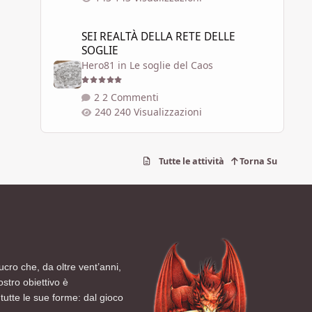
SEI REALTÀ DELLA RETE DELLE SOGLIE
SEI REALTÀ DELLA RETE DELLE
SOGLIE
Hero81
in
Le soglie del Caos
2 Commenti
240 Visualizzazioni
Tutte le attività
Torna Su
ucro che, da oltre vent’anni,
ostro obiettivo è
tutte le sue forme: dal gioco