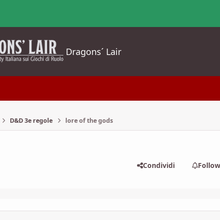
Dragons´ Lair
D&D 3e regole
lore of the gods
Condividi
Follo