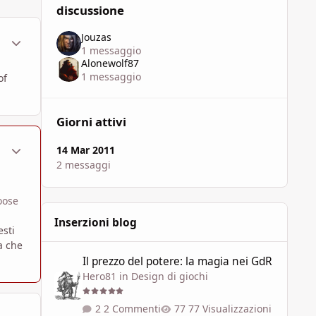
discussione
Jouzas
ment_573737
Statistiche Autore
1 messaggio
Alonewolf87
1 messaggio
of
Giorni attivi
ment_573744
Statistiche Autore
14 Mar 2011
2 messaggi
oose
Inserzioni blog
esti
a che
Il prezzo del potere: la magia nei GdR
Il prezzo del potere: la magia nei GdR
Hero81
in
Design di giochi
2 Commenti
77 Visualizzazioni
ment_573746
Statistiche Autore