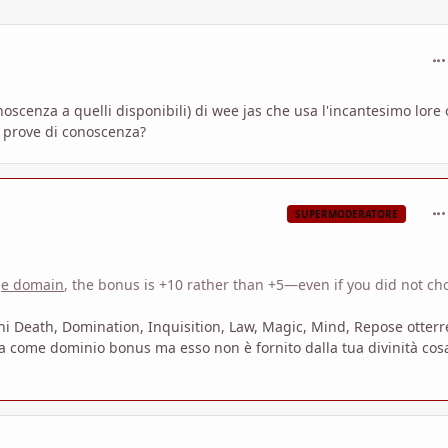
com
scenza a quelli disponibili) di wee jas che usa l'incantesimo lore 
 prove di conoscenza?
com
SUPERMODERATORE
dge domain
, the bonus is +10 rather than +5—even if you did not ch
 Death, Domination, Inquisition, Law, Magic, Mind, Repose otterr
nza come dominio bonus ma esso non è fornito dalla tua divinità cos
com