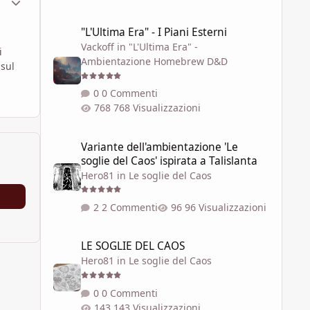
"L'Ultima Era" - I Piani Esterni
"L'Ultima Era" - I Piani Esterni
Vackoff
in
"L'Ultima Era" -
i
Ambientazione Homebrew D&D
 sul
.
0 Commenti
768 Visualizzazioni
Variante dell'ambientazione 'Le soglie del Caos' ispirata a 
Variante dell'ambientazione 'Le
soglie del Caos' ispirata a Talislanta
Hero81
in
Le soglie del Caos
2 Commenti
96 Visualizzazioni
LE SOGLIE DEL CAOS
LE SOGLIE DEL CAOS
Hero81
in
Le soglie del Caos
0 Commenti
143 Visualizzazioni