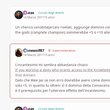
Jouzas
Circolo degli Antichi
14 Marzo 2011
15 anni
Un cherico cenobita(arcani rivelati, aggiunge dominio cono
the gods (complete champion) sommerebbe +5 o +10 alle
Alonewolf87
Supermoderatore
14 Marzo 2011
15 anni
L'incantesimo mi sembra abbastanza chiaro
If you worship a deity who grants access to the Knowle
that domain.
Dato che Wee Jas se non erro dovrebbe avere come domini
solo +5, in quanto tu ottieni sì il dominio della Conosce
è il prerequisito per l'ulteriore effetto dell'incantesimo.
Jouzas
Circolo degli Antichi