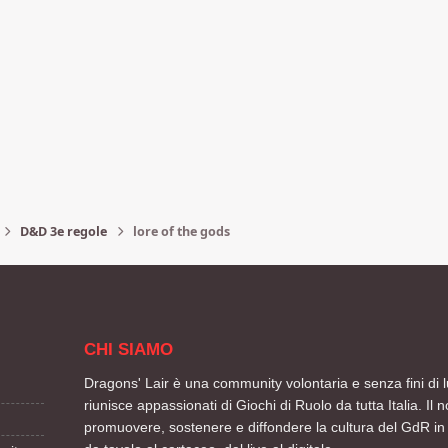
D&D 3e regole
lore of the gods
CHI SIAMO
Dragons' Lair è una community volontaria e senza fini di l
riunisce appassionati di Giochi di Ruolo da tutta Italia. Il n
promuovere, sostenere e diffondere la cultura del GdR in 