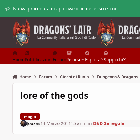
Vai al contenuto
Nuova procedura di approvazione delle iscrizioni
Home
Pubblicazioni
Forum
Risorse
Esplora
Supporto
Home
Forum
Giochi di Ruolo
Dungeons & Dragons
lore of the gods
magia
Jouzas
14 Marzo 2011
15 anni
in
D&D 3e regole