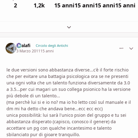
2
1,2k
15 anni
15 anni
15 anni
15 anni
Espandi panoramica del topic
shalafi
comment_
Stati
Circolo degli Antichi
3 Marzo 2011
15 anni
le due versioni sono abbastanza diverse...c'è il forte rischio
che per evitare una battagia psicologica ora se ne presenti
una ogni volta che un talento funziona diversamente da 3.0
a 3.5...per cui magari un suo collega psionico ha la versione
più debole di un talento...
(ma perchè lui si e io no? ma io ho letto così sul manuale e il
dm mi ha detto che andava bene...ecc ecc ecc)
unica possibilità: lui sarà l'unico psion del gruppo e tu sei
abbastanza disperato (capisco, conosco il genere) da
accettare un pg con qualche incantesimo e talento
sbilanciato pur di gioare tranquillo.