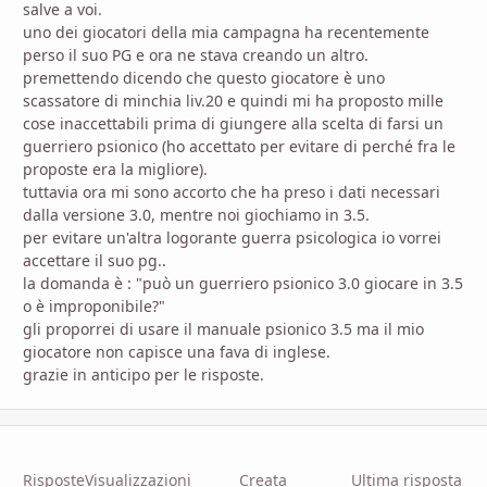
salve a voi.
uno dei giocatori della mia campagna ha recentemente
perso il suo PG e ora ne stava creando un altro.
premettendo dicendo che questo giocatore è uno
scassatore di minchia liv.20 e quindi mi ha proposto mille
cose inaccettabili prima di giungere alla scelta di farsi un
guerriero psionico (ho accettato per evitare di perché fra le
proposte era la migliore).
tuttavia ora mi sono accorto che ha preso i dati necessari
dalla versione 3.0, mentre noi giochiamo in 3.5.
per evitare un'altra logorante guerra psicologica io vorrei
accettare il suo pg..
la domanda è : "può un guerriero psionico 3.0 giocare in 3.5
o è improponibile?"
gli proporrei di usare il manuale psionico 3.5 ma il mio
giocatore non capisce una fava di inglese.
grazie in anticipo per le risposte.
Risposte
Visualizzazioni
Creata
Ultima risposta