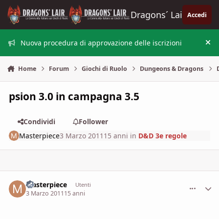
Vai al contenuto
Dragons´ Lair
Accedi
Nuova procedura di approvazione delle iscrizioni
Nas
Home
Forum
Giochi di Ruolo
Dungeons & Dragons
psion 3.0 in campagna 3.5
Condividi
Follower
Masterpiece
3 Marzo 2011
15 anni
in
D&D 3e regole
Masterpiece
comment_
Stati
Utenti
3 Marzo 2011
15 anni