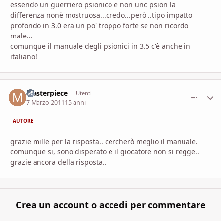
essendo un guerriero psionico e non uno psion la
differenza nonè mostruosa...credo...però...tipo impatto
profondo in 3.0 era un po' troppo forte se non ricordo
male...
comunque il manuale degli psionici in 3.5 c'è anche in
italiano!
Masterpiece
comment_
Stati
Utenti
7 Marzo 2011
15 anni
AUTORE
grazie mille per la risposta.. cercherò meglio il manuale.
comunque si, sono disperato e il giocatore non si regge..
grazie ancora della risposta..
Crea un account o accedi per commentare