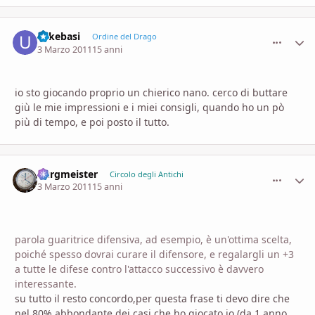
uskebasi
comment_
Stati
Ordine del Drago
3 Marzo 2011
15 anni
io sto giocando proprio un chierico nano. cerco di buttare
giù le mie impressioni e i miei consigli, quando ho un pò
più di tempo, e poi posto il tutto.
burgmeister
comment_
Stati
Circolo degli Antichi
3 Marzo 2011
15 anni
parola guaritrice difensiva, ad esempio, è un'ottima scelta,
poiché spesso dovrai curare il difensore, e regalargli un +3
a tutte le difese contro l'attacco successivo è davvero
interessante.
su tutto il resto concordo,per questa frase ti devo dire che
nel 80% abbondante dei casi che ho giocato io (da 1 anno