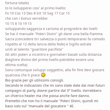
fortuna totale)
Io lo svilupperei cosi' al primo livello:
Fo 10 Cos 13 Des 8 Int 10 Sag 17 Car 15
che con i bonus verrebbe:
10 15 8 10 19 15
sviluppando saggezza e carisma al progredire dei livelli
Se hai il manuale "Poteri Divini" gli darei una bella Fiamma
Sacra (concedere tiri salvezza o punti temporanei fa comodo
rispetto al +2 della lancia della fede) e Sigillo astrale
uniti al talento "guaritore pacifista"
Gli altri poteri a incontro e giornalieri basati sulla distanza
(bagliore divino del primo livello potrebbe essere una
ottima scelta)
Sono comunque sviluppi soggettivi, alla fin fine devi giocare
qualcosa che ti piace
Bio grazie per gli utilissimi consigli.
Secondo le indicazioni che mi sono state date dai miei futuri
compagni di party, dovrei partire dal 3° livello. Vorrebbero
un chierico healer ma che possa anche fare danno.
Premetto che non ho il manuale "Poteri Divini, quindi mi
baso solo sul "manuale del giocatore " 4E.