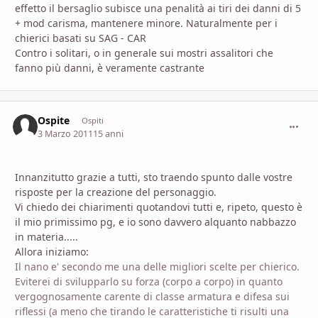
effetto il bersaglio subisce una penalità ai tiri dei danni di 5
+ mod carisma, mantenere minore. Naturalmente per i
chierici basati su SAG - CAR
Contro i solitari, o in generale sui mostri assalitori che
fanno più danni, è veramente castrante
Ospite
commen
Ospiti
3 Marzo 2011
15 anni
Innanzitutto grazie a tutti, sto traendo spunto dalle vostre
risposte per la creazione del personaggio.
Vi chiedo dei chiarimenti quotandovi tutti e, ripeto, questo è
il mio primissimo pg, e io sono davvero alquanto nabbazzo
in materia.....
Allora iniziamo:
Il nano e' secondo me una delle migliori scelte per chierico.
Eviterei di svilupparlo su forza (corpo a corpo) in quanto
vergognosamente carente di classe armatura e difesa sui
riflessi (a meno che tirando le caratteristiche ti risulti una