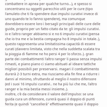
combattere in apnea per qualche turno...), e spesso si
concentrano su oggetti parecchio utili per le cure (tipo
l'amuleto che ti fa spendere due impulsi curativi invece di
uno quando te lo fanno spendere), ma comunque
dovrebbero essere loro i bersagli principali delle cure delle
guide, proprio per un fatto citato da te: gli impulsi curativi.
io e l'altro ranger abbiamo si e no 6 impulsi curativi (pensa
che io tra me e la bestia compagna ho 8 impulsi in totale..),
questo rappresenta una limitatissima capacità di essere
curati (davvero limitata, visto che nella suddetta scalata tra
la pioggia di fiamme ne ho persi 4 per lo sforzo..). gran
parte dei combattimenti l'altro ranger li passa senza impulsi
rimasti, e piano piano ci siamo abituati al ideare tattiche
migliori possibili per preservarsi. magari il combattimento
durerà 2-3 turni extra, ma riusciamo alla fin fine a ridurre i
danni al minimo, sfruttando al meglio il nostro difensore
(ed i suoi 16 impulsi curativi.. ne ha più lui che me, l'altro
ranger e la mia bestia messi insieme..).
inoltre, c'è da considerare il valore dell'impulso: se una
guida cura un difensore, curerà quasi il doppio di punti
ferita (e quindi "cancellerà" effettivamente quasi il doppio