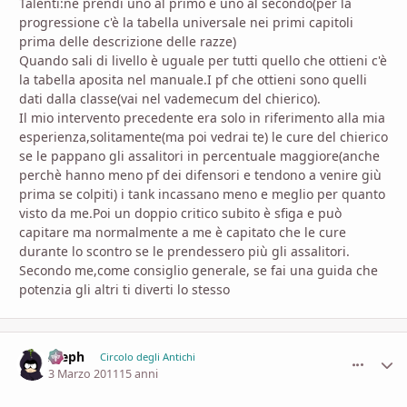
Talenti:ne prendi uno al primo e uno al secondo(per la
progressione c'è la tabella universale nei primi capitoli
prima delle descrizione delle razze)
Quando sali di livello è uguale per tutti quello che ottieni c'è
la tabella aposita nel manuale.I pf che ottieni sono quelli
dati dalla classe(vai nel vademecum del chierico).
Il mio intervento precedente era solo in riferimento alla mia
esperienza,solitamente(ma poi vedrai te) le cure del chierico
se le pappano gli assalitori in percentuale maggiore(anche
perchè hanno meno pf dei difensori e tendono a venire giù
prima se colpiti) i tank incassano meno e meglio per quanto
visto da me.Poi un doppio critico subito è sfiga e può
capitare ma normalmente a me è capitato che le cure
durante lo scontro se le prendessero più gli assalitori.
Secondo me,come consiglio generale, se fai una guida che
potenzia gli altri ti diverti lo stesso
Aleph
comment_
Stati
Circolo degli Antichi
3 Marzo 2011
15 anni