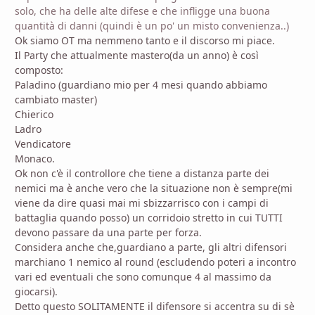
solo, che ha delle alte difese e che infligge una buona
quantità di danni (quindi è un po' un misto convenienza..)
Ok siamo OT ma nemmeno tanto e il discorso mi piace.
Il Party che attualmente mastero(da un anno) è così
composto:
Paladino (guardiano mio per 4 mesi quando abbiamo
cambiato master)
Chierico
Ladro
Vendicatore
Monaco.
Ok non c'è il controllore che tiene a distanza parte dei
nemici ma è anche vero che la situazione non è sempre(mi
viene da dire quasi mai mi sbizzarrisco con i campi di
battaglia quando posso) un corridoio stretto in cui TUTTI
devono passare da una parte per forza.
Considera anche che,guardiano a parte, gli altri difensori
marchiano 1 nemico al round (escludendo poteri a incontro
vari ed eventuali che sono comunque 4 al massimo da
giocarsi).
Detto questo SOLITAMENTE il difensore si accentra su di sè