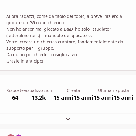
Allora ragazzi, come da titolo del topic, a breve inizierò a
giocare un PG nano chierico.
Non ho ancor mai giocato a D&D, ho solo "studiato"
(letteralmente...) il manuale del giocatore.
Vorrei creare un chierico curatore, fondamentalmente da
supporto per il gruppo.
Da qui in poi chiedo consiglio a voi.
Grazie in anticipo!
Risposte
Visualizzazioni
Creata
Ultima risposta
64
13,2k
15 anni
15 anni
15 anni
15 anni
Espandi panoramica del topic