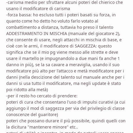
-carisma medio per sfruttare alcuni poteri del chierico che
usano il modificatore di carisma
-forza bassa: ho escluso tutti i poteri basati su forza, in
quanto come ho detto ho voluto farlo votato al
combattimento a distanza, tuttavia ho preso il talento
ADDESTRAMENTO IN MISCHIA (manuale del giocatore 2),
che consente di usare, negli attacchi in mischia di base, e
cioè con le armi, il modificatore di SAGGEZZA: questo
significa che se il mio pg viene messo alle strette e deve
usare il martello (e impugnandolo a due mani fa anche 1
danno in più), se la sa cavare a meraviglia, usando il suo
modificatore più alto per l'attacco e metà modificatore per i
danni (nella descizione del talento sul manuale anche per i
danni si usa tutto il modificatore, ma negli update è stato
poi ridotto alla metà)
-per il resto ho cercato di prendere:
poteri di cura che consentano l'uso di impulsi curativi (a cui
aggiungo il mod di saggezza per via del privilegio di classe
conoscenze del guaritore)
poteri che possano durare il più possibile, quindi quelli con
la dicitura "mantenere minore" etc..