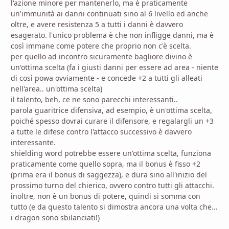
l'azione minore per mantenerlo, ma è praticamente
un'immunità ai danni continuati sino al 6 livello ed anche
oltre, e avere resistenza 5 a tutti i danni è davvero
esagerato. l'unico problema è che non infligge danni, ma è
così immane come potere che proprio non c'è scelta.
per quello ad incontro sicuramente bagliore divino è
un'ottima scelta (fa i giusti danni per essere ad area - niente
di così powa ovviamente - e concede +2 a tutti gli alleati
nell'area.. un'ottima scelta)
il talento, beh, ce ne sono parecchi interessanti..
parola guaritrice difensiva, ad esempio, è un'ottima scelta,
poiché spesso dovrai curare il difensore, e regalargli un +3
a tutte le difese contro l'attacco successivo è davvero
interessante.
shielding word potrebbe essere un'ottima scelta, funziona
praticamente come quello sopra, ma il bonus è fisso +2
(prima era il bonus di saggezza), e dura sino all'inizio del
prossimo turno del chierico, ovvero contro tutti gli attacchi.
inoltre, non è un bonus di potere, quindi si somma con
tutto (e da questo talento si dimostra ancora una volta che...
i dragon sono sbilanciati!)