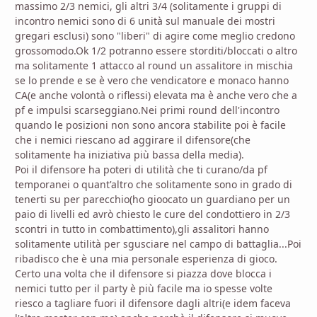
massimo 2/3 nemici, gli altri 3/4 (solitamente i gruppi di
incontro nemici sono di 6 unità sul manuale dei mostri
gregari esclusi) sono "liberi" di agire come meglio credono
grossomodo.Ok 1/2 potranno essere storditi/bloccati o altro
ma solitamente 1 attacco al round un assalitore in mischia
se lo prende e se è vero che vendicatore e monaco hanno
CA(e anche volontà o riflessi) elevata ma è anche vero che a
pf e impulsi scarseggiano.Nei primi round dell'incontro
quando le posizioni non sono ancora stabilite poi è facile
che i nemici riescano ad aggirare il difensore(che
solitamente ha iniziativa più bassa della media).
Poi il difensore ha poteri di utilità che ti curano/da pf
temporanei o quant'altro che solitamente sono in grado di
tenerti su per parecchio(ho gioocato un guardiano per un
paio di livelli ed avrò chiesto le cure del condottiero in 2/3
scontri in tutto in combattimento),gli assalitori hanno
solitamente utilità per sgusciare nel campo di battaglia...Poi
ribadisco che è una mia personale esperienza di gioco.
Certo una volta che il difensore si piazza dove blocca i
nemici tutto per il party è più facile ma io spesse volte
riesco a tagliare fuori il difensore dagli altri(e idem faceva