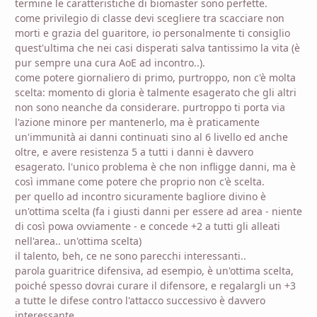
termine le caratteristiche di biomaster sono perfette.
come privilegio di classe devi scegliere tra scacciare non
morti e grazia del guaritore, io personalmente ti consiglio
quest'ultima che nei casi disperati salva tantissimo la vita (è
pur sempre una cura AoE ad incontro..).
come potere giornaliero di primo, purtroppo, non c'è molta
scelta: momento di gloria è talmente esagerato che gli altri
non sono neanche da considerare. purtroppo ti porta via
l'azione minore per mantenerlo, ma è praticamente
un'immunità ai danni continuati sino al 6 livello ed anche
oltre, e avere resistenza 5 a tutti i danni è davvero
esagerato. l'unico problema è che non infligge danni, ma è
così immane come potere che proprio non c'è scelta.
per quello ad incontro sicuramente bagliore divino è
un'ottima scelta (fa i giusti danni per essere ad area - niente
di così powa ovviamente - e concede +2 a tutti gli alleati
nell'area.. un'ottima scelta)
il talento, beh, ce ne sono parecchi interessanti..
parola guaritrice difensiva, ad esempio, è un'ottima scelta,
poiché spesso dovrai curare il difensore, e regalargli un +3
a tutte le difese contro l'attacco successivo è davvero
interessante.