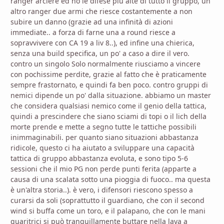
ranger arciere ed ho le difese più alte di tutto il gruppo, un
altro ranger due armi che riesce costantemente a non
subire un danno (grazie ad una infinità di azioni
immediate.. a forza di farne una a round riesce a
sopravvivere con CA 19 a liv 8..), ed infine una chierica,
senza una build specifica, un po' a caso a dire il vero.
contro un singolo Solo normalmente riusciamo a vincere
con pochissime perdite, grazie al fatto che è praticamente
sempre frastornato, e quindi fa ben poco. contro gruppi di
nemici dipende un po' dalla situazione. abbiamo un master
che considera qualsiasi nemico come il genio della tattica,
quindi a prescindere che siano sciami di topi o il lich della
morte prende e mette a segno tutte le tattiche possibili
inimmaginabili. per quanto siano situazioni abbastanza
ridicole, questo ci ha aiutato a sviluppare una capacità
tattica di gruppo abbastanza evoluta, e sono tipo 5-6
sessioni che il mio PG non perde punti ferita (apparte a
causa di una scalata sotto una pioggia di fuoco.. ma questa
è un'altra storia..). è vero, i difensori riescono spesso a
curarsi da soli (soprattutto il guardiano, che con il second
wind si buffa come un toro, e il palapano, che con le mani
guaritrici si può tranquillamente buttare nella lava a