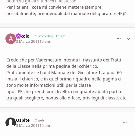
potenzia gli altri ti diverti lo stesso
Per i talenti, cosa mi conviene mettere (sempre,
possibilmente, prendendoli dal manuale del giocatore 4E)?
arkolo
comment_
Stati
Circolo degli Antichi
3 Marzo 2011
15 anni
Credo che per Vademecum intenda il riassunto dei Tratti
della Classe nella prima pagina del cchierico.
Praticamente se hai il Manuale del Giocatore 1, a pag. 60
inizia il chierico, e in quel primo riquadro nella pagina ci
sono molte informazioni utili per la classe
tipo i PF che prendi ogni livello, con quante abilità parti e
tra quali scegliere, bonus alle difese, privilegi di classe, etc
Ospite
commen
Ospiti
3 Marzo 2011
15 anni