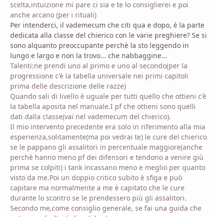
scelta,intuizione mi pare ci sia e te lo consiglierei e poi
anche arcano (per i rituali)
Per intenderci, il vademecum che citi qua e dopo, è la parte
dedicata alla classe del chierico con le varie preghiere? Se si
sono alquanto preoccupante perchè la sto leggendo in
lungo e largo e non la trovo... che nabbaggine...
Talenti:ne prendi uno al primo e uno al secondo(per la
progressione c'è la tabella universale nei primi capitoli
prima delle descrizione delle razze)
Quando sali di livello è uguale per tutti quello che ottieni c'è
la tabella aposita nel manuale.I pf che ottieni sono quelli
dati dalla classe(vai nel vademecum del chierico).
Il mio intervento precedente era solo in riferimento alla mia
esperienza,solitamente(ma poi vedrai te) le cure del chierico
se le pappano gli assalitori in percentuale maggiore(anche
perchè hanno meno pf dei difensori e tendono a venire giù
prima se colpiti) i tank incassano meno e meglio per quanto
visto da me.Poi un doppio critico subito è sfiga e può
capitare ma normalmente a me è capitato che le cure
durante lo scontro se le prendessero più gli assalitori.
Secondo me,come consiglio generale, se fai una guida che