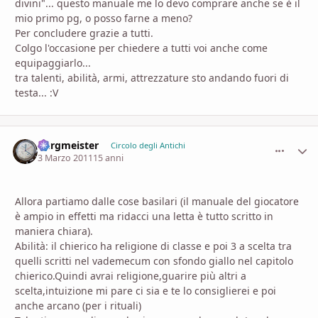
divini"... questo manuale me lo devo comprare anche se è il
mio primo pg, o posso farne a meno?
Per concludere grazie a tutti.
Colgo l'occasione per chiedere a tutti voi anche come
equipaggiarlo...
tra talenti, abilità, armi, attrezzature sto andando fuori di
testa... :V
burgmeister
comment_
Stati
Circolo degli Antichi
3 Marzo 2011
15 anni
Allora partiamo dalle cose basilari (il manuale del giocatore
è ampio in effetti ma ridacci una letta è tutto scritto in
maniera chiara).
Abilità: il chierico ha religione di classe e poi 3 a scelta tra
quelli scritti nel vademecum con sfondo giallo nel capitolo
chierico.Quindi avrai religione,guarire più altri a
scelta,intuizione mi pare ci sia e te lo consiglierei e poi
anche arcano (per i rituali)