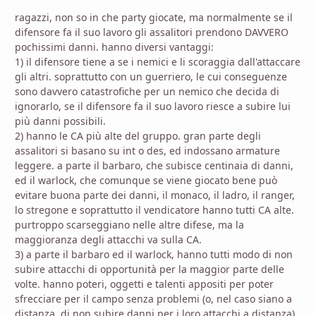
ragazzi, non so in che party giocate, ma normalmente se il
difensore fa il suo lavoro gli assalitori prendono DAVVERO
pochissimi danni. hanno diversi vantaggi:
1) il difensore tiene a se i nemici e li scoraggia dall'attaccare
gli altri. soprattutto con un guerriero, le cui conseguenze
sono davvero catastrofiche per un nemico che decida di
ignorarlo, se il difensore fa il suo lavoro riesce a subire lui
più danni possibili.
2) hanno le CA più alte del gruppo. gran parte degli
assalitori si basano su int o des, ed indossano armature
leggere. a parte il barbaro, che subisce centinaia di danni,
ed il warlock, che comunque se viene giocato bene può
evitare buona parte dei danni, il monaco, il ladro, il ranger,
lo stregone e soprattutto il vendicatore hanno tutti CA alte.
purtroppo scarseggiano nelle altre difese, ma la
maggioranza degli attacchi va sulla CA.
3) a parte il barbaro ed il warlock, hanno tutti modo di non
subire attacchi di opportunità per la maggior parte delle
volte. hanno poteri, oggetti e talenti appositi per poter
sfrecciare per il campo senza problemi (o, nel caso siano a
distanza, di non subire danni per i loro attacchi a distanza).