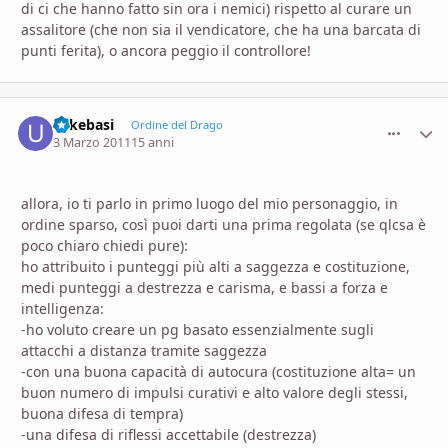
di ci che hanno fatto sin ora i nemici) rispetto al curare un
assalitore (che non sia il vendicatore, che ha una barcata di
punti ferita), o ancora peggio il controllore!
uskebasi
comment_
Stati
Ordine del Drago
3 Marzo 2011
15 anni
allora, io ti parlo in primo luogo del mio personaggio, in
ordine sparso, così puoi darti una prima regolata (se qlcsa è
poco chiaro chiedi pure):
ho attribuito i punteggi più alti a saggezza e costituzione,
medi punteggi a destrezza e carisma, e bassi a forza e
intelligenza:
-ho voluto creare un pg basato essenzialmente sugli
attacchi a distanza tramite saggezza
-con una buona capacità di autocura (costituzione alta= un
buon numero di impulsi curativi e alto valore degli stessi,
buona difesa di tempra)
-una difesa di riflessi accettabile (destrezza)