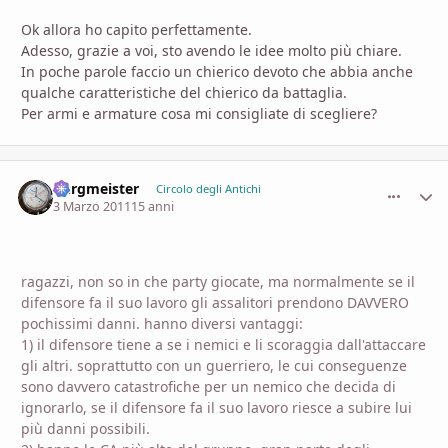
Ok allora ho capito perfettamente.
Adesso, grazie a voi, sto avendo le idee molto più chiare.
In poche parole faccio un chierico devoto che abbia anche
qualche caratteristiche del chierico da battaglia.
Per armi e armature cosa mi consigliate di scegliere?
burgmeister
comment_
Stati
Circolo degli Antichi
3 Marzo 2011
15 anni
ragazzi, non so in che party giocate, ma normalmente se il
difensore fa il suo lavoro gli assalitori prendono DAVVERO
pochissimi danni. hanno diversi vantaggi:
1) il difensore tiene a se i nemici e li scoraggia dall'attaccare
gli altri. soprattutto con un guerriero, le cui conseguenze
sono davvero catastrofiche per un nemico che decida di
ignorarlo, se il difensore fa il suo lavoro riesce a subire lui
più danni possibili.