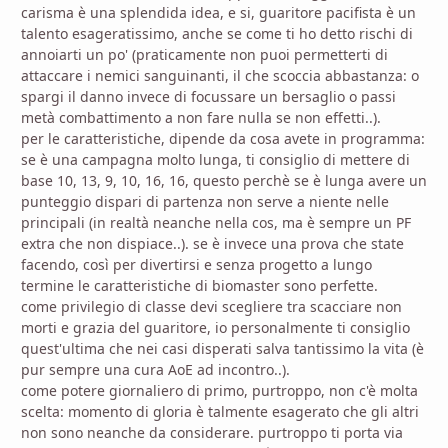
carisma è una splendida idea, e si, guaritore pacifista è un
talento esageratissimo, anche se come ti ho detto rischi di
annoiarti un po' (praticamente non puoi permetterti di
attaccare i nemici sanguinanti, il che scoccia abbastanza: o
spargi il danno invece di focussare un bersaglio o passi
metà combattimento a non fare nulla se non effetti..).
per le caratteristiche, dipende da cosa avete in programma:
se è una campagna molto lunga, ti consiglio di mettere di
base 10, 13, 9, 10, 16, 16, questo perchè se è lunga avere un
punteggio dispari di partenza non serve a niente nelle
principali (in realtà neanche nella cos, ma è sempre un PF
extra che non dispiace..). se è invece una prova che state
facendo, così per divertirsi e senza progetto a lungo
termine le caratteristiche di biomaster sono perfette.
come privilegio di classe devi scegliere tra scacciare non
morti e grazia del guaritore, io personalmente ti consiglio
quest'ultima che nei casi disperati salva tantissimo la vita (è
pur sempre una cura AoE ad incontro..).
come potere giornaliero di primo, purtroppo, non c'è molta
scelta: momento di gloria è talmente esagerato che gli altri
non sono neanche da considerare. purtroppo ti porta via