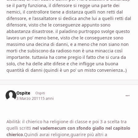
se il party funziona, il difensore si regge una parte dei
nemici, il controllore tiene a distanza quelli non retti dal
difensore, e l'assaltatore si dedica anche lui a quelli retti dal
difensore, visto che le conseguenze appunto sono
abbastanza disastrose. il paladino purtroppo svolge questo
lavoro un po' meno bene, visto che le conseguenze sono
massimo una decina di danni, e a meno che non siano non
morti che subiscono da radioso non è una minaccia così
importante. tuttavia ha come pregio il fatto che si cura da
solo, che ha delle alte difese e che infligge una buona
quantità di danni (quindi è un po' un misto convenienza..)
Ospite
commen
Ospiti
3 Marzo 2011
15 anni
Abilità: il chierico ha religione di classe e poi 3 a scelta tra
quelli scritti
nel vademecum con sfondo giallo nel capitolo
chierico
.Quindi avrai religione,guarire più altri a