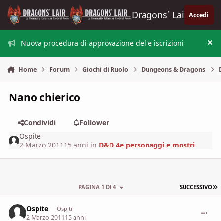
Vai al contenuto
Dragons´ Lair
Accedi
Nuova procedura di approvazione delle iscrizioni
Nas
Home
Forum
Giochi di Ruolo
Dungeons & Dragons
Nano chierico
Condividi
Follower
Ospite
2 Marzo 2011
15 anni
in
D&D 4e personaggi e mostri
U
PAGINA 1 DI 4
SUCCESSIVO
Ospite
commen
Ospiti
2 Marzo 2011
15 anni