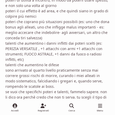
poteri di utilità a incontro, in modo da poterli usare spesso,
e non solo una volta al giorno
poteri il cui effetto è ad area, e che quindi siano in grado di
colpire più nemici
poteri che coprano più situazioni possibili (es: uno che dona
bonus agli alleati, uno che infligge malus importanti - es:
meglio accecare che indebolire- agli avversari, un altro che
conceda tiri salvezza)
talenti che aumentino i danni inflitti dai poteri scelti (es:
PERIZIA VERSATILE , +1 attacchi con armi +1 attacchi con
strumenti; FUOCO ASTRALE, +1 danni da fuoco o radiosi
inflitti, etc)
talenti che aumentino le difese
sono arrivato al quarto livello praticamente senza mai
correre grossi rischi di morire, curando i miei alleati in
modo sistematico, falcidiando i gregari e, quando serve,
rompendo le scatole ai boss.
se vuoi che specifichi poteri e talenti, fammelo sapere. non
li dico ora perchè credo che non ti serva. tu scegli il tipo di
chierico che vorresti fare, e poi ti regoli di conseguenza.
ripeto, per il mio pg le cose più importanti riguardo ai
Accedi
Registrati
Cerca
Menu
poteri sono, sostanzialmente: