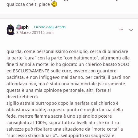
qualcosa che ti piace
Aleph
comment_
Stati
Circolo degli Antichi
3 Marzo 2011
15 anni
guarda, come personalissimo consiglio, cerca di bilanciare
la parte "cura" con la parte "combattimento", altrimenti alla
fine ti annoi a morte. io ho giocato un chierico basato SOLO
ed ESCLUSIVAMENTE sulle cure, ovvero con guaritore
pacifista, e non infliggevo mai danno. per carità, il partì non
affondava mai, ma è stata una noia mortale (sicuramente
questa è una mia opinione personale, altri forse si
divertirebbero).
sigillo astrale purtroppo dopo la nerfata del chierico è
abbastanza inutile, a questo punto è meglio lancia della
fede, mentre fiamma sacra è uno splendido potere
consigliato al 100%, soprattutto a livelli alti che un tiro
salvezza può ribaltare una situazione da "morte certa" a
"successo straordinario".. svilupparlo su saggezza e