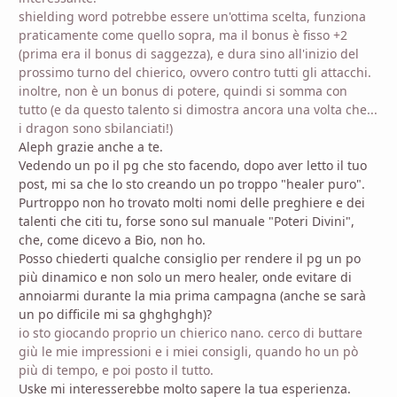
shielding word potrebbe essere un'ottima scelta, funziona
praticamente come quello sopra, ma il bonus è fisso +2
(prima era il bonus di saggezza), e dura sino all'inizio del
prossimo turno del chierico, ovvero contro tutti gli attacchi.
inoltre, non è un bonus di potere, quindi si somma con
tutto (e da questo talento si dimostra ancora una volta che...
i dragon sono sbilanciati!)
Aleph grazie anche a te.
Vedendo un po il pg che sto facendo, dopo aver letto il tuo
post, mi sa che lo sto creando un po troppo "healer puro".
Purtroppo non ho trovato molti nomi delle preghiere e dei
talenti che citi tu, forse sono sul manuale "Poteri Divini",
che, come dicevo a Bio, non ho.
Posso chiederti qualche consiglio per rendere il pg un po
più dinamico e non solo un mero healer, onde evitare di
annoiarmi durante la mia prima campagna (anche se sarà
un po difficile mi sa ghghghgh)?
io sto giocando proprio un chierico nano. cerco di buttare
giù le mie impressioni e i miei consigli, quando ho un pò
più di tempo, e poi posto il tutto.
Uske mi interesserebbe molto sapere la tua esperienza.