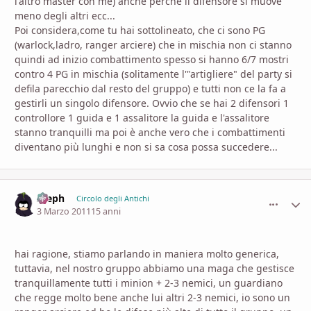
l'altro master con me) anche perchè il difensore si muove
meno degli altri ecc...
Poi considera,come tu hai sottolineato, che ci sono PG
(warlock,ladro, ranger arciere) che in mischia non ci stanno
quindi ad inizio combattimento spesso si hanno 6/7 mostri
contro 4 PG in mischia (solitamente l'"artigliere" del party si
defila parecchio dal resto del gruppo) e tutti non ce la fa a
gestirli un singolo difensore. Ovvio che se hai 2 difensori 1
controllore 1 guida e 1 assalitore la guida e l'assalitore
stanno tranquilli ma poi è anche vero che i combattimenti
diventano più lunghi e non si sa cosa possa succedere...
Aleph
comment_
Stati
Circolo degli Antichi
3 Marzo 2011
15 anni
hai ragione, stiamo parlando in maniera molto generica,
tuttavia, nel nostro gruppo abbiamo una maga che gestisce
tranquillamente tutti i minion + 2-3 nemici, un guardiano
che regge molto bene anche lui altri 2-3 nemici, io sono un