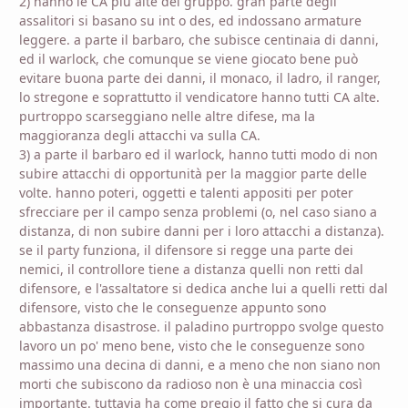
2) hanno le CA più alte del gruppo. gran parte degli
assalitori si basano su int o des, ed indossano armature
leggere. a parte il barbaro, che subisce centinaia di danni,
ed il warlock, che comunque se viene giocato bene può
evitare buona parte dei danni, il monaco, il ladro, il ranger,
lo stregone e soprattutto il vendicatore hanno tutti CA alte.
purtroppo scarseggiano nelle altre difese, ma la
maggioranza degli attacchi va sulla CA.
3) a parte il barbaro ed il warlock, hanno tutti modo di non
subire attacchi di opportunità per la maggior parte delle
volte. hanno poteri, oggetti e talenti appositi per poter
sfrecciare per il campo senza problemi (o, nel caso siano a
distanza, di non subire danni per i loro attacchi a distanza).
se il party funziona, il difensore si regge una parte dei
nemici, il controllore tiene a distanza quelli non retti dal
difensore, e l'assaltatore si dedica anche lui a quelli retti dal
difensore, visto che le conseguenze appunto sono
abbastanza disastrose. il paladino purtroppo svolge questo
lavoro un po' meno bene, visto che le conseguenze sono
massimo una decina di danni, e a meno che non siano non
morti che subiscono da radioso non è una minaccia così
importante. tuttavia ha come pregio il fatto che si cura da