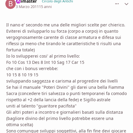
Biomaster
comment_
Stati
Circolo degli Antichi
3 Marzo 2011
15 anni
Il nano e' secondo me una delle migliori scelte per chierico.
Eviterei di svilupparlo su forza (corpo a corpo) in quanto
vergognosamente carente di classe armatura e difesa sui
riflessi (a meno che tirando le caratteristiche ti risulti una
fortuna totale)
Io lo svilupperei cosi' al primo livello:
Fo 10 Cos 13 Des 8 Int 10 Sag 17 Car 15
che con i bonus verrebbe:
10 15 8 10 19 15
sviluppando saggezza e carisma al progredire dei livelli
Se hai il manuale "Poteri Divini" gli darei una bella Fiamma
Sacra (concedere tiri salvezza o punti temporanei fa comodo
rispetto al +2 della lancia della fede) e Sigillo astrale
uniti al talento "guaritore pacifista"
Gli altri poteri a incontro e giornalieri basati sulla distanza
(bagliore divino del primo livello potrebbe essere una
ottima scelta)
Sono comunque sviluppi soggettivi, alla fin fine devi giocare