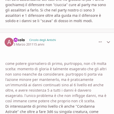
giochiamo) il difensore non "ciuccia" cure al party ma sono
gli assalitori a farlo. Si che nel party nostro ci sono 3
assalitori e 1 difensore oltre alla guida ma il difensore è
solido e i danni se li "scava" di dosso in molti modi.
arkolo
comment_
Stati
Circolo degli Antichi
3 Marzo 2011
15 anni
come potere giornaliero di primo, purtroppo, non c'è molta
scelta: momento di gloria è talmente esagerato che gli altri
non sono neanche da considerare. purtroppo ti porta via
l'azione minore per mantenerlo, ma è praticamente
un'immunità ai danni continuati sino al 6 livello ed anche
oltre, e avere resistenza 5 a tutti i danni è davvero
esagerato. l'unico problema è che non infligge danni, ma è
così immane come potere che proprio non c'è scelta.
Di interessante di primo livello c'è anche "Condanna
Astrale" che oltre a fare 3d6 su singola creatura, come