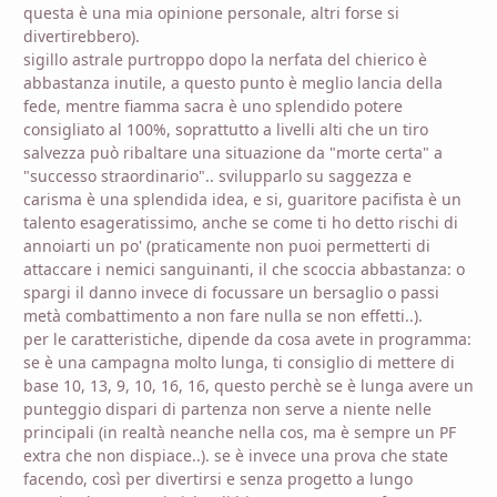
questa è una mia opinione personale, altri forse si
divertirebbero).
sigillo astrale purtroppo dopo la nerfata del chierico è
abbastanza inutile, a questo punto è meglio lancia della
fede, mentre fiamma sacra è uno splendido potere
consigliato al 100%, soprattutto a livelli alti che un tiro
salvezza può ribaltare una situazione da "morte certa" a
"successo straordinario".. svilupparlo su saggezza e
carisma è una splendida idea, e si, guaritore pacifista è un
talento esageratissimo, anche se come ti ho detto rischi di
annoiarti un po' (praticamente non puoi permetterti di
attaccare i nemici sanguinanti, il che scoccia abbastanza: o
spargi il danno invece di focussare un bersaglio o passi
metà combattimento a non fare nulla se non effetti..).
per le caratteristiche, dipende da cosa avete in programma:
se è una campagna molto lunga, ti consiglio di mettere di
base 10, 13, 9, 10, 16, 16, questo perchè se è lunga avere un
punteggio dispari di partenza non serve a niente nelle
principali (in realtà neanche nella cos, ma è sempre un PF
extra che non dispiace..). se è invece una prova che state
facendo, così per divertirsi e senza progetto a lungo