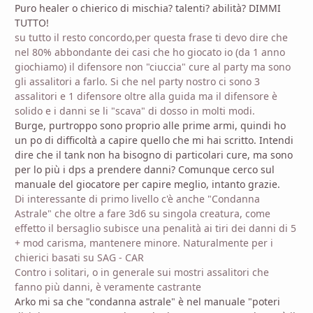
Puro healer o chierico di mischia? talenti? abilità? DIMMI
TUTTO!
su tutto il resto concordo,per questa frase ti devo dire che
nel 80% abbondante dei casi che ho giocato io (da 1 anno
giochiamo) il difensore non "ciuccia" cure al party ma sono
gli assalitori a farlo. Si che nel party nostro ci sono 3
assalitori e 1 difensore oltre alla guida ma il difensore è
solido e i danni se li "scava" di dosso in molti modi.
Burge, purtroppo sono proprio alle prime armi, quindi ho
un po di difficoltà a capire quello che mi hai scritto. Intendi
dire che il tank non ha bisogno di particolari cure, ma sono
per lo più i dps a prendere danni? Comunque cerco sul
manuale del giocatore per capire meglio, intanto grazie.
Di interessante di primo livello c'è anche "Condanna
Astrale" che oltre a fare 3d6 su singola creatura, come
effetto il bersaglio subisce una penalità ai tiri dei danni di 5
+ mod carisma, mantenere minore. Naturalmente per i
chierici basati su SAG - CAR
Contro i solitari, o in generale sui mostri assalitori che
fanno più danni, è veramente castrante
Arko mi sa che "condanna astrale" è nel manuale "poteri