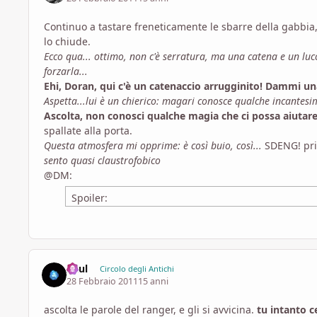
Continuo a tastare freneticamente le sbarre della gabbia
lo chiude.
Ecco qua... ottimo, non c'è serratura, ma una catena e un lu
forzarla...
Ehi, Doran, qui c'è un catenaccio arrugginito! Dammi u
Aspetta...lui è un chierico: magari conosce qualche incantesi
Ascolta, non conosci qualche magia che ci possa aiutar
spallate alla porta.
Questa atmosfera mi opprime: è così buio, così...
SDENG! pri
sento quasi claustrofobico
@DM:
Spoiler:
Acul
Circolo degli Antichi
28 Febbraio 2011
15 anni
ascolta le parole del ranger, e gli si avvicina.
tu intanto c