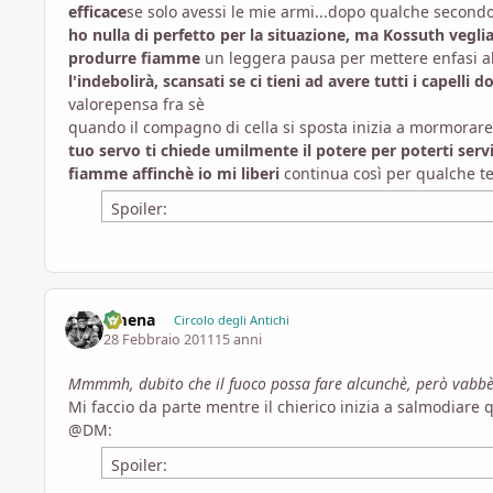
efficace
se solo avessi le mie armi...
dopo qualche secondo 
ho nulla di perfetto per la situazione, ma Kossuth veglia
produrre fiamme
un leggera pausa per mettere enfasi al
l'indebolirà, scansati se ci tieni ad avere tutti i capelli 
valore
pensa fra sè
quando il compagno di cella si sposta inizia a mormorar
tuo servo ti chiede umilmente il potere per poterti serv
fiamme affinchè io mi liberi
continua così per qualche 
Spoiler:
ilmena
Circolo degli Antichi
28 Febbraio 2011
15 anni
Mmmmh, dubito che il fuoco possa fare alcunchè, però vabbè
Mi faccio da parte mentre il chierico inizia a salmodiare 
@DM:
Spoiler: