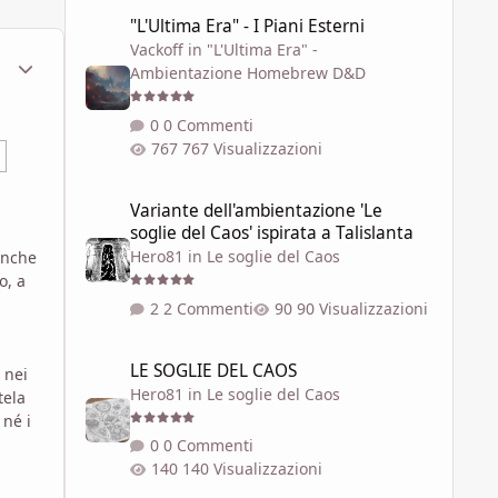
"L'Ultima Era" - I Piani Esterni
"L'Ultima Era" - I Piani Esterni
Vackoff
in
"L'Ultima Era" -
ment_567719
Statistiche Autore
Ambientazione Homebrew D&D
0 Commenti
767 Visualizzazioni
Variante dell'ambientazione 'Le soglie del Caos' ispirata a 
Variante dell'ambientazione 'Le
soglie del Caos' ispirata a Talislanta
Hero81
in
Le soglie del Caos
anche
o, a
2 Commenti
90 Visualizzazioni
LE SOGLIE DEL CAOS
LE SOGLIE DEL CAOS
 nei
Hero81
in
Le soglie del Caos
tela
 né i
0 Commenti
140 Visualizzazioni