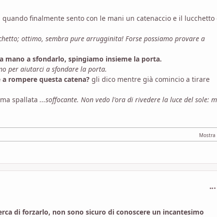
, quando finalmente sento con le mani un catenaccio e il lucchetto
cchetto; ottimo, sembra pure arrugginita! Forse possiamo provare a
na mano a sfondarlo, spingiamo insieme la porta.
mo per aiutarci a sfondare la porta.
e a rompere questa catena?
gli dico mentre già comincio a tirare
ma spallata
...soffocante. Non vedo l'ora di rivedere la luce del sole: m
com
erca di forzarlo, non sono sicuro di conoscere un incantesimo