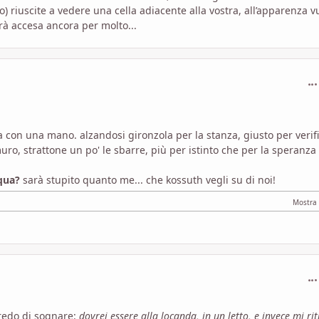
io) riuscite a vedere una cella adiacente alla vostra, all’apparenza v
rrà accesa ancora per molto...
com
a con una mano. alzandosi gironzola per la stanza, giusto per verif
ro, strattone un po' le sbarre, più per istinto che per la speranza 
 qua?
sarà stupito quanto me... che kossuth vegli su di noi!
com
redo di sognare:
dovrei essere alla locanda, in un letto, e invece mi ri