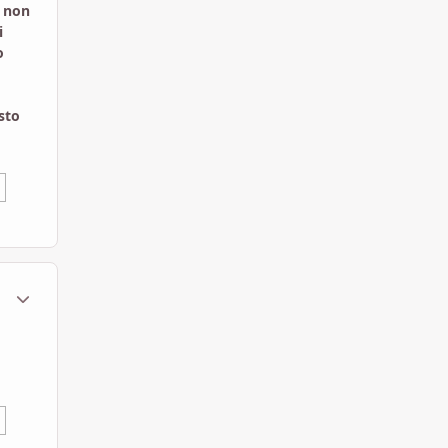
o
non
i
o
sto
ment_568216
Statistiche Autore