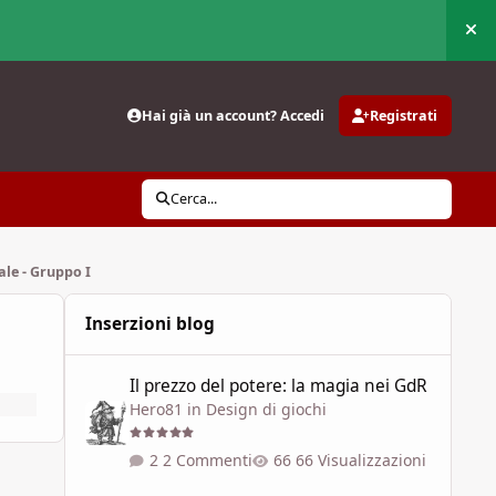
Nas
Hai già un account? Accedi
Registrati
Cerca...
ale - Gruppo I
Inserzioni blog
Il prezzo del potere: la magia nei GdR
Il prezzo del potere: la magia nei GdR
Hero81
in
Design di giochi
2 Commenti
66 Visualizzazioni