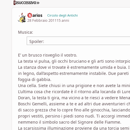
ULTIMA PAGINA
1
2
SUCCESSIVO
Eltarios
Circolo degli Antichi
28 Febbraio 2011
15 anni
Musica:
Spoiler:
E’ un brusco risveglio il vostro.
La testa vi pulsa, gli occhi bruciano e gli arti sono intorpid
La stanza dove vi trovate è estremamente umida e buia. I
in legno, dall’aspetto estremamente instabile. Due pareti s
foggia di gabbia.
Una cella. Siete chiusi in una prigione e non avete la mini
L’ultima cosa che ricordate è il ritorno alla locanda di Lu
Doran, la testa ti gira, ma vicino a te riesci a vedere Mena
Boschi Gemelli, assieme a te e ad altri due avventurieri ch
di sacco grezza che lo copre fino alle ginocchia, lascian
propri vestiti, persino i piedi sono nudi. Ti accorgi imme
nemmeno il simbolo sacro del Signore delle Fiamme.
La scarsissima illuminazione proviene da una torcia semi es