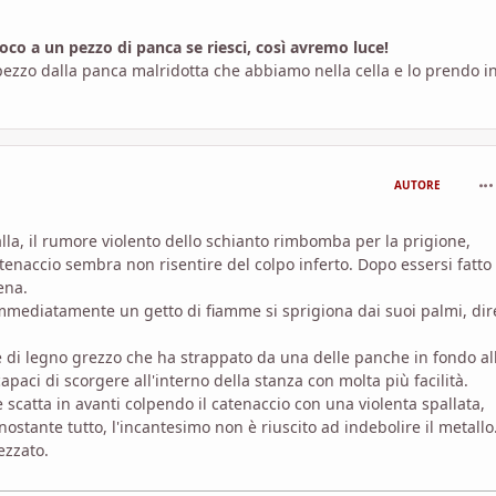
uoco a un pezzo di panca se riesci, così avremo luce!
 pezzo dalla panca malridotta che abbiamo nella cella e lo prendo i
com
AUTORE
la, il rumore violento dello schianto rimbomba per la prigione,
tenaccio sembra non risentire del colpo inferto. Dopo essersi fatto
ena.
Immediatamente un getto di fiamme si sprigiona dai suoi palmi, dir
e di legno grezzo che ha strappato da una delle panche in fondo al
paci di scorgere all'interno della stanza con molta più facilità.
re scatta in avanti colpendo il catenaccio con una violenta spallata,
stante tutto, l'incantesimo non è riuscito ad indebolire il metallo
ezzato.