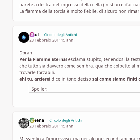
parete a destra dell’ingresso della cella (in sbarre d’accia
La fiamma della torcia è molto flebile, di sicuro non rima
Acul
Circolo degli Antichi
28 Febbraio 2011
15 anni
Doran
Per la Fiamme Eterna!
esclama stupito, tenendosi la test
che tutto sia davvero come sembra. qualche colpetto al mu
trovarle forzabili.
ehi tu, arciere!
dice in tono deciso
sai come siamo finiti
Spoiler:
ilmena
Circolo degli Antichi
28 Febbraio 2011
15 anni
Mi sveglio all'improvviso, ma per alcuni secondi ancora c