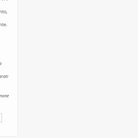
nto,
nte.
a
arati
amone