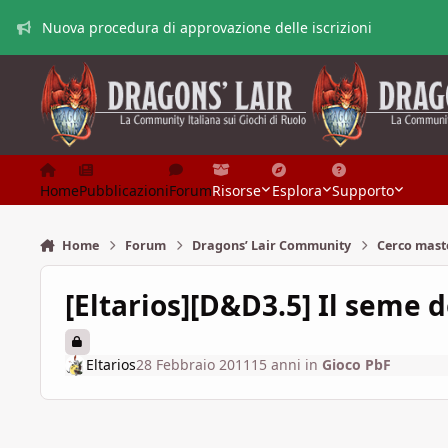
Vai al contenuto
Nuova procedura di approvazione delle iscrizioni
Home
Pubblicazioni
Forum
Risorse
Esplora
Supporto
Home
Forum
Dragons’ Lair Community
Cerco mast
[Eltarios][D&D3.5] Il seme d
Eltarios
28 Febbraio 2011
15 anni
in
Gioco PbF