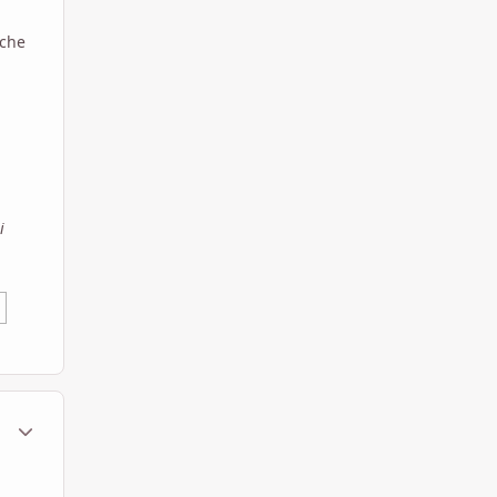
 che
i
ment_568214
Statistiche Autore