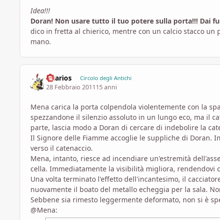
Idea!!!
Doran! Non usare tutto il tuo potere sulla porta!!! Dai f
dico in fretta al chierico, mentre con un calcio stacco un
mano.
Eltarios
Circolo degli Antichi
28 Febbraio 2011
15 anni
Mena carica la porta colpendola violentemente con la spal
spezzandone il silenzio assoluto in un lungo eco, ma il ca
parte, lascia modo a Doran di cercare di indebolire la cat
Il Signore delle Fiamme accoglie le suppliche di Doran. 
verso il catenaccio.
Mena, intanto, riesce ad incendiare un'estremità dell'ass
cella. Immediatamente la visibilità migliora, rendendovi ca
Una volta terminato l'effetto dell'incantesimo, il cacciato
nuovamente il boato del metallo echeggia per la sala. Nono
Sebbene sia rimesto leggermente deformato, non si è sp
@Mena: