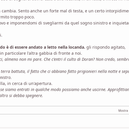
on cambia. Sento anche un forte mal di testa, e un certo intorpidime
rmito troppo poco.
uovo e imponendomi di svegliarmi da quel sogno sinistro e inquieta
i.
rdo è di essere andato a letto nella locanda.
gli rispondo agitato,
n particolare l'altra gabbia di fronte a noi.
ci, almeno non mi pare. Che c'entri il culto di Doran? Non credo, sembr
erra battuta, il fatto che ci abbiano fatto prigionieri nella notte e sep
nistro.
lla, in cerca di un'apertura.
 se siamo entrati in qualche modo possiamo anche uscirne. Approfitti
'altro si debba spegnere.