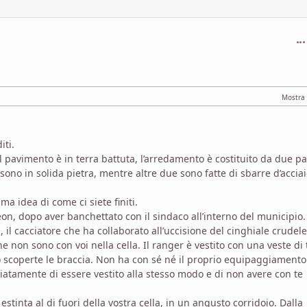
com
iti.
l pavimento è in terra battuta, l’arredamento è costituito da due p
ono in solida pietra, mentre altre due sono fatte di sbarre d’acciai
ma idea di come ci siete finiti.
reon, dopo aver banchettato con il sindaco all’interno del municipio.
, il cacciatore che ha collaborato all’uccisione del cinghiale crudele
e non sono con voi nella cella. Il ranger è vestito con una veste di 
do scoperte le braccia. Non ha con sé né il proprio equipaggiamento
diatamente di essere vestito alla stesso modo e di non avere con te
tinta al di fuori della vostra cella, in un angusto corridoio. Dalla