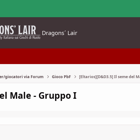
Dragons´ Lair
er/giocatori via Forum
Gioco PbF
[Eltarios][D&D3.5] Il seme del M
el Male - Gruppo I