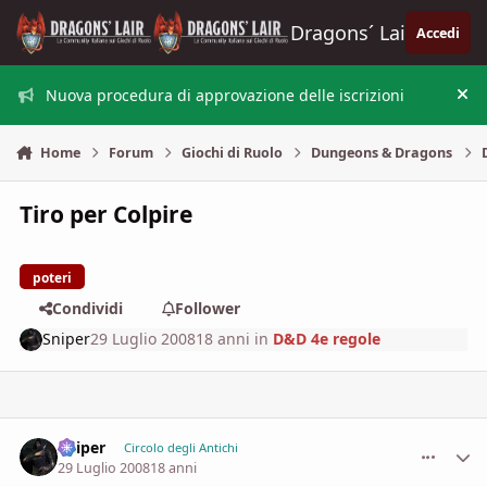
Vai al contenuto
Dragons´ Lair
Accedi
Nuova procedura di approvazione delle iscrizioni
Nas
Home
Forum
Giochi di Ruolo
Dungeons & Dragons
Tiro per Colpire
poteri
Condividi
Follower
Sniper
29 Luglio 2008
18 anni
in
D&D 4e regole
Sniper
comment_
Stati
Circolo degli Antichi
29 Luglio 2008
18 anni