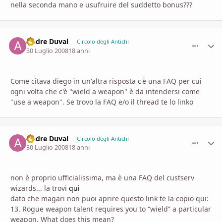
nella seconda mano e usufruire del suddetto bonus???
Andre Duval
comment_
Stati
Circolo degli Antichi
30 Luglio 2008
18 anni
Come citava diego in un'altra risposta c'è una FAQ per cui
ogni volta che c'è "wield a weapon" è da intendersi come
"use a weapon". Se trovo la FAQ e/o il thread te lo linko
Andre Duval
comment_
Stati
Circolo degli Antichi
30 Luglio 2008
18 anni
non è proprio ufficialissima, ma è una FAQ del custserv
wizards... la trovi
qui
dato che magari non puoi aprire questo link te la copio qui:
13. Rogue weapon talent requires you to “wield” a particular
weapon. What does this mean?