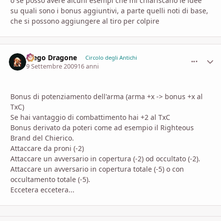
o se posso avere alcuni esempi che mi chiariscano le idee
su quali sono i bonus aggiuntivi, a parte quelli noti di base,
che si possono aggiungere al tiro per colpire
Diego Dragone
comment_
Stati
Circolo degli Antichi
9 Settembre 2009
16 anni
Bonus di potenziamento dell'arma (arma +x -> bonus +x al
TxC)
Se hai vantaggio di combattimento hai +2 al TxC
Bonus derivato da poteri come ad esempio il Righteous
Brand del Chierico.
Attaccare da proni (-2)
Attaccare un avversario in copertura (-2) od occultato (-2).
Attaccare un avversario in copertura totale (-5) o con
occultamento totale (-5).
Eccetera eccetera...