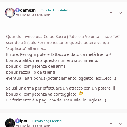
Gilgamesh
comment_
Stati
Circolo degli Antichi
29 Luglio 2008
18 anni
Quando invece usa Colpo Sacro (Potere a Volontà) il suo TxC
scende a 5 (solo For), nonostante questo potere venga
"applicato" all'arma...
Errore. Per ogni potere l'attacco è dato da metà livello +
bonus abilità, ma a questo numero si sommano:
bonus di competenza dell'arma
bonus razziali o da talenti
eventuali altri bonus (potenziamento, oggetto, ecc...ecc...)
Se usi un'arma per effettuare un attacco con un potere, il
bonus di competenza va conteggiato.
Il riferimento è a pag. 274 del Manuale (in inglese...).
Sniper
comment_
Stati
Circolo degli Antichi
29 Luglio 2008
18 anni