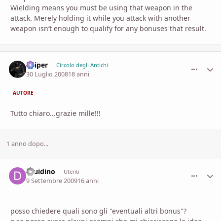
Wielding means you must be using that weapon in the
attack. Merely holding it while you attack with another
weapon isn’t enough to qualify for any bonuses that result.
Sniper
comment_
Stati
Circolo degli Antichi
30 Luglio 2008
18 anni
AUTORE
Tutto chiaro...grazie mille!!!
1 anno dopo...
druidino
comment_
Stati
Utenti
9 Settembre 2009
16 anni
posso chiedere quali sono gli "eventuali altri bonus"?