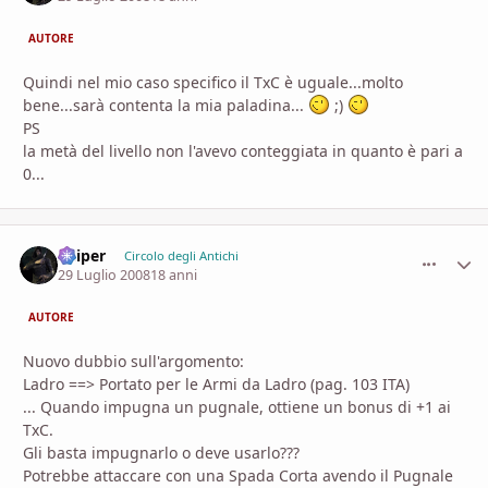
AUTORE
Quindi nel mio caso specifico il TxC è uguale...molto
bene...sarà contenta la mia paladina...
;)
PS
la metà del livello non l'avevo conteggiata in quanto è pari a
0...
Sniper
comment_
Stati
Circolo degli Antichi
29 Luglio 2008
18 anni
AUTORE
Nuovo dubbio sull'argomento:
Ladro ==> Portato per le Armi da Ladro (pag. 103 ITA)
... Quando impugna un pugnale, ottiene un bonus di +1 ai
TxC.
Gli basta impugnarlo o deve usarlo???
Potrebbe attaccare con una Spada Corta avendo il Pugnale