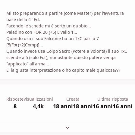
Mi sto preparando a partire (come Master) per l'avventura
base della 4° Ed.
Facendo le schede mi è sorto un dubbio...
Paladino con FOR 20 (+5) Livello 1...
Quando usa il suo Falcione ha un TxC pari a 7
[5(For)+2(Comp)]...
Quando invece usa Colpo Sacro (Potere a Volontà) il suo TxC
scende a 5 (solo For), nonostante questo potere venga
"applicato" all'arma...
E' la giusta interpretazione o ho capito male qualcosa???
Risposte
Visualizzazioni
Creata
Ultima risposta
8
4,4k
18 anni
18 anni
16 anni
16 anni
Espandi panoramica del topic