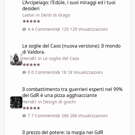
L'Arcipelago: l'Edùle, i suoi miraggi ed i tuoi
desideri
Ladon
in
Denti di drago
4 Commenti
129 Visualizzazioni
Le soglie del Caos (nuova versione): Il mondo di Valdora.
Le soglie del Caos (nuova versione): Il mondo
di Valdora.
Hero81
in
Le soglie del Caos
0 Commenti
18 Visualizzazioni
Il combattimento tra guerrieri esperti nel 99% dei GdR è una pi
Il combattimento tra guerrieri esperti nel 99%
dei GdR è una pizza agghiacciante
Hero81
in
Design di giochi
7 Commenti
266 Visualizzazioni
Il prezzo del potere: la magia nei GdR
Il prezzo del potere: la magia nei GdR