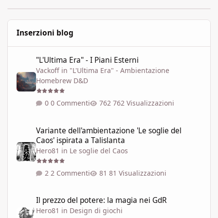
Inserzioni blog
"L'Ultima Era" - I Piani Esterni
"L'Ultima Era" - I Piani Esterni
Vackoff
in
"L'Ultima Era" - Ambientazione
Homebrew D&D
0 Commenti
762 Visualizzazioni
Variante dell'ambientazione 'Le soglie del Caos' ispirata a Talisla
Variante dell'ambientazione 'Le soglie del
Caos' ispirata a Talislanta
Hero81
in
Le soglie del Caos
2 Commenti
81 Visualizzazioni
Il prezzo del potere: la magia nei GdR
Il prezzo del potere: la magia nei GdR
Hero81
in
Design di giochi