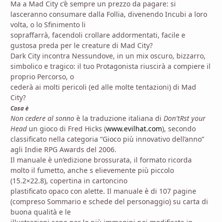
Ma a Mad City c’è sempre un prezzo da pagare: si
lasceranno consumare dalla Follia, divenendo Incubi a loro
volta, o lo Sfinimento li
sopraffarrà, facendoli crollare addormentati, facile e
gustosa preda per le creature di Mad City?
Dark City incontra Nessundove, in un mix oscuro, bizzarro,
simbolico e tragico: il tuo Protagonista riuscirà a compiere il
proprio Percorso, o
cederà ai molti pericoli (ed alle molte tentazioni) di Mad
City?
Cosa è
Non cedere al sonno
è la traduzione italiana di
Don'tRst your
Head
un gioco di Fred Hicks (
www.evilhat.com
), secondo
classificato nella categoria “Gioco più innovativo dell’anno”
agli Indie RPG Awards del 2006.
Il manuale è un’edizione brossurata, il formato ricorda
molto il fumetto, anche s elievemente più piccolo
(15.2×22.8), copertina in cartoncino
plastificato opaco con alette. Il manuale è di 107 pagine
(compreso Sommario e schede del personaggio) su carta di
buona qualità e le