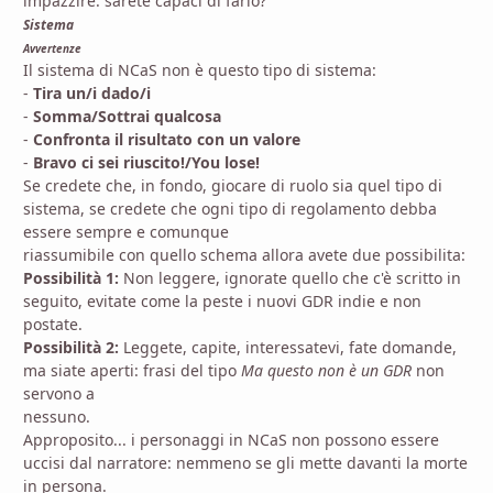
impazzire: sarete capaci di farlo?
Sistema
Avvertenze
Il sistema di NCaS non è questo tipo di sistema:
-
Tira un/i dado/i
-
Somma/Sottrai qualcosa
-
Confronta il risultato con un valore
-
Bravo ci sei riuscito!/You lose!
Se credete che, in fondo, giocare di ruolo sia quel tipo di
sistema, se credete che ogni tipo di regolamento debba
essere sempre e comunque
riassumibile con quello schema allora avete due possibilita:
Possibilità 1:
Non leggere, ignorate quello che c'è scritto in
seguito, evitate come la peste i nuovi GDR indie e non
postate.
Possibilità 2:
Leggete, capite, interessatevi, fate domande,
ma siate aperti: frasi del tipo
Ma questo non è un GDR
non
servono a
nessuno.
Approposito... i personaggi in NCaS non possono essere
uccisi dal narratore: nemmeno se gli mette davanti la morte
in persona.