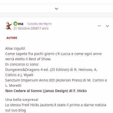
Espandi panoramica del topic
fenna
comment_
Stati
Concilio dei Wyrm
21 Ottobre 2008
17 anni
AUTORE
Aloa ciquiti!
Come sapete fra pochi giorni c'è Lucca e come ogni anno
verrà eletto il Best of Show.
In concorso ci sono:
Dungeons&Dragons 4 ed. (25 Edition) di R. Heinsoo, A.
Collins e J. Wyatt
Sanctum Imperium Anno XIII (Asterion Press) di M. Cortini e
L. Moretti
Non Cedere al Sonno (Janus Design) di F. Hicks
Una bella sorpresa!
Lo stesso Fred Hicks (autore) è stato il primo a darne notizia
sul suo blog