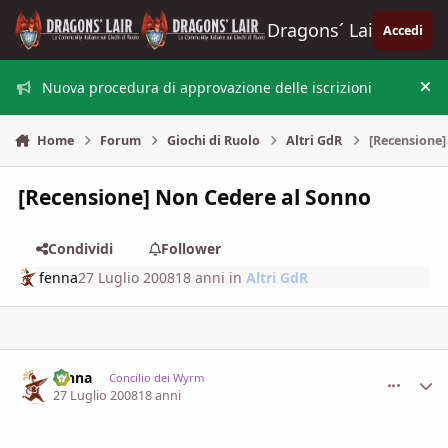
Vai al contenuto
Dragons´ Lair
Accedi
Nuova procedura di approvazione delle iscrizioni
Nas
Home
Forum
Giochi di Ruolo
Altri GdR
[Recensione]
[Recensione] Non Cedere al Sonno
Condividi
Follower
fenna
27 Luglio 2008
18 anni
in
Altri GdR
fenna
comment_
Stati
Concilio dei Wyrm
27 Luglio 2008
18 anni