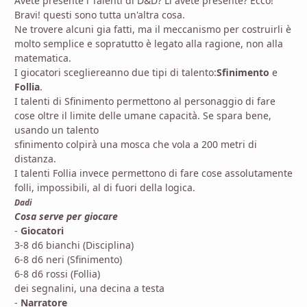
Avete presente i Talenti di D&D? Li avete presente? Ecco!
Bravi! questi sono tutta un'altra cosa.
Ne trovere alcuni gia fatti, ma il meccanismo per costruirli è
molto semplice e sopratutto è legato alla ragione, non alla
matematica.
I giocatori scegliereanno due tipi di talento:
Sfinimento
e
Follia
.
I talenti di Sfinimento permettono al personaggio di fare
cose oltre il limite delle umane capacità. Se spara bene,
usando un talento
sfinimento colpirà una mosca che vola a 200 metri di
distanza.
I talenti Follia invece permettono di fare cose assolutamente
folli, impossibili, al di fuori della logica.
Dadi
Cosa serve per giocare
-
Giocatori
3-8 d6 bianchi (Disciplina)
6-8 d6 neri (Sfinimento)
6-8 d6 rossi (Follia)
dei segnalini, una decina a testa
-
Narratore