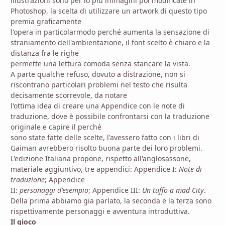
illustrazioni sono per lo più immagini poi modificate in
Photoshop, la scelta di utilizzare un artwork di questo tipo
premia graficamente
l'opera in particolarmodo perché aumenta la sensazione di
straniamento dell'ambientazione, il font scelto è chiaro e la
distanza fra le righe
permette una lettura comoda senza stancare la vista.
A parte qualche refuso, dovuto a distrazione, non si
riscontrano particolari problemi nel testo che risulta
decisamente scorrevole, da notare
l'ottima idea di creare una Appendice con le note di
traduzione, dove è possibile confrontarsi con la traduzione
originale e capire il perché
sono state fatte delle scelte, l'avessero fatto con i libri di
Gaiman avrebbero risolto buona parte dei loro problemi.
L'edizione Italiana propone, rispetto all'anglosassone,
materiale aggiuntivo, tre appendici: Appendice I:
Note di
traduzione
; Appendice
II:
personaggi d'esempio
; Appendice III:
Un tuffo a mad City
.
Della prima abbiamo gia parlato, la seconda e la terza sono
rispettivamente personaggi e avventura introduttiva.
Il gioco