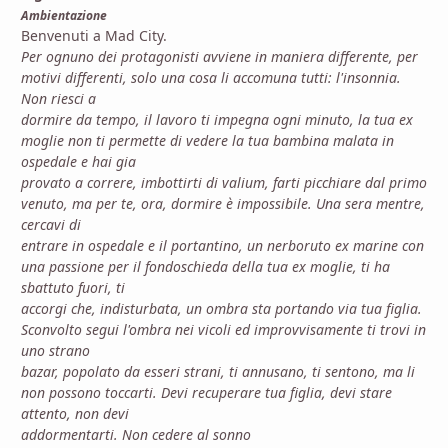
Ambientazione
Benvenuti a Mad City.
Per ognuno dei protagonisti avviene in maniera differente, per
motivi differenti, solo una cosa li accomuna tutti: l'insonnia.
Non riesci a
dormire da tempo, il lavoro ti impegna ogni minuto, la tua ex
moglie non ti permette di vedere la tua bambina malata in
ospedale e hai gia
provato a correre, imbottirti di valium, farti picchiare dal primo
venuto, ma per te, ora, dormire è impossibile. Una sera mentre,
cercavi di
entrare in ospedale e il portantino, un nerboruto ex marine con
una passione per il fondoschieda della tua ex moglie, ti ha
sbattuto fuori, ti
accorgi che, indisturbata, un ombra sta portando via tua figlia.
Sconvolto segui l'ombra nei vicoli ed improvvisamente ti trovi in
uno strano
bazar, popolato da esseri strani, ti annusano, ti sentono, ma li
non possono toccarti. Devi recuperare tua figlia, devi stare
attento, non devi
addormentarti. Non cedere al sonno