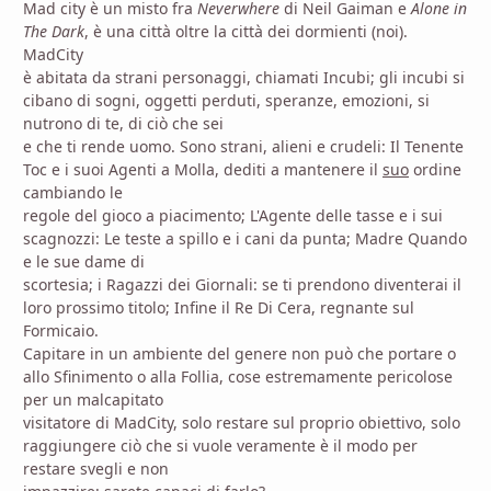
Mad city è un misto fra
Neverwhere
di Neil Gaiman e
Alone in
The Dark
, è una città oltre la città dei dormienti (noi).
MadCity
è abitata da strani personaggi, chiamati Incubi; gli incubi si
cibano di sogni, oggetti perduti, speranze, emozioni, si
nutrono di te, di ciò che sei
e che ti rende uomo. Sono strani, alieni e crudeli: Il Tenente
Toc e i suoi Agenti a Molla, dediti a mantenere il
suo
ordine
cambiando le
regole del gioco a piacimento; L'Agente delle tasse e i sui
scagnozzi: Le teste a spillo e i cani da punta; Madre Quando
e le sue dame di
scortesia; i Ragazzi dei Giornali: se ti prendono diventerai il
loro prossimo titolo; Infine il Re Di Cera, regnante sul
Formicaio.
Capitare in un ambiente del genere non può che portare o
allo Sfinimento o alla Follia, cose estremamente pericolose
per un malcapitato
visitatore di MadCity, solo restare sul proprio obiettivo, solo
raggiungere ciò che si vuole veramente è il modo per
restare svegli e non