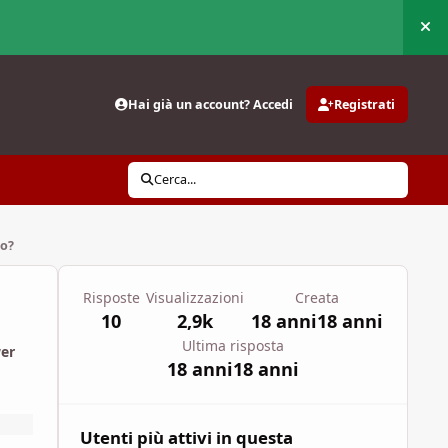
Nas
Hai già un account? Accedi
Registrati
Cerca...
lo?
Risposte
Visualizzazioni
Creata
10
2,9k
18 anni
18 anni
Ultima risposta
wer
18 anni
18 anni
Utenti più attivi in questa