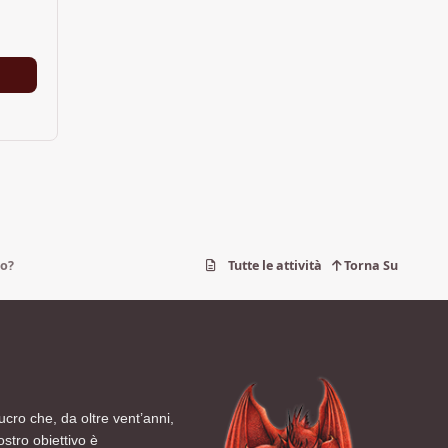
lo?
Tutte le attività
Torna Su
ucro che, da oltre vent’anni,
ostro obiettivo è