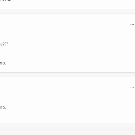
com
e???
 no.
com
 no.