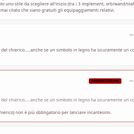
o uno stile da scegliere all'inizio (tra i 3 implement, orb/wand/staff
 mai citato che siano gratuiti gli equipaggiamenti relativi.
com
 del chierico.....anche se un simbolo in legno ha sicuramente un c
com
AMMINISTRATORE
 del chierico.....anche se un simbolo in legno ha sicuramente un c
hierico) non è più obbligatorio per lanciare incantesimi.