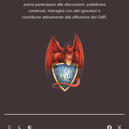
potrai partecipare alle discussioni, pubblicare
contenuti, interagire con altri giocatori e
contribuire attivamente alla diffusione del GdR.
Modalità chiara
Modalità scura
Segui la preferenza del sistema
f
x