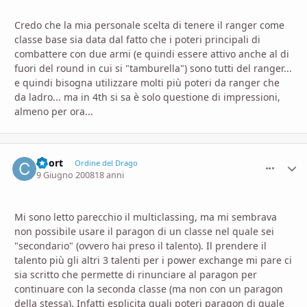
Credo che la mia personale scelta di tenere il ranger come
classe base sia data dal fatto che i poteri principali di
combattere con due armi (e quindi essere attivo anche al di
fuori del round in cui si "tamburella") sono tutti del ranger...
e quindi bisogna utilizzare molti più poteri da ranger che
da ladro... ma in 4th si sa è solo questione di impressioni,
almeno per ora...
Coort
comment_
Stati
Ordine del Drago
9 Giugno 2008
18 anni
Mi sono letto parecchio il multiclassing, ma mi sembrava
non possibile usare il paragon di un classe nel quale sei
"secondario" (ovvero hai preso il talento). Il prendere il
talento più gli altri 3 talenti per i power exchange mi pare ci
sia scritto che permette di rinunciare al paragon per
continuare con la seconda classe (ma non con un paragon
della stessa). Infatti esplicita quali poteri paragon di quale