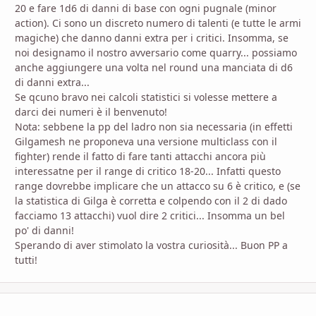
20 e fare 1d6 di danni di base con ogni pugnale (minor
action). Ci sono un discreto numero di talenti (e tutte le armi
magiche) che danno danni extra per i critici. Insomma, se
noi designamo il nostro avversario come quarry... possiamo
anche aggiungere una volta nel round una manciata di d6
di danni extra...
Se qcuno bravo nei calcoli statistici si volesse mettere a
darci dei numeri è il benvenuto!
Nota: sebbene la pp del ladro non sia necessaria (in effetti
Gilgamesh ne proponeva una versione multiclass con il
fighter) rende il fatto di fare tanti attacchi ancora più
interessatne per il range di critico 18-20... Infatti questo
range dovrebbe implicare che un attacco su 6 è critico, e (se
la statistica di Gilga è corretta e colpendo con il 2 di dado
facciamo 13 attacchi) vuol dire 2 critici... Insomma un bel
po' di danni!
Sperando di aver stimolato la vostra curiosità... Buon PP a
tutti!