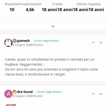
Risposte
Visualizzazioni
Creata
Ultima risposta
10
4,6k
18 anni
18 anni
18 anni
18 anni
Espandi panoramica del topic
Gilgamesh
comment_
Stati
Circolo degli Antichi
9 Giugno 2008
18 anni
Cavolo, quasi in simultanea ho postato il concept per un
bugbear daggermaster...
Da ieri sera mi sono più orientato a scegliere il ladro come
classe base, e multiclassare in ranger.
Andre Duval
comment_
Stati
Circolo degli Antichi
9 Giugno 2008
18 anni
AUTORE