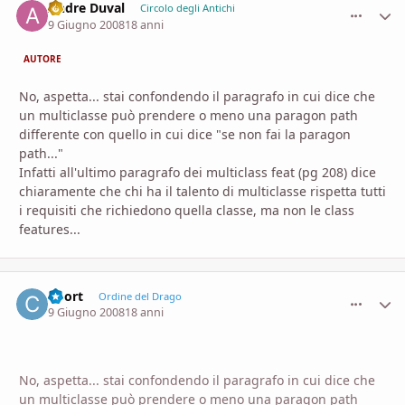
Andre Duval
comment_
Stati
Circolo degli Antichi
9 Giugno 2008
18 anni
AUTORE
No, aspetta... stai confondendo il paragrafo in cui dice che
un multiclasse può prendere o meno una paragon path
differente con quello in cui dice "se non fai la paragon
path..."
Infatti all'ultimo paragrafo dei multiclass feat (pg 208) dice
chiaramente che chi ha il talento di multiclasse rispetta tutti
i requisiti che richiedono quella classe, ma non le class
features...
Coort
comment_
Stati
Ordine del Drago
9 Giugno 2008
18 anni
No, aspetta... stai confondendo il paragrafo in cui dice che
un multiclasse può prendere o meno una paragon path