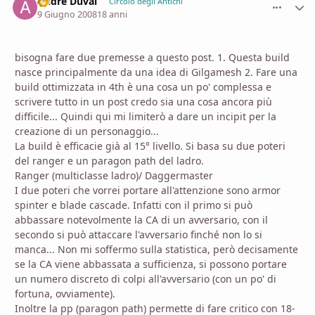
Andre Duval
comment_
Stati
Circolo degli Antichi
9 Giugno 2008
18 anni
bisogna fare due premesse a questo post. 1. Questa build
nasce principalmente da una idea di Gilgamesh 2. Fare una
build ottimizzata in 4th è una cosa un po' complessa e
scrivere tutto in un post credo sia una cosa ancora più
difficile... Quindi qui mi limiterò a dare un incipit per la
creazione di un personaggio...
La build è efficacie già al 15° livello. Si basa su due poteri
del ranger e un paragon path del ladro.
Ranger (multiclasse ladro)/ Daggermaster
I due poteri che vorrei portare all'attenzione sono armor
spinter e blade cascade. Infatti con il primo si può
abbassare notevolmente la CA di un avversario, con il
secondo si può attaccare l'avversario finché non lo si
manca... Non mi soffermo sulla statistica, però decisamente
se la CA viene abbassata a sufficienza, si possono portare
un numero discreto di colpi all'avversario (con un po' di
fortuna, ovviamente).
Inoltre la pp (paragon path) permette di fare critico con 18-