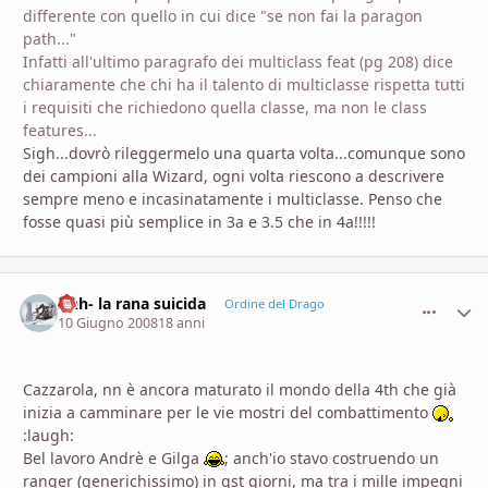
differente con quello in cui dice "se non fai la paragon
path..."
Infatti all'ultimo paragrafo dei multiclass feat (pg 208) dice
chiaramente che chi ha il talento di multiclasse rispetta tutti
i requisiti che richiedono quella classe, ma non le class
features...
Sigh...dovrò rileggermelo una quarta volta...comunque sono
dei campioni alla Wizard, ogni volta riescono a descrivere
sempre meno e incasinatamente i multiclasse. Penso che
fosse quasi più semplice in 3a e 3.5 che in 4a!!!!!
Anh- la rana suicida
comment_
Stati
Ordine del Drago
10 Giugno 2008
18 anni
Cazzarola, nn è ancora maturato il mondo della 4th che già
inizia a camminare per le vie mostri del combattimento
:laugh:
Bel lavoro Andrè e Gilga
; anch'io stavo costruendo un
ranger (generichissimo) in qst giorni, ma tra i mille impegni