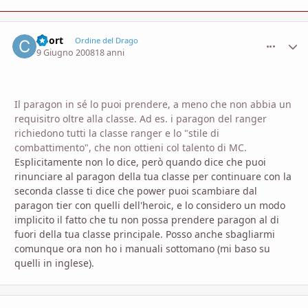
Coort
comment_
Stati
Ordine del Drago
9 Giugno 2008
18 anni
Il paragon in sé lo puoi prendere, a meno che non abbia un
requisitro oltre alla classe. Ad es. i paragon del ranger
richiedono tutti la classe ranger e lo "stile di
combattimento", che non ottieni col talento di MC.
Esplicitamente non lo dice, però quando dice che puoi
rinunciare al paragon della tua classe per continuare con la
seconda classe ti dice che power puoi scambiare dal
paragon tier con quelli dell'heroic, e lo considero un modo
implicito il fatto che tu non possa prendere paragon al di
fuori della tua classe principale. Posso anche sbagliarmi
comunque ora non ho i manuali sottomano (mi baso su
quelli in inglese).