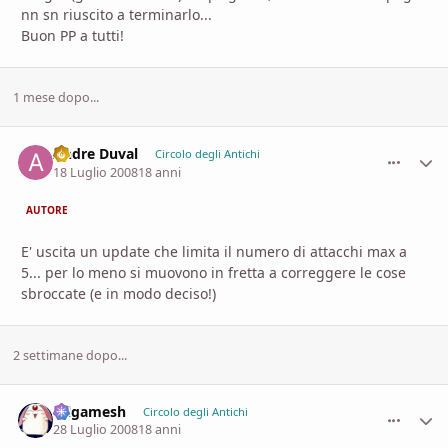
nn sn riuscito a terminarlo...
Buon PP a tutti!
1 mese dopo...
Andre Duval
comment_
Stati
Circolo degli Antichi
18 Luglio 2008
18 anni
AUTORE
E' uscita un update che limita il numero di attacchi max a
5... per lo meno si muovono in fretta a correggere le cose
sbroccate (e in modo deciso!)
2 settimane dopo...
Gilgamesh
comment_
Stati
Circolo degli Antichi
28 Luglio 2008
18 anni