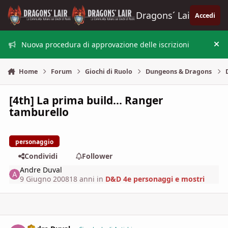
Vai al contenuto
Dragons´ Lair
Accedi
Nuova procedura di approvazione delle iscrizioni
Nas
Home
Forum
Giochi di Ruolo
Dungeons & Dragons
[4th] La prima build... Ranger
tamburello
personaggio
Condividi
Follower
Andre Duval
9 Giugno 2008
18 anni
in
D&D 4e personaggi e mostri