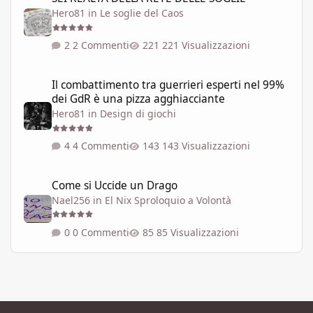
Hero81
in
Le soglie del Caos
2 Commenti
221 Visualizzazioni
Il combattimento tra guerrieri esperti nel 99% dei GdR è una pi
Il combattimento tra guerrieri esperti nel 99%
dei GdR è una pizza agghiacciante
Hero81
in
Design di giochi
4 Commenti
143 Visualizzazioni
Come si Uccide un Drago
Come si Uccide un Drago
Nael256
in
El Nix Sproloquio a Volontà
0 Commenti
85 Visualizzazioni