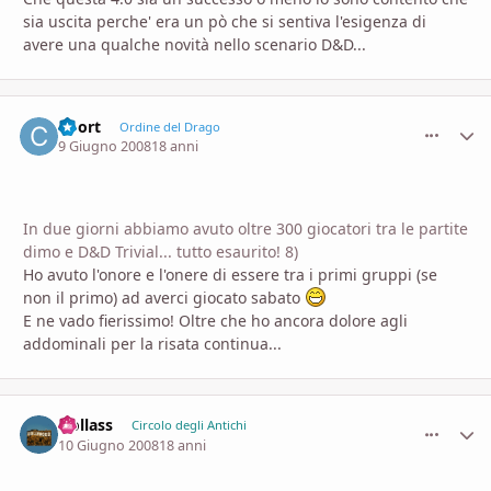
sia uscita perche' era un pò che si sentiva l'esigenza di
avere una qualche novità nello scenario D&D...
Coort
comment_
Stati
Ordine del Drago
9 Giugno 2008
18 anni
In due giorni abbiamo avuto oltre 300 giocatori tra le partite
dimo e D&D Trivial... tutto esaurito! 8)
Ho avuto l'onore e l'onere di essere tra i primi gruppi (se
non il primo) ad averci giocato sabato
E ne vado fierissimo! Oltre che ho ancora dolore agli
addominali per la risata continua...
Uollass
comment_
Stati
Circolo degli Antichi
10 Giugno 2008
18 anni