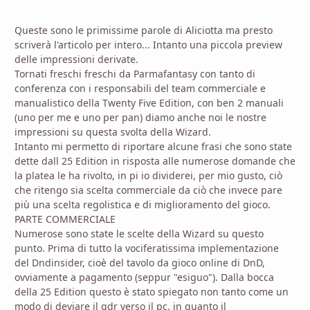
Queste sono le primissime parole di Aliciotta ma presto
scriverà l'articolo per intero... Intanto una piccola preview
delle impressioni derivate.
Tornati freschi freschi da Parmafantasy con tanto di
conferenza con i responsabili del team commerciale e
manualistico della Twenty Five Edition, con ben 2 manuali
(uno per me e uno per pan) diamo anche noi le nostre
impressioni su questa svolta della Wizard.
Intanto mi permetto di riportare alcune frasi che sono state
dette dall 25 Edition in risposta alle numerose domande che
la platea le ha rivolto, in pi io dividerei, per mio gusto, ciò
che ritengo sia scelta commerciale da ciò che invece pare
più una scelta regolistica e di miglioramento del gioco.
PARTE COMMERCIALE
Numerose sono state le scelte della Wizard su questo
punto. Prima di tutto la vociferatissima implementazione
del Dndinsider, cioè del tavolo da gioco online di DnD,
ovviamente a pagamento (seppur "esiguo"). Dalla bocca
della 25 Edition questo è stato spiegato non tanto come un
modo di deviare il gdr verso il pc, in quanto il