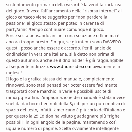
sostentamento primario della wizard è la vendita cartacea
del gioco. Invece l'affiancamento della "risorsa internet" al
gioco cartaceo viene suggerito per "non perdere la
passione" al gioco stesso, per poter, in carenza di
party/amici/tempo continuare comunque il gioco.
Forse si sta pensando anche a una soluzione offline ma è
ancora troppo presto. Fin qui, se gli intenti sono DAVVERO
questi, posso anche essere d'accordo. Per il lancio del
dndinsider in versione italiana, si è detto non prima di
questo autunno, anche se il dndinsider è già raggiungibile
al seguente indirizzo:
www.dndinsider.com
ovviamente in
inglese!
Il logo e la grafica stessa del manuale, completamente
rinnovati, sono stati pensati per poter essere facilmente
trasportati come marchio in varie e possibili uscite di
mmorpg e affini. L'impaginazione dei manuali è stata invece
snellita dai bordi ben noti della 3¡ ed. per un puro motivo di
spazio del testo, infatti l'americano è più corto dell'italiano e
per questo la 25 Edition ha voluto guadagnare più "righe
possibili" in ogni angolo della pagina, mantenendo così
uguale numero di pagine. Scelta ovviamente intelligente