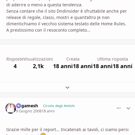
di aderire o meno a questa tendenza.
Senza contare che il sito Dndinsider è sfruttabile anche per
release di regole, classi, mostri e quant’altro (e non
dimentichiamo il vecchio sistema testato delle Home Rules.
A prestissimo con il resoconto completo...
Risposte
Visualizzazioni
Creata
Ultima risposta
4
2,1k
18 anni
18 anni
18 anni
18 anni
Espandi panoramica del topic
Gilgamesh
comment_
Stati
Circolo degli Antichi
9 Giugno 2008
18 anni
Grazie mille per il report... Incatenati ai tavoli, ci siamo persi