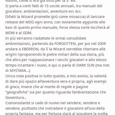
volumi, come si era già visto per la 3° ed.
Si parla a conti fatti di 15 uscite annuali, tra manuali del
giocatore, ambientazioni, avventure ecc ecc.
Difatti la Wizard promette (più come minaccia) di lanciare
release del MDG ogni anno, con ovviamente aggiunte alle
basi di questo primo manuale, forse stessa sorte toccherà al
MDM e al GDM.
In più verranno riadattate le ormai consolidate
ambientazioni, partendo da FORGOTTEN, per poi nel 2009
andare a EBERRON, da lì la Wizard vorrebbe ritornare alle
origini riproponendo le pietre miliari della sua storia, più
che altro per riappassionare i vecchi giocatori e allo stesso
tempo incantare i nuovi, e qui si parla di DARK SUN (ma non
di MYSTARA…).
Unica nota positiva in tutto questo, a mio avviso, la volontà
di dare più spazio all’avventura vera e propria, agli esempi
di gioco, invece che al monte di regole e pagine
“geografiche” sia per quanto riguarda l’ambientazione che
l’avventura…
Ciononostante si cade di nuovo nel vendere, vendere e
vendere, piuttosto che instradare il giocatore all’uso della
propria fantasia, ma per fortuna starà al giocatore la scelta