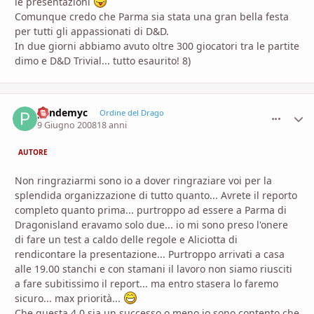
le presentazioni
Comunque credo che Parma sia stata una gran bella festa
per tutti gli appassionati di D&D.
In due giorni abbiamo avuto oltre 300 giocatori tra le partite
dimo e D&D Trivial... tutto esaurito! 8)
pandemyc
comment_
Stati
Ordine del Drago
9 Giugno 2008
18 anni
AUTORE
Non ringraziarmi sono io a dover ringraziare voi per la
splendida organizzazione di tutto quanto... Avrete il reporto
completo quanto prima... purtroppo ad essere a Parma di
Dragonisland eravamo solo due... io mi sono preso l'onere
di fare un test a caldo delle regole e Aliciotta di
rendicontare la presentazione... Purtroppo arrivati a casa
alle 19.00 stanchi e con stamani il lavoro non siamo riusciti
a fare subitissimo il report... ma entro stasera lo faremo
sicuro... max priorità...
Che questa 4.0 sia un successo o meno io sono contento che