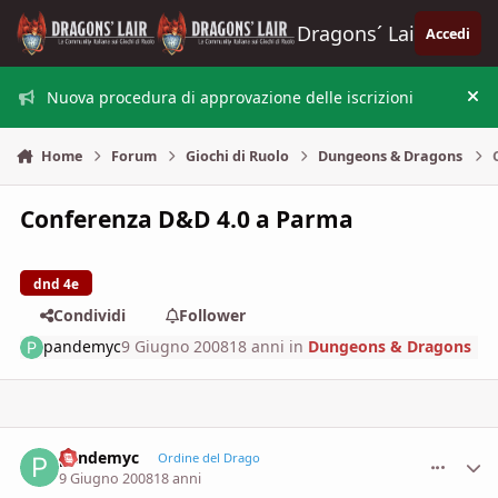
Vai al contenuto
Dragons´ Lair
Accedi
Nuova procedura di approvazione delle iscrizioni
Nas
Home
Forum
Giochi di Ruolo
Dungeons & Dragons
Conferenza D&D 4.0 a Parma
dnd 4e
Condividi
Follower
pandemyc
9 Giugno 2008
18 anni
in
Dungeons & Dragons
pandemyc
comment_
Stati
Ordine del Drago
9 Giugno 2008
18 anni