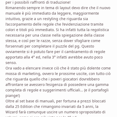
per i possibili raffronti di traduzione!
Rimanendo sempre in tema di layout devo dire che il nuovo
manuale è più immediato da leggere, maggiormente
intuitivo, grazie a un restyling che riguarda sia
l’accorpamento delle regole che l’evidenziazione tramite
colori e titoli più immediato. Si ha infatti tutta la regolistica
necessaria per una classe nella spiegazione della classe
stessa, e così per le razze, senza dover sfogliare come
forsennati per completare il puzzle del pg. Questo
ovviamente si è potuto fare per il cambiamento di regole
apportato alla 4° ed, nella 3° infatti avrebbe avuto poco
senso.
Ora vado a elencare invece ciò che è stato più dolente come
mossa di marketing, ovvero le prossime uscite, con tutto ciò
che riguarda quello che i poveri giocatori dovrebbero
affrontare se avessero l’esigenza di possedere una gamma
completa di regole e suggerimenti ufficiali… (e il portafogli
piange!)
Oltre al set base di manuali, per fortuna a prezzi bloccati
dalla 25 Edition che rimangono invariati da 5 anni, la
Wizard farà comunque uscire un numero spropositato di