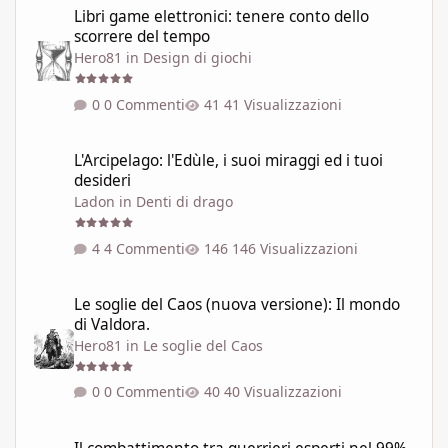
Libri game elettronici: tenere conto dello
scorrere del tempo
Hero81
in
Design di giochi
0 Commenti
41 Visualizzazioni
L'Arcipelago: l'Edùle, i suoi miraggi ed i tuoi desideri
L'Arcipelago: l'Edùle, i suoi miraggi ed i tuoi
desideri
Ladon
in
Denti di drago
4 Commenti
146 Visualizzazioni
Le soglie del Caos (nuova versione): Il mondo di Valdora.
Le soglie del Caos (nuova versione): Il mondo
di Valdora.
Hero81
in
Le soglie del Caos
0 Commenti
40 Visualizzazioni
Il combattimento tra guerrieri esperti nel 99% dei GdR è una pi