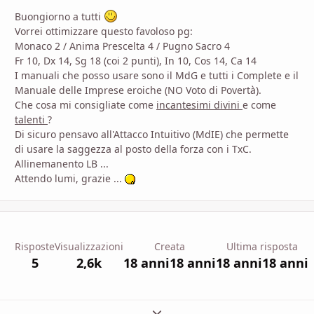
Buongiorno a tutti
Vorrei ottimizzare questo favoloso pg:
Monaco 2 / Anima Prescelta 4 / Pugno Sacro 4
Fr 10, Dx 14, Sg 18 (coi 2 punti), In 10, Cos 14, Ca 14
I manuali che posso usare sono il MdG e tutti i Complete e il
Manuale delle Imprese eroiche (NO Voto di Povertà).
Che cosa mi consigliate come
incantesimi divini
e come
talenti
?
Di sicuro pensavo all'Attacco Intuitivo (MdIE) che permette
di usare la saggezza al posto della forza con i TxC.
Allinemanento LB ...
Attendo lumi, grazie ...
Risposte
Visualizzazioni
Creata
Ultima risposta
5
2,6k
18 anni
18 anni
18 anni
18 anni
Espandi panoramica del topic