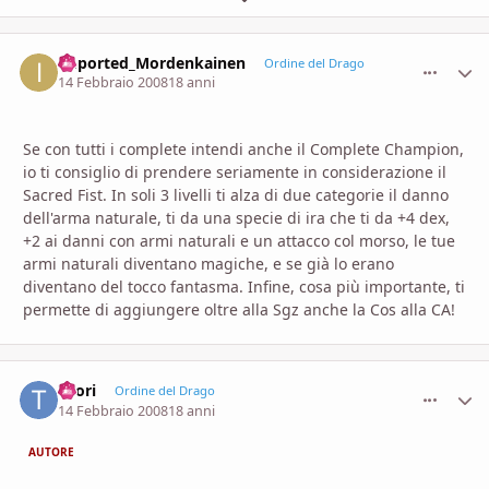
imported_Mordenkainen
comment_
Stati
Ordine del Drago
14 Febbraio 2008
18 anni
Se con tutti i complete intendi anche il Complete Champion,
io ti consiglio di prendere seriamente in considerazione il
Sacred Fist. In soli 3 livelli ti alza di due categorie il danno
dell'arma naturale, ti da una specie di ira che ti da +4 dex,
+2 ai danni con armi naturali e un attacco col morso, le tue
armi naturali diventano magiche, e se già lo erano
diventano del tocco fantasma. Infine, cosa più importante, ti
permette di aggiungere oltre alla Sgz anche la Cos alla CA!
Toori
comment_
Stati
Ordine del Drago
14 Febbraio 2008
18 anni
AUTORE