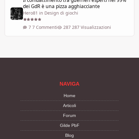
Il combattimento tra guerrieri esperti nel 99%
dei GdR è una pizza agghiacciante
Hero81
in
Design di giochi
7 Commenti
287 Visualizzazioni
NAVIGA
Home
Articoli
Forum
Gilde PbF
Blog