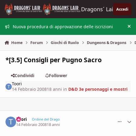
Vai al contenuto
Dragons´ Lair
Accedi
Nuova procedura di approvazione delle iscrizioni
Nas
Home
Forum
Giochi di Ruolo
Dungeons & Dragons
*[3.5] Consigli per Pugno Sacro
Condividi
Follower
Toori
14 Febbraio 2008
18 anni
in
D&D 3e personaggi e mostri
Toori
comment_
Stati
Ordine del Drago
14 Febbraio 2008
18 anni