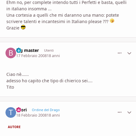
Ehm no, per complete intendo tutti i Perfetti e basta, quelli
in italiano insomma ...
Una cortesia a quelli che mi daranno una mano: potete
scrivere talenti e incantesimi in Italiano please ???
Grazie
big master
comment_
Stati
Utenti
17 Febbraio 2008
18 anni
Ciao nè......
adesso ho capito che tipo di chierico sei....
Tito
Toori
comment_
Stati
Ordine del Drago
18 Febbraio 2008
18 anni
AUTORE