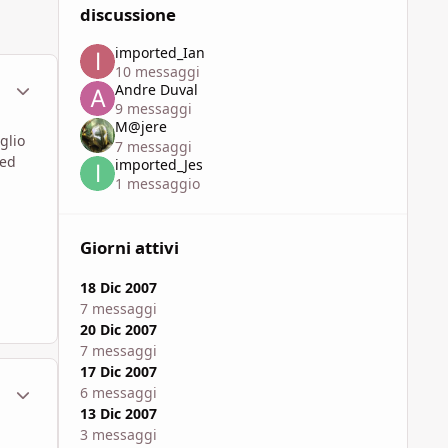
discussione
imported_Ian
10 messaggi
ment_448811
Statistiche Autore
Andre Duval
9 messaggi
M@jere
glio
7 messaggi
ded
imported_Jes
1 messaggio
Giorni attivi
18 Dic 2007
7 messaggi
20 Dic 2007
7 messaggi
17 Dic 2007
ment_448812
Statistiche Autore
6 messaggi
13 Dic 2007
3 messaggi