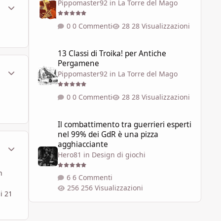
Pippomaster92
in
La Torre del Mago
ment_448857
Statistiche Autore
0 Commenti
28 Visualizzazioni
13 Classi di Troika! per Antiche Pergamene
13 Classi di Troika! per Antiche
Pergamene
ment_448858
Statistiche Autore
Pippomaster92
in
La Torre del Mago
0 Commenti
28 Visualizzazioni
Il combattimento tra guerrieri esperti nel 99% dei GdR è 
Il combattimento tra guerrieri esperti
nel 99% dei GdR è una pizza
agghiacciante
ment_448869
Statistiche Autore
Hero81
in
Design di giochi
n
6 Commenti
256 Visualizzazioni
i 21