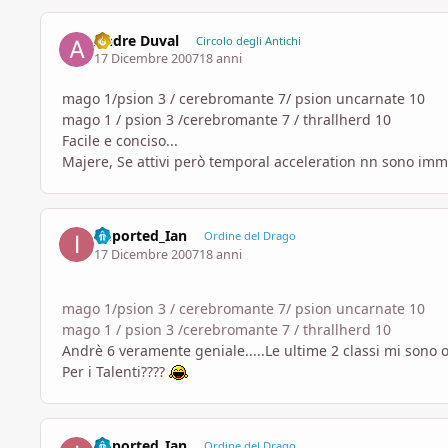
Andre Duval
Circolo degli Antichi
17 Dicembre 2007
18 anni
mago 1/psion 3 / cerebromante 7/ psion uncarnate 10
mago 1 / psion 3 /cerebromante 7 / thrallherd 10
Facile e conciso...
Majere, Se attivi però temporal acceleration nn sono immu
imported_Ian
Ordine del Drago
17 Dicembre 2007
18 anni
mago 1/psion 3 / cerebromante 7/ psion uncarnate 10
mago 1 / psion 3 /cerebromante 7 / thrallherd 10
Andrè 6 veramente geniale.....Le ultime 2 classi mi sono o
Per i Talenti????
imported_Ian
Ordine del Drago