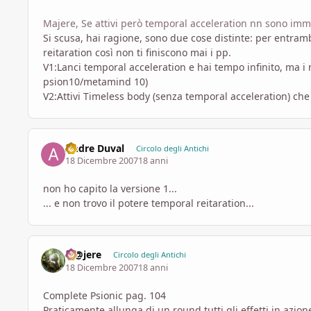
Majere, Se attivi però temporal acceleration nn sono immu
Si scusa, hai ragione, sono due cose distinte: per entram
reitaration così non ti finiscono mai i pp.
V1:Lanci temporal acceleration e hai tempo infinito, ma i 
psion10/metamind 10)
V2:Attivi Timeless body (senza temporal acceleration) che 
Andre Duval
Circolo degli Antichi
18 Dicembre 2007
18 anni
non ho capito la versione 1...
... e non trovo il potere temporal reitaration...
M@jere
Circolo degli Antichi
18 Dicembre 2007
18 anni
Complete Psionic pag. 104
Praticamente allunga di un round tutti gli effetti in azione