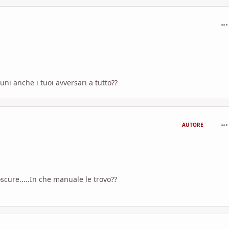
com
ni anche i tuoi avversari a tutto??
com
AUTORE
scure.....In che manuale le trovo??
com