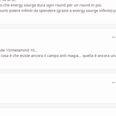
visto che energy sourge dura ogni round per un round in più.
unti potere infiniti da spendere (grazie a energy sourge infinito) 
com
ade 15/metamind 10...
 cosa è che esiste ancora il campo anti magia... quella è ancora un
com
com