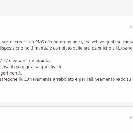
com
e, vorrei creare un PNG con poteri psionici, ma volevo qualche consi
isposizione ho Il manuale completo delle arti psioniche e l'Expan
3,16,16 veramente buoni....
vanti si aggira su quei livelli...
gerimenti....
 stregone liv 20 veramente arrabbiato e per l'allineamento vado sul
com