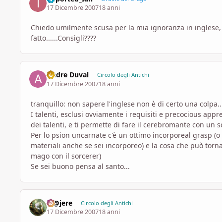
17 Dicembre 2007
18 anni
Chiedo umilmente scusa per la mia ignoranza in inglese, ma 
fatto......Consigli????
Andre Duval
Circolo degli Antichi
17 Dicembre 2007
18 anni
tranquillo: non sapere l'inglese non è di certo una colpa..
I talenti, esclusi ovviamente i requisiti e precocious app
dei talenti, e ti permette di fare il cerebromante con un so
Per lo psion uncarnate c'è un ottimo incorporeal grasp (o 
materiali anche se sei incorporeo) e la cosa che può torna
mago con il sorcerer)
Se sei buono pensa al santo...
M@jere
Circolo degli Antichi
17 Dicembre 2007
18 anni