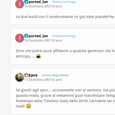
imported_Ian
Ordine del Drago
16 Dicembre 2007
18 anni
Le due build con il cerebromante sn già state postate?Ho p
imported_Ian
Ordine del Drago
16 Dicembre 2007
18 anni
Direi che potrei pure affidarmi a qualche generoso che ha v
anticipo.....
M@jere
Circolo degli Antichi
17 Dicembre 2007
18 anni
Se giochi agli epici... sicuramente non al ventuno, ma p
questo modo, grazie al metamind puoi manifestare Tempora
frattempo attivi Timeless body dello Zerth Cernobite sei 
livelli