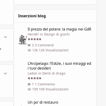
Inserzioni blog
Il prezzo del potere: la magia nei GdR
Il prezzo del potere: la magia nei GdR
Hero81
in
Design di giochi
ment_448814
Statistiche Autore
3 Commenti
a
126 Visualizzazioni
L'Arcipelago: l'Edùle, i suoi miraggi ed i tuoi desideri
L'Arcipelago: l'Edùle, i suoi miraggi ed
i tuoi desideri
ment_448817
Statistiche Autore
Ladon
in
Denti di drago
1 Commento
109 Visualizzazioni
Un po' di restauro
Un po' di restauro