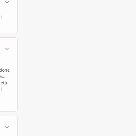
i
ment_448881
Statistiche Autore
zione
...
etti
l
ment_448884
Statistiche Autore