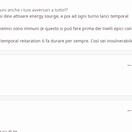
ni anche i tuoi avversari a tutto??
bi devi attivare energy sourge, e poi ad ogni turno lanci temporal
nemici sono immuni (e questo si può fare prima dei livelli epici con
temporal reitaration ti fa durare per sempre. Così sei invulnerabile
com
com
 su di te.