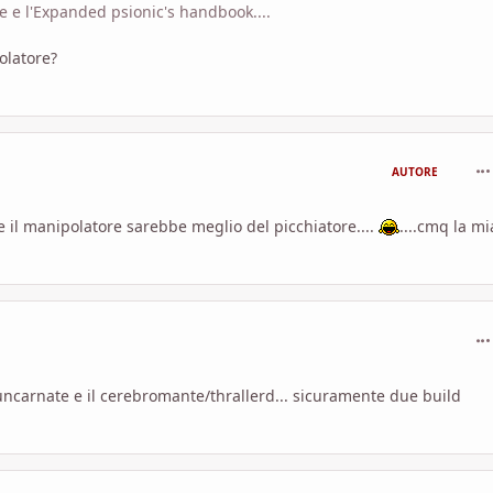
e e l'Expanded psionic's handbook....
olatore?
com
AUTORE
 il manipolatore sarebbe meglio del picchiatore....
....cmq la mi
com
ncarnate e il cerebromante/thrallerd... sicuramente due build