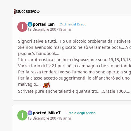
ULTIMA PAGINA
1
2
SUCCESSIVO
imported_Ian
Ordine del Drago
13 Dicembre 2007
18 anni
Signori salve a tutti...Ho un piccolo problema da risolver
xkè non avendolo mai giocato ne sò veramente poca....A d
psionic's handbook....
I tiri caratteristica che ho a disposizione sono:15,13,15,1
Vorrei farlo di liv 21 perchè la campagna che sto portando a
Per la razza tenderei verso l'umano ma sono aperto a sug
Per la classe accetto suggerimenti, lo affiancherò ad uno
malvagio....
Scrivete pure anche talenti e quant'altro.....Grazie 1000....
imported_MikeT
Circolo degli Antichi
13 Dicembre 2007
18 anni