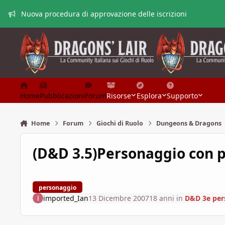
Vai al contenuto
Nuova procedura di approvazione delle iscrizioni
Home
Pubblicazioni
Forum
Risorse
Esplora
Supporto
Home
Forum
Giochi di Ruolo
Dungeons & Dragons
(D&D 3.5)Personaggio con p
personaggio
imported_Ian
13 Dicembre 2007
18 anni
in
D&D 3e per