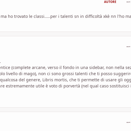
AUTORE
ho trovato le classi.....per i talenti sn in difficoltà xkè nn l'ho ma
com
.
rentice (complete arcane, verso il fondo in una sidebar, non nella se
lo livello di mago), non ci sono grossi talenti che ti posso suggerire
qualcosa del genere, Libris mortis, che ti permette di usare gli ogg
re estremamente utile è voto di porvertà (nel qual caso sostituisci i
com