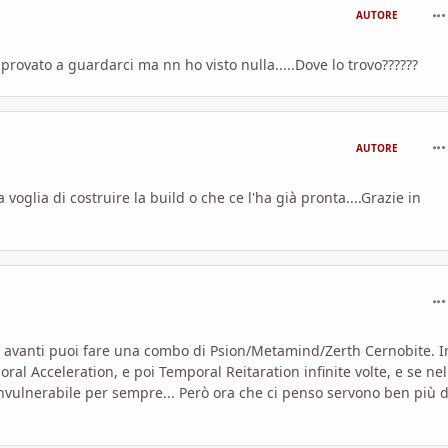
com
AUTORE
rovato a guardarci ma nn ho visto nulla.....Dove lo trovo??????
com
AUTORE
oglia di costruire la build o che ce l'ha già pronta....Grazie in
com
iù avanti puoi fare una combo di Psion/Metamind/Zerth Cernobite. I
l Acceleration, e poi Temporal Reitaration infinite volte, e se nel
invulnerabile per sempre... Però ora che ci penso servono ben più d