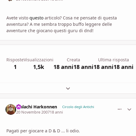
Avete visto
questo
articolo? Cosa ne pensate di questa
avventura? A me sembra troppo buffo leggere delle
avventure che giocano questi guru di dnd!
Risposte
Visualizzazioni
Creata
Ultima risposta
1
1,5k
18 anni
18 anni
18 anni
18 anni
Espandi panoramica del topic
Malachi Harkonnen
comment_
Stati
Circolo degli Antichi
20 Novembre 2007
18 anni
Pagati per giocare a D & D ... li odio.