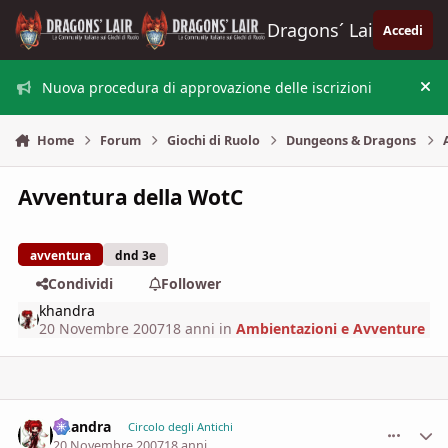
Vai al contenuto
Dragons´ Lair
Accedi
Nuova procedura di approvazione delle iscrizioni
Nas
Home
Forum
Giochi di Ruolo
Dungeons & Dragons
Avventura della WotC
avventura
dnd 3e
Condividi
Follower
khandra
20 Novembre 2007
18 anni
in
Ambientazioni e Avventure
khandra
comment_
Stati
Circolo degli Antichi
20 Novembre 2007
18 anni