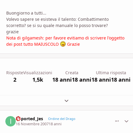
Buongiorno a tutti...
Volevo sapere se esisteva il talento: Combattimento
scorretto? se si su quale manuale lo posso trovare?
grazie
Nota di gilgamesh: per favore evitiamo di scrivere l'oggetto
dei post tutto MAIUSCOLO
Grazie
Risposte
Visualizzazioni
Creata
Ultima risposta
2
1,5k
18 anni
18 anni
18 anni
18 anni
Espandi panoramica del topic
imported_Jes
comment_
Stati
Ordine del Drago
16 Novembre 2007
18 anni