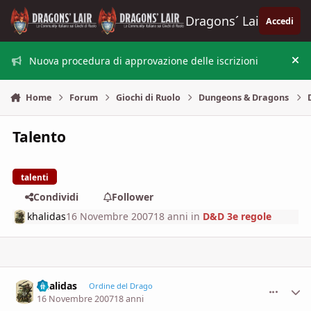
Vai al contenuto
Dragons´ Lair
Accedi
Nuova procedura di approvazione delle iscrizioni
Nas
Home
Forum
Giochi di Ruolo
Dungeons & Dragons
Talento
talenti
Condividi
Follower
khalidas
16 Novembre 2007
18 anni
in
D&D 3e regole
khalidas
comment_
Stati
Ordine del Drago
16 Novembre 2007
18 anni