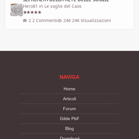
Hero81
in
Le soglie del Caos
2 Commenti
246 Visualizzazioni
NAVIGA
Home
Articoli
Forum
Gilde PbF
Blog
Download