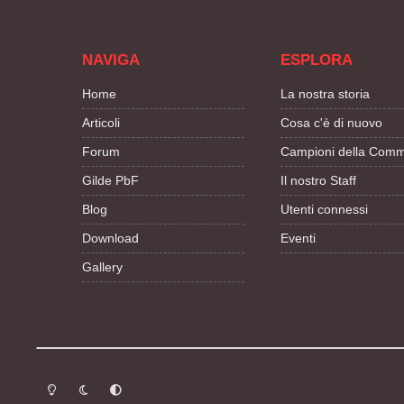
NAVIGA
ESPLORA
Home
La nostra storia
Articoli
Cosa c'è di nuovo
Forum
Campioni della Comm
Gilde PbF
Il nostro Staff
Blog
Utenti connessi
Download
Eventi
Gallery
Modalità chiara
Modalità scura
Segui la preferenza del sistema