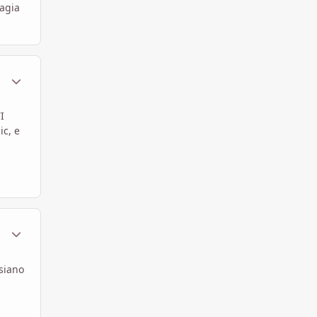
magia
ment_448226
Statistiche Autore
I
ic, e
ment_448262
Statistiche Autore
 siano