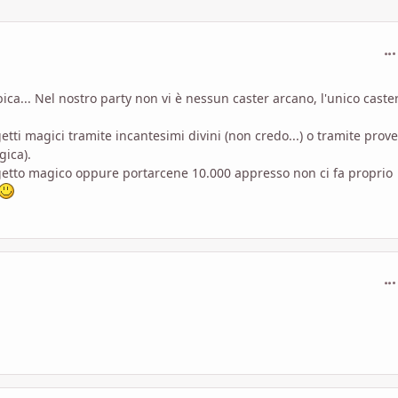
com
ca... Nel nostro party non vi è nessun caster arcano, l'unico caste
tti magici tramite incantesimi divini (non credo...) o tramite prove
gica).
ggetto magico oppure portarcene 10.000 appresso non ci fa proprio
com