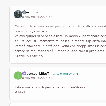
Ares
Utenti
8 Novembre 2007
18 anni
Ciao a tutti, volevo porvi questa domanda piuttosto noobbi
ora sono io, chierico.
Volevo quindi sapere se esiste un modo x identificare ogge
abilità (così sul momento mi passa in mente sapienza ma
Perchè ritornare in città ogni volta che droppiamo un o
comodissimo, magari c'è il modo di aggirare il problema
Grazie in anticipo
imported_MikeT
Circolo degli Antichi
8 Novembre 2007
18 anni
Fatevi uno stock di pergamene di
identificare
.
-MikeT