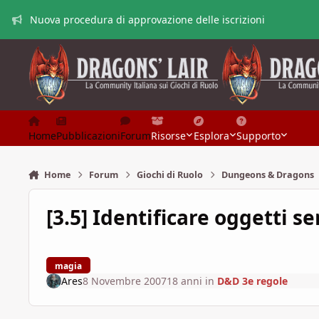
Vai al contenuto
Nuova procedura di approvazione delle iscrizioni
Home
Pubblicazioni
Forum
Risorse
Esplora
Supporto
Home
Forum
Giochi di Ruolo
Dungeons & Dragons
[3.5] Identificare oggetti se
magia
Ares
8 Novembre 2007
18 anni
in
D&D 3e regole