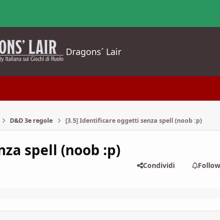
Dragons´ Lair
D&D 3e regole
[3.5] Identificare oggetti senza spell (noob :p)
nza spell (noob :p)
Condividi
Follo