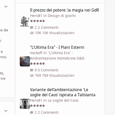
ment_448218
Statistiche Autore
Il prezzo del potere: la magia nei GdR
Il prezzo del potere: la magia nei GdR
Hero81
in
Design di giochi
2 Commenti
la da
106 Visualizzazioni
i
"L'Ultima Era" - I Piani Esterni
"L'Ultima Era" - I Piani Esterni
 e
Vackoff
in
"L'Ultima Era" -
anno.
Ambientazione Homebrew D&D
0 Commenti
to,
769 Visualizzazioni
rire
Variante dell'ambientazione 'Le soglie del Caos' ispirata a 
Variante dell'ambientazione 'Le
soglie del Caos' ispirata a Talislanta
Hero81
in
Le soglie del Caos
ment_448219
Statistiche Autore
2 Commenti