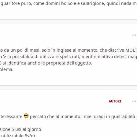
or guaritore puro, come domini ho Sole e Guarigione, quindi nada 
com
 da un po' di mesi, solo in inglese al momento, che discrive MOLT
c'è la possibilità di utilizzare spellcraft, mentre è attivo detect mag
 si identifica anche le proprietà dell'oggetto.
oblema.
com
AUTORE
interessante
peccato che al momento i miei gradi in quell'abilità
zione 5 usi al giorno
tilizzabile 5v/g)