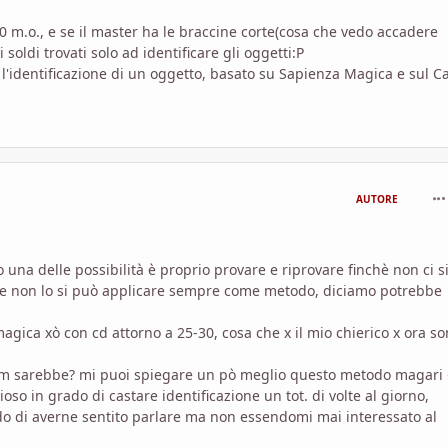
00 m.o., e se il master ha le braccine corte(cosa che vedo accadere
soldi trovati solo ad identificare gli oggetti:P
'identificazione di un oggetto, basato su Sapienza Magica e sul C
com
AUTORE
 una delle possibilità è proprio provare e riprovare finchè non ci s
te non lo si può applicare sempre come metodo, diciamo potrebbe
gica xò con cd attorno a 25-30, cosa che x il mio chierico x ora s
ium sarebbe? mi puoi spiegare un pò meglio questo metodo magari 
so in grado di castare identificazione un tot. di volte al giorno,
o di averne sentito parlare ma non essendomi mai interessato al