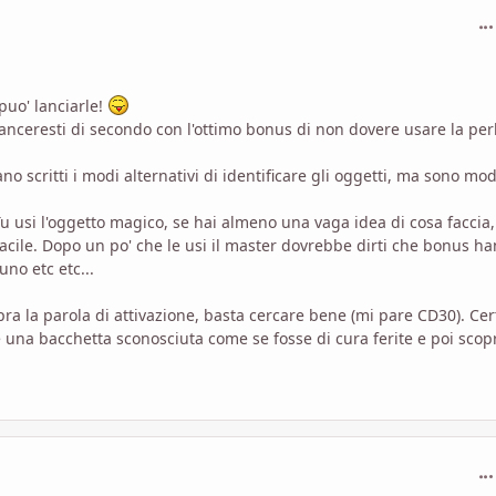
com
puo' lanciarle!
lanceresti di secondo con l'ottimo bonus di non dovere usare la per
o scritti i modi alternativi di identificare gli oggetti, ma sono mod
. Tu usi l'oggetto magico, se hai almeno una vaga idea di cosa faccia,
facile. Dopo un po' che le usi il master dovrebbe dirti che bonus h
no etc etc...
sopra la parola di attivazione, basta cercare bene (mi pare CD30). Cer
una bacchetta sconosciuta come se fosse di cura ferite e poi scop
com