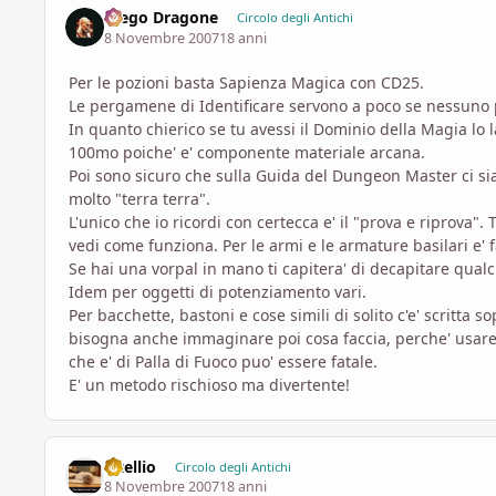
Diego Dragone
Circolo degli Antichi
8 Novembre 2007
18 anni
Per le pozioni basta Sapienza Magica con CD25.
Le pergamene di Identificare servono a poco se nessuno 
In quanto chierico se tu avessi il Dominio della Magia lo 
100mo poiche' e' componente materiale arcana.
Poi sono sicuro che sulla Guida del Dungeon Master ci sian
molto "terra terra".
L'unico che io ricordi con certecca e' il "prova e riprova"
vedi come funziona. Per le armi e le armature basilari e' 
Se hai una vorpal in mano ti capitera' di decapitare qualcu
Idem per oggetti di potenziamento vari.
Per bacchette, bastoni e cose simili di solito c'e' scritta 
bisogna anche immaginare poi cosa faccia, perche' usare 
che e' di Palla di Fuoco puo' essere fatale.
E' un metodo rischioso ma divertente!
vitellio
Circolo degli Antichi
8 Novembre 2007
18 anni