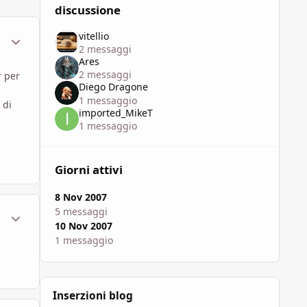
discussione
vitellio
ment_448211
Statistiche Autore
2 messaggi
Ares
2 messaggi
r per
Diego Dragone
1 messaggio
 di
imported_MikeT
1 messaggio
Giorni attivi
8 Nov 2007
5 messaggi
ment_448213
Statistiche Autore
10 Nov 2007
1 messaggio
Inserzioni blog