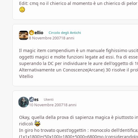
Edit: cmq no il chierico al momento è un chierico di pel
vitellio
Circolo degli Antichi
8 Novembre 2007
18 anni
Il magic item compendium è un manuale fighissimo uscito
oggetti magici e molte funzioni legate ad essi. fra di esse 
superando la DC per individuare le aure dell'oggetto di 10
Alternativamente un Conoscenze(Arcane) 30 risolve il pr
Vitellio
Ares
Utenti
10 Novembre 2007
18 anni
Okay, quella della prova di sapienza magica è piuttosto 
ridicoli
In giro ho trovato quest'oggettin : monocolo dell'dentifica
(1x1x1800)+(50x100)=1800+5000=6800mo (considerandolo u