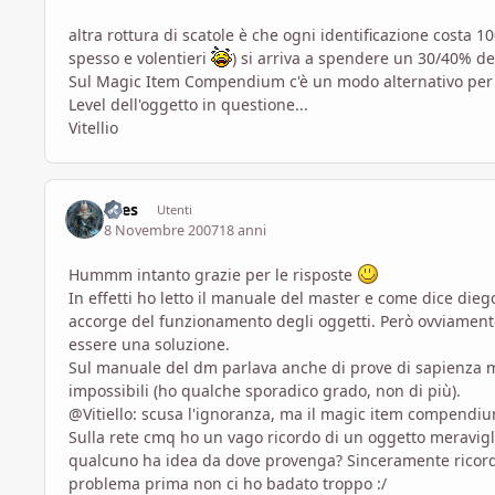
altra rottura di scatole è che ogni identificazione costa 1
spesso e volentieri
) si arriva a spendere un 30/40% dei 
Sul Magic Item Compendium c'è un modo alternativo per l
Level dell'oggetto in questione...
Vitellio
Ares
Utenti
8 Novembre 2007
18 anni
Hummm intanto grazie per le risposte
In effetti ho letto il manuale del master e come dice diego
accorge del funzionamento degli oggetti. Però ovviamen
essere una soluzione.
Sul manuale del dm parlava anche di prove di sapienza ma
impossibili (ho qualche sporadico grado, non di più).
@Vitiello: scusa l'ignoranza, ma il magic item compend
Sulla rete cmq ho un vago ricordo di un oggetto meraviglio
qualcuno ha idea da dove provenga? Sinceramente ricord
problema prima non ci ho badato troppo :/