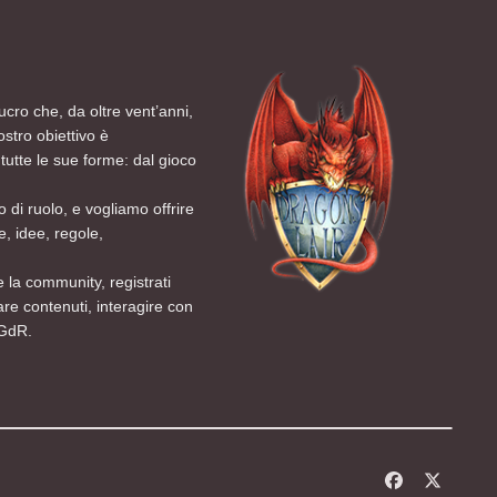
ucro che, da oltre vent’anni,
ostro obiettivo è
tutte le sue forme: dal gioco
 di ruolo, e vogliamo offrire
, idee, regole,
 la community, registrati
are contenuti, interagire con
 GdR.
f
x