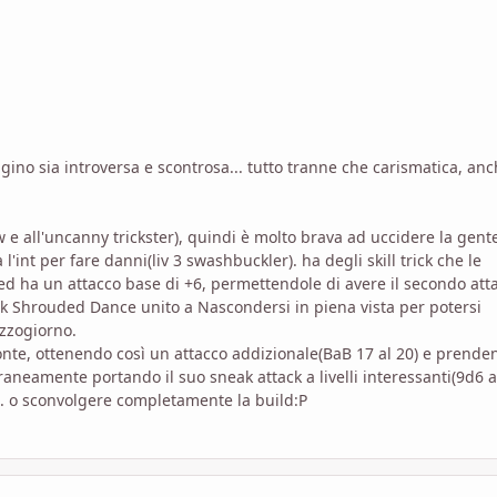
gino sia introversa e scontrosa... tutto tranne che carismatica, anc
w e all'uncanny trickster), quindi è molto brava ad uccidere la gent
l'int per fare danni(liv 3 swashbuckler). ha degli skill trick che le
ed ha un attacco base di +6, permettendole di avere il secondo att
rick Shrouded Dance unito a Nascondersi in piena vista per potersi
zzogiorno.
domonte, ottenendo così un attacco addizionale(BaB 17 al 20) e prend
aneamente portando il suo sneak attack a livelli interessanti(9d6 al
.. o sconvolgere completamente la build:P