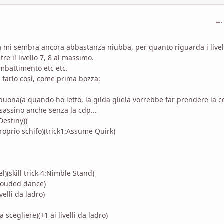
com
ua mi sembra ancora abbastanza niubba, per quanto riguarda i livell
re il livello 7, 8 al massimo.
ombattimento etc etc.
 farlo così, come prima bozza:
 buona(a quando ho letto, la gilda gliela vorrebbe far prendere la c
ssassino anche senza la cdp...
Destiny))
oprio schifo)(trick1:Assume Quirk)
(skill trick 4:Nimble Stand)
hrouded dance)
velli da ladro)
 scegliere)(+1 ai livelli da ladro)