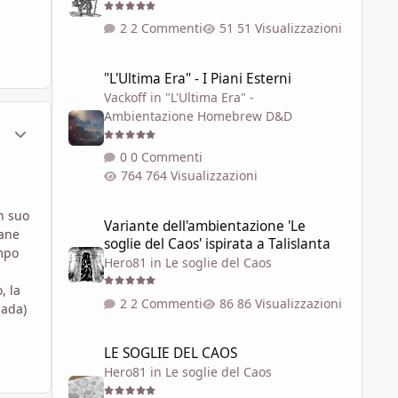
2 Commenti
51 Visualizzazioni
"L'Ultima Era" - I Piani Esterni
"L'Ultima Era" - I Piani Esterni
Vackoff
in
"L'Ultima Era" -
Ambientazione Homebrew D&D
ment_447958
Statistiche Autore
0 Commenti
764 Visualizzazioni
Variante dell'ambientazione 'Le soglie del Caos' ispirata a 
n suo
Variante dell'ambientazione 'Le
mane
soglie del Caos' ispirata a Talislanta
empo
Hero81
in
Le soglie del Caos
, la
2 Commenti
86 Visualizzazioni
pada)
LE SOGLIE DEL CAOS
LE SOGLIE DEL CAOS
Hero81
in
Le soglie del Caos