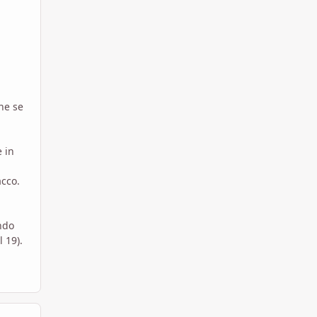
he se
e in
acco.
endo
 19).