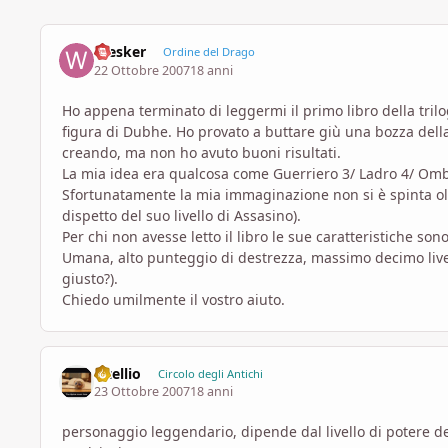
Wesker
Ordine del Drago
22 Ottobre 2007
18 anni
Ho appena terminato di leggermi il primo libro della tri
figura di Dubhe. Ho provato a buttare giù una bozza dell
creando, ma non ho avuto buoni risultati.
La mia idea era qualcosa come Guerriero 3/ Ladro 4/ Omb
Sfortunatamente la mia immaginazione non si è spinta ol
dispetto del suo livello di Assasino).
Per chi non avesse letto il libro le sue caratteristiche son
Umana, alto punteggio di destrezza, massimo decimo livel
giusto?).
Chiedo umilmente il vostro aiuto.
vitellio
Circolo degli Antichi
23 Ottobre 2007
18 anni
personaggio leggendario, dipende dal livello di potere del