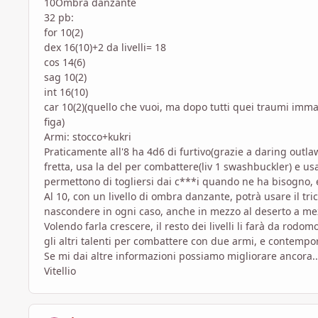
10Ombra danzante
32 pb:
for 10(2)
dex 16(10)+2 da livelli= 18
cos 14(6)
sag 10(2)
int 16(10)
car 10(2)(quello che vuoi, ma dopo tutti quei traumi imma
figa)
Armi: stocco+kukri
Praticamente all'8 ha 4d6 di furtivo(grazie a daring outla
fretta, usa la del per combattere(liv 1 swashbuckler) e usa 
permettono di togliersi dai c***i quando ne ha bisogno, 
Al 10, con un livello di ombra danzante, potrà usare il t
nascondere in ogni caso, anche in mezzo al deserto a me
Volendo farla crescere, il resto dei livelli li farà da ro
gli altri talenti per combattere con due armi, e contempor
Se mi dai altre informazioni possiamo migliorare ancora.
Vitellio