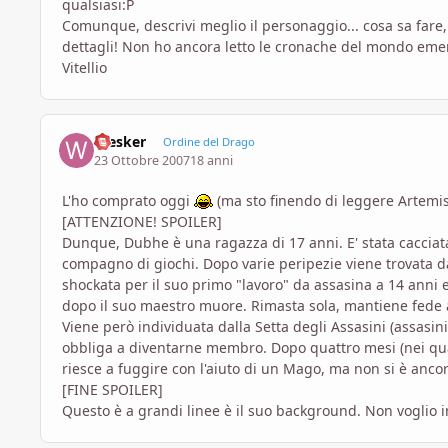
qualsiasi:P
Comunque, descrivi meglio il personaggio... cosa sa fare,
dettagli! Non ho ancora letto le cronache del mondo eme
Vitellio
Wesker
Ordine del Drago
23 Ottobre 2007
18 anni
L'ho comprato oggi
(ma sto finendo di leggere Artemis
[ATTENZIONE! SPOILER]
Dunque, Dubhe è una ragazza di 17 anni. E' stata cacciat
compagno di giochi. Dopo varie peripezie viene trovata da 
shockata per il suo primo "lavoro" da assasina a 14 anni
dopo il suo maestro muore. Rimasta sola, mantiene fede 
Viene però individuata dalla Setta degli Assasini (assasini
obbliga a diventarne membro. Dopo quattro mesi (nei quali 
riesce a fuggire con l'aiuto di un Mago, ma non si è ancora
[FINE SPOILER]
Questo è a grandi linee è il suo background. Non voglio i