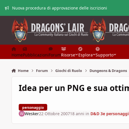
Vai al contenuto
Nuova procedura di approvazione delle iscrizioni
Home
Pubblicazioni
Forum
Risorse
Esplora
Supporto
Home
Forum
Giochi di Ruolo
Dungeons & Dragons
Idea per un PNG e sua otti
personaggio
Wesker
22 Ottobre 2007
18 anni
in
D&D 3e personaggi