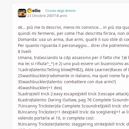
vitellio
Circolo degli Antichi
23 Ottobre 2007
18 anni
ok... più me lo descrivi, meno mi convince... in più sta q
quindi mi fermerei, per come l'hai descritta fin'ora, non olt
Domanda: usa un arma, due armi, qual'è il suo stile di c
Per quanto riguarda il personaggio... direi che potremmo
8 livelli
Umana, tralasciando la cdp assassino per il fatto che 1)è
ma lei si rifiuta^_^) e 2) uno può essere un buonissimo a
1Ladro(talento:Telling blow(PHB2), Able Learner(Races of 
2Swashbuckler(rodomonte in italiano, ma quel nome fa pr
3Swashbuckler(talento: combattere con due armi?)
4Swashbuckler(+1 dex)
5Ladro(skill trick 2:easy escape)(skill trick 3:escape attack)
6Ladro(talento: Daring Outlaw, pag 76 Complete Scoundrel)
7Uncanny Trickster(da Complete Scoundrel)(skill trick: s
8Uncanny Trickster(+1 dex)(skill trick: da scegliere)(+1 ai li
volendo portarla al 10, si completa così:
9Uncanny Trickster(talento: staggering strike)(skill trick: da