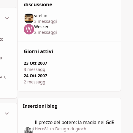
discussione
vitellio
ment_447943
Statistiche Autore
3 messaggi
Wesker
2 messaggi
a
to
Giorni attivi
a
23 Ott 2007
3 messaggi
24 Ott 2007
ari,
2 messaggi
Inserzioni blog
ment_447948
Statistiche Autore
Il prezzo del potere: la magia nei GdR
Il prezzo del potere: la magia nei GdR
Hero81
in
Design di giochi