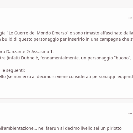
com
logia "Le Guerre del Mondo Emerso" e sono rimasto affascinato dall
a build di questo personaggio per inserirlo in una campagna che s
ra Danzante 2/ Assasino 1.
tre (infatti Dubhe è, fondamentalmente, un personaggio "buono", 
o le seguenti:
lo (se non erro al decimo si viene considerati personaggi leggend
com
l'ambientazione... nel faerun al decimo livello sei un pirlotto