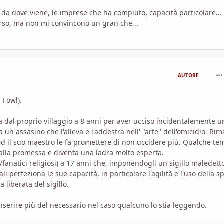
 da dove viene, le imprese che ha compiuto, capacità particolare...
rso, ma non mi convincono un gran che...
com
AUTORE
 Fowl).
a dal proprio villaggio a 8 anni per aver ucciso incidentalemente u
un assasino che l'alleva e l'addestra nell' "arte" dell'omicidio. Ri
 ed il suo maestro le fa promettere di non uccidere più. Qualche t
alla promessa e diventa una ladra molto esperta.
/fanatici religiosi) a 17 anni che, imponendogli un sigillo maledetto
perfeziona le sue capacità, in particolare l'agilità e l'uso della s
 liberata del sigillo.
nserire più del necessario nel caso qualcuno lo stia leggendo.