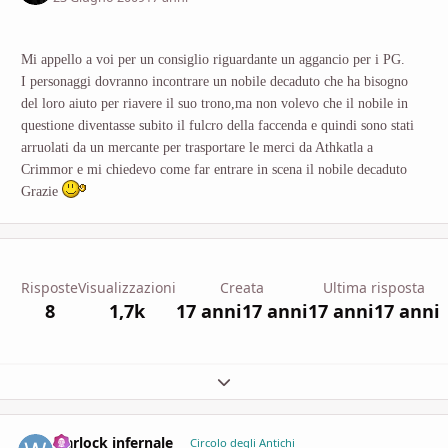
Mi appello a voi per un consiglio riguardante un aggancio per i PG.
I personaggi dovranno incontrare un nobile decaduto che ha bisogno
del loro aiuto per riavere il suo trono,ma non volevo che il nobile in
questione diventasse subito il fulcro della faccenda e quindi sono stati
arruolati da un mercante per trasportare le merci da Athkatla a
Crimmor e mi chiedevo come far entrare in scena il nobile decaduto
Grazie
Risposte
Visualizzazioni
Creata
Ultima risposta
8
1,7k
17 anni
17 anni
17 anni
17 anni
Espandi panoramica del topic
warlock infernale
comment_
Stati
Circolo degli Antichi