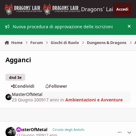
Vai al contenuto
Dragons´ Lair
Accedi
Nuova procedura di approvazione delle iscrizioni
Nas
Home
Forum
Giochi di Ruolo
Dungeons & Dragons
Agganci
dnd 3e
Condividi
Follower
MasterOfMetal
23 Giugno 2009
17 anni
in
Ambientazioni e Avventure
MasterOfMetal
comment_
Stati
Circolo degli Antichi
23 Giugno 2009
17 anni