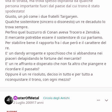
vita di strada, ma trova spesso ospitalità da qualche
persona importante fuori dal paese dal cui trono è stato
spodestato!
Giusto, un pò come i due fratelli Targaryen.
Qualche sostenitore (sincero o disonesto) un re decaduto lo
trova sempre.
Perfino quel buzzurro di Conan aveva Trocero e Zenobia.
Il mercante potrebbe essere il sostenitore di cui parliamo.
Per stabilire bene il rapporto fra i due però e il carattere del
re.
E' un dandy arrogante e spocchioso che si abbandona nei
piaceri delapidando le fortune del mercante?
E' un re affranto e disperato che non fa altro che piangere e
ricordare il passato?
Oppure è un re risoluto, deciso in tutto e per tutto a
riconquistare il trono, con ogni mezzo?
MasterOfMetal
comment_
Stati
Circolo degli Antichi
2 Luglio 2009
17 anni