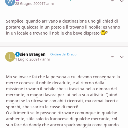
28 Giugno 2009
17 anni
Semplice: quando arrivano a destinazione uno gli chied di
portare qualcosa in un posto e lì trovano il nobile: es vanno
in un locale e trovano il nobile che beve disprato
Lusien Braegen
comment_
Stati
Ordine del Drago
1 Luglio 2009
17 anni
Ma se invece fai che la persona a cui devono consegnare la
merce conosce il nobile decaduto, e al ritorno dalla
missione trovano il nobile che si trascina nella dimora del
mercante, o magari lavora per lui nella sua attività. Quindi
magari se lo ritrovano con abiti ricercati, ma ormai laceri e
sporchi, che scarica le casse di merci!
O altrimenti se lo possono ritrovare comunque in qualche
ambiente, stile salotto franacese di qualche mercante, col
suo fare da dandy che ancora spadroneggia come quando