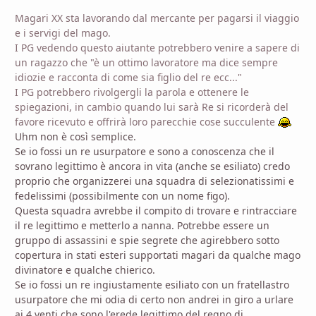
Magari XX sta lavorando dal mercante per pagarsi il viaggio
e i servigi del mago.
I PG vedendo questo aiutante potrebbero venire a sapere di
un ragazzo che "è un ottimo lavoratore ma dice sempre
idiozie e racconta di come sia figlio del re ecc..."
I PG potrebbero rivolgergli la parola e ottenere le
spiegazioni, in cambio quando lui sarà Re si ricorderà del
favore ricevuto e offrirà loro parecchie cose succulente
Uhm non è così semplice.
Se io fossi un re usurpatore e sono a conoscenza che il
sovrano legittimo è ancora in vita (anche se esiliato) credo
proprio che organizzerei una squadra di selezionatissimi e
fedelissimi (possibilmente con un nome figo).
Questa squadra avrebbe il compito di trovare e rintracciare
il re legittimo e metterlo a nanna. Potrebbe essere un
gruppo di assassini e spie segrete che agirebbero sotto
copertura in stati esteri supportati magari da qualche mago
divinatore e qualche chierico.
Se io fossi un re ingiustamente esiliato con un fratellastro
usurpatore che mi odia di certo non andrei in giro a urlare
ai 4 venti che sono l'erede legittimo del regno di