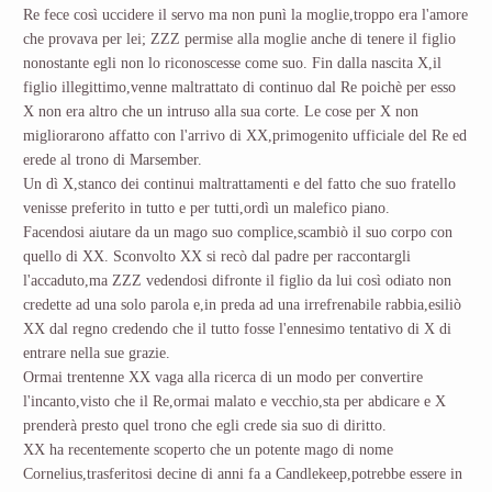
Re fece così uccidere il servo ma non punì la moglie,troppo era l'amore
che provava per lei; ZZZ permise alla moglie anche di tenere il figlio
nonostante egli non lo riconoscesse come suo. Fin dalla nascita X,il
figlio illegittimo,venne maltrattato di continuo dal Re poichè per esso
X non era altro che un intruso alla sua corte. Le cose per X non
migliorarono affatto con l'arrivo di XX,primogenito ufficiale del Re ed
erede al trono di Marsember.
Un dì X,stanco dei continui maltrattamenti e del fatto che suo fratello
venisse preferito in tutto e per tutti,ordì un malefico piano.
Facendosi aiutare da un mago suo complice,scambiò il suo corpo con
quello di XX. Sconvolto XX si recò dal padre per raccontargli
l'accaduto,ma ZZZ vedendosi difronte il figlio da lui così odiato non
credette ad una solo parola e,in preda ad una irrefrenabile rabbia,esiliò
XX dal regno credendo che il tutto fosse l'ennesimo tentativo di X di
entrare nella sue grazie.
Ormai trentenne XX vaga alla ricerca di un modo per convertire
l'incanto,visto che il Re,ormai malato e vecchio,sta per abdicare e X
prenderà presto quel trono che egli crede sia suo di diritto.
XX ha recentemente scoperto che un potente mago di nome
Cornelius,trasferitosi decine di anni fa a Candlekeep,potrebbe essere in