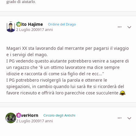
grado di aiutarlo.
Saito Hajime
comment_
Stati
Ordine del Drago
2 Luglio 2009
17 anni
Magari XX sta lavorando dal mercante per pagarsi il viaggio
e i servigi del mago.
I PG vedendo questo aiutante potrebbero venire a sapere di
un ragazzo che "è un ottimo lavoratore ma dice sempre
idiozie e racconta di come sia figlio del re ecc..."
I PG potrebbero rivolgergli la parola e ottenere le
spiegazioni, in cambio quando lui sarà Re si ricorderà del
favore ricevuto e offrirà loro parecchie cose succulente
SilverHorn
comment_
Stati
Circolo degli Antichi
2 Luglio 2009
17 anni