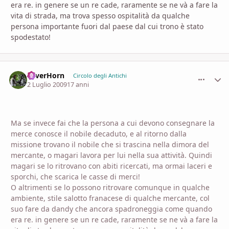
era re. in genere se un re cade, raramente se ne và a fare la
vita di strada, ma trova spesso ospitalità da qualche
persona importante fuori dal paese dal cui trono è stato
spodestato!
SilverHorn
comment_
Stati
Circolo degli Antichi
2 Luglio 2009
17 anni
Ma se invece fai che la persona a cui devono consegnare la
merce conosce il nobile decaduto, e al ritorno dalla
missione trovano il nobile che si trascina nella dimora del
mercante, o magari lavora per lui nella sua attività. Quindi
magari se lo ritrovano con abiti ricercati, ma ormai laceri e
sporchi, che scarica le casse di merci!
O altrimenti se lo possono ritrovare comunque in qualche
ambiente, stile salotto franacese di qualche mercante, col
suo fare da dandy che ancora spadroneggia come quando
era re. in genere se un re cade, raramente se ne và a fare la