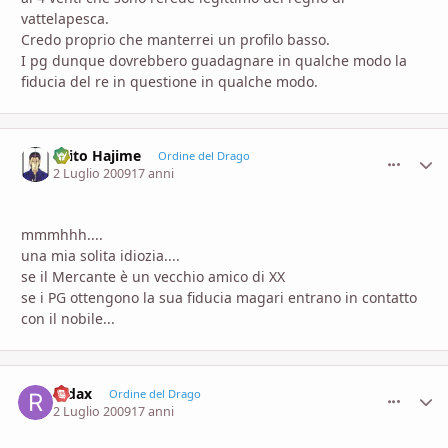
vattelapesca.
Credo proprio che manterrei un profilo basso.
I pg dunque dovrebbero guadagnare in qualche modo la
fiducia del re in questione in qualche modo.
Saito Hajime
comment_
Stati
Ordine del Drago
2 Luglio 2009
17 anni
mmmhhh....
una mia solita idiozia....
se il Mercante è un vecchio amico di XX
se i PG ottengono la sua fiducia magari entrano in contatto
con il nobile...
redax
comment_
Stati
Ordine del Drago
2 Luglio 2009
17 anni