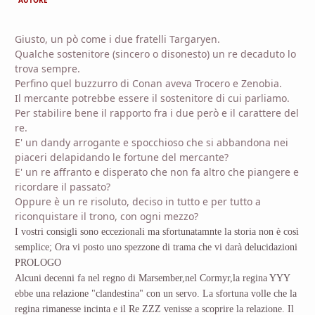
AUTORE
Giusto, un pò come i due fratelli Targaryen.
Qualche sostenitore (sincero o disonesto) un re decaduto lo
trova sempre.
Perfino quel buzzurro di Conan aveva Trocero e Zenobia.
Il mercante potrebbe essere il sostenitore di cui parliamo.
Per stabilire bene il rapporto fra i due però e il carattere del
re.
E' un dandy arrogante e spocchioso che si abbandona nei
piaceri delapidando le fortune del mercante?
E' un re affranto e disperato che non fa altro che piangere e
ricordare il passato?
Oppure è un re risoluto, deciso in tutto e per tutto a
riconquistare il trono, con ogni mezzo?
I vostri consigli sono eccezionali ma sfortunatamnte la storia non è così
semplice; Ora vi posto uno spezzone di trama che vi darà delucidazioni
PROLOGO
Alcuni decenni fa nel regno di Marsember,nel Cormyr,la regina YYY
ebbe una relazione "clandestina" con un servo. La sfortuna volle che la
regina rimanesse incinta e il Re ZZZ venisse a scoprire la relazione. Il