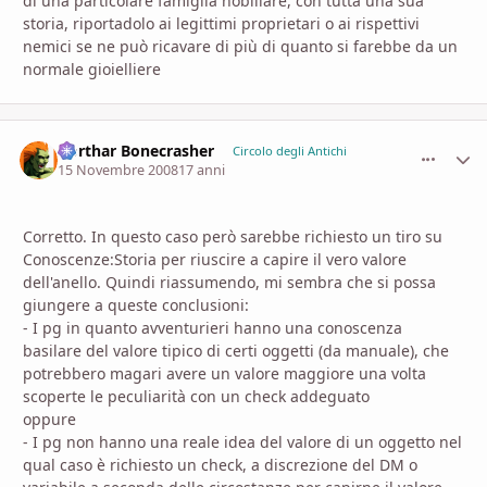
di una particolare famiglia nobiliare, con tutta una sua
storia, riportadolo ai legittimi proprietari o ai rispettivi
nemici se ne può ricavare di più di quanto si farebbe da un
normale gioielliere
Gorthar Bonecrasher
comment_
Stati
Circolo degli Antichi
15 Novembre 2008
17 anni
Corretto. In questo caso però sarebbe richiesto un tiro su
Conoscenze:Storia per riuscire a capire il vero valore
dell'anello. Quindi riassumendo, mi sembra che si possa
giungere a queste conclusioni:
- I pg in quanto avventurieri hanno una conoscenza
basilare del valore tipico di certi oggetti (da manuale), che
potrebbero magari avere un valore maggiore una volta
scoperte le peculiarità con un check addeguato
oppure
- I pg non hanno una reale idea del valore di un oggetto nel
qual caso è richiesto un check, a discrezione del DM o