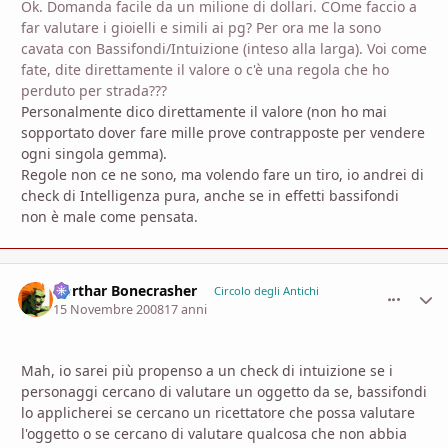
Ok. Domanda facile da un milione di dollari. COme faccio a
far valutare i gioielli e simili ai pg? Per ora me la sono
cavata con Bassifondi/Intuizione (inteso alla larga). Voi come
fate, dite direttamente il valore o c'è una regola che ho
perduto per strada???
Personalmente dico direttamente il valore (non ho mai
sopportato dover fare mille prove contrapposte per vendere
ogni singola gemma).
Regole non ce ne sono, ma volendo fare un tiro, io andrei di
check di Intelligenza pura, anche se in effetti bassifondi
non è male come pensata.
Gorthar Bonecrasher
comment_
Stati
Circolo degli Antichi
15 Novembre 2008
17 anni
Mah, io sarei più propenso a un check di intuizione se i
personaggi cercano di valutare un oggetto da se, bassifondi
lo applicherei se cercano un ricettatore che possa valutare
l'oggetto o se cercano di valutare qualcosa che non abbia