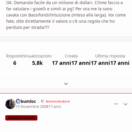
Ok. Domanda facile da un milione di dollari. COme faccio a
far valutare i gioielli e simili ai pg? Per ora me la sono
cavata con Bassifondi/Intuizione (inteso alla larga). Voi come
fate, dite direttamente il valore o c'è una regola che ho
perduto per strada???
Risposte
Visualizzazioni
Creata
Ultima risposta
6
5,8k
17 anni
17 anni
17 anni
17 anni
Espandi panoramica del topic
Subumloc
comment_
Stati
Amministratore
15 Novembre 2008
17 anni
AMMINISTRATORE