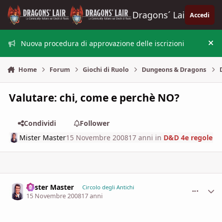
Vai al contenuto
Dragons´ Lair
Accedi
Nuova procedura di approvazione delle iscrizioni
Nas
Home
Forum
Giochi di Ruolo
Dungeons & Dragons
Valutare: chi, come e perchè NO?
Condividi
Follower
Mister Master
15 Novembre 2008
17 anni
in
D&D 4e regole
Mister Master
comment_
Stati
Circolo degli Antichi
15 Novembre 2008
17 anni