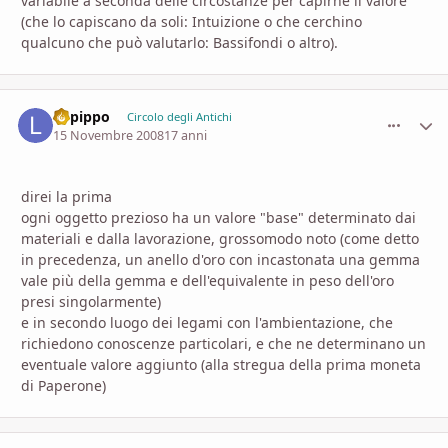
variabile a seconda delle circostanze per capirne il valore
(che lo capiscano da soli: Intuizione o che cerchino
qualcuno che può valutarlo: Bassifondi o altro).
Lopippo
comment_
Stati
Circolo degli Antichi
15 Novembre 2008
17 anni
direi la prima
ogni oggetto prezioso ha un valore "base" determinato dai
materiali e dalla lavorazione, grossomodo noto (come detto
in precedenza, un anello d'oro con incastonata una gemma
vale più della gemma e dell'equivalente in peso dell'oro
presi singolarmente)
e in secondo luogo dei legami con l'ambientazione, che
richiedono conoscenze particolari, e che ne determinano un
eventuale valore aggiunto (alla stregua della prima moneta
di Paperone)