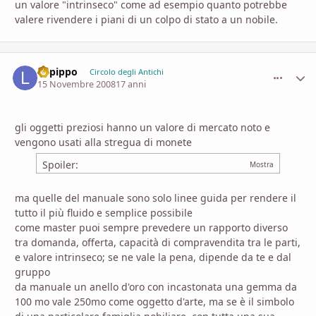
un valore "intrinseco" come ad esempio quanto potrebbe
valere rivendere i piani di un colpo di stato a un nobile.
Lopippo
comment_
Stati
Circolo degli Antichi
15 Novembre 2008
17 anni
gli oggetti preziosi hanno un valore di mercato noto e
vengono usati alla stregua di monete
Spoiler:
ma quelle del manuale sono solo linee guida per rendere il
tutto il più fluido e semplice possibile
come master puoi sempre prevedere un rapporto diverso
tra domanda, offerta, capacità di compravendita tra le parti,
e valore intrinseco; se ne vale la pena, dipende da te e dal
gruppo
da manuale un anello d'oro con incastonata una gemma da
100 mo vale 250mo come oggetto d'arte, ma se è il simbolo