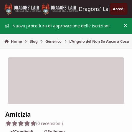
Vai al contenuto
Dragons´ Lair
Accedi
Nuova procedura di approvazione delle iscrizioni
Nas
Home
Blog
Generico
L'Angolo del Non So Ancora Cosa
Amicizia
(0 recensioni)
Condividi
Follower