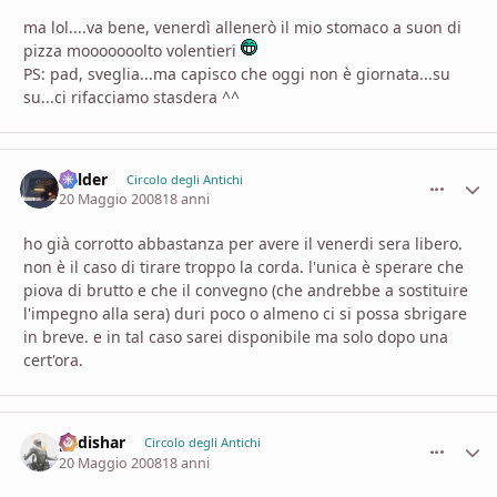
ma lol....va bene, venerdì allenerò il mio stomaco a suon di
pizza mooooooolto volentieri
PS: pad, sveglia...ma capisco che oggi non è giornata...su
su...ci rifacciamo stasdera ^^
Balder
comment_
Stati
Circolo degli Antichi
20 Maggio 2008
18 anni
ho già corrotto abbastanza per avere il venerdi sera libero.
non è il caso di tirare troppo la corda. l'unica è sperare che
piova di brutto e che il convegno (che andrebbe a sostituire
l'impegno alla sera) duri poco o almeno ci si possa sbrigare
in breve. e in tal caso sarei disponibile ma solo dopo una
cert'ora.
padishar
comment_
Stati
Circolo degli Antichi
20 Maggio 2008
18 anni