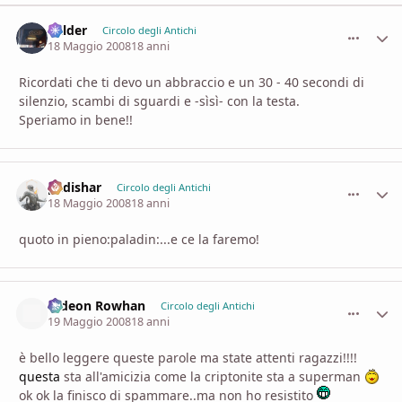
Balder
comment_
Stati
Circolo degli Antichi
18 Maggio 2008
18 anni
Ricordati che ti devo un abbraccio e un 30 - 40 secondi di
silenzio, scambi di sguardi e -sìsì- con la testa.
Speriamo in bene!!
padishar
comment_
Stati
Circolo degli Antichi
18 Maggio 2008
18 anni
quoto in pieno:paladin:...e ce la faremo!
Gideon Rowhan
comment_
Stati
Circolo degli Antichi
19 Maggio 2008
18 anni
è bello leggere queste parole ma state attenti ragazzi!!!!
questa
sta all'amicizia come la criptonite sta a superman
ok ok la finisco di spammare..ma non ho resistito