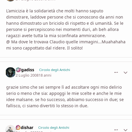
L'amicizia è la solidarietà che molti hanno saputo
dimostrare, laddove persone che si conoscono da anni non
hanno dimostrato un briciolo di rispetto e di umanità. Se le
persone si percepiscono nei momenti duri, ah beh allora
ragazzi avete tutta la mia sconfinata ammirazione.
@ Ma dove le trovava Claudio quelle immagini...Muahahaha
mi sono cappottato dal ridere. Il solito!
zelgadiss
comment_
Stati
Circolo degli Antichi
2 Luglio 2008
18 anni
grazie simo che sei sempre lì ad ascoltare ogni mio delirio
serio o meno che sia: appoggi le mie scelte e anche le mie
idee malsane. se ho successo, abbiamo successo in due; se
fallisco, ci siamo divertiti lo stesso in due.
padishar
comment_
Stati
Circolo degli Antichi