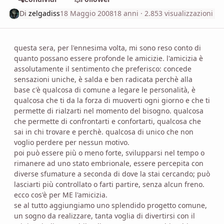
Di
zelgadiss
18 Maggio 2008
18 anni
· 2.853 visualizzazioni
questa sera, per l'ennesima volta, mi sono reso conto di
quanto possano essere profonde le amicizie. l'amicizia è
assolutamente il sentimento che preferisco: concede
sensazioni uniche, è salda e ben radicata perchè alla
base c'è qualcosa di comune a legare le personalità, è
qualcosa che ti da la forza di muoverti ogni giorno e che ti
permette di rialzarti nel momento del bisogno. qualcosa
che permette di confrontarti e confortarti, qualcosa che
sai in chi trovare e perchè. qualcosa di unico che non
voglio perdere per nessun motivo.
poi può essere più o meno forte, svilupparsi nel tempo o
rimanere ad uno stato embrionale, essere percepita con
diverse sfumature a seconda di dove la stai cercando; può
lasciarti più controllato o farti partire, senza alcun freno.
ecco cos'è per ME l'amicizia.
se al tutto aggiungiamo uno splendido progetto comune,
un sogno da realizzare, tanta voglia di divertirsi con il