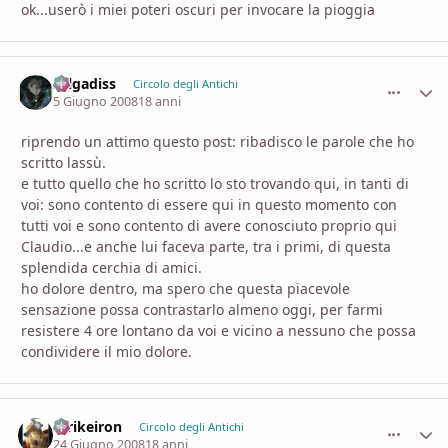
ok...userò i miei poteri oscuri per invocare la pioggia
zelgadiss
comment_
Stati
Circolo degli Antichi
5 Giugno 2008
18 anni
riprendo un attimo questo post: ribadisco le parole che ho
scritto lassù.
e tutto quello che ho scritto lo sto trovando qui, in tanti di
voi: sono contento di essere qui in questo momento con
tutti voi e sono contento di avere conosciuto proprio qui
Claudio...e anche lui faceva parte, tra i primi, di questa
splendida cerchia di amici.
ho dolore dentro, ma spero che questa piacevole
sensazione possa contrastarlo almeno oggi, per farmi
resistere 4 ore lontano da voi e vicino a nessuno che possa
condividere il mio dolore.
Strikeiron
comment_
Stati
Circolo degli Antichi
24 Giugno 2008
18 anni