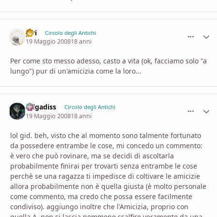
piri
comment_
Stati
Circolo degli Antichi
19 Maggio 2008
18 anni
Per come sto messo adesso, casto a vita (ok, facciamo solo "a
lungo") pur di un'amicizia come la loro...
zelgadiss
comment_
Stati
Circolo degli Antichi
19 Maggio 2008
18 anni
lol gid. beh, visto che al momento sono talmente fortunato
da possedere entrambe le cose, mi concedo un commento:
è vero che può rovinare, ma se decidi di ascoltarla
probabilmente finirai per trovarti senza entrambe le cose
perchè se una ragazza ti impedisce di coltivare le amicizie
allora probabilmente non è quella giusta (è molto personale
come commento, ma credo che possa essere facilmente
condiviso). aggiungo inoltre che l'Amicizia, proprio con
quella A, non si lascia nemmeno scalfire veramente da una