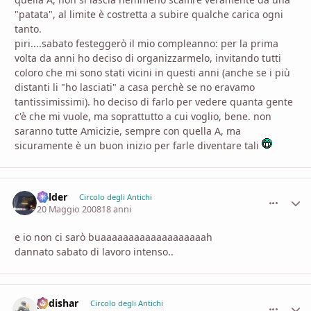
"patata", al limite è costretta a subire qualche carica ogni
tanto.
piri....sabato festeggerò il mio compleanno: per la prima
volta da anni ho deciso di organizzarmelo, invitando tutti
coloro che mi sono stati vicini in questi anni (anche se i più
distanti li "ho lasciati" a casa perchè se no eravamo
tantissimissimi). ho deciso di farlo per vedere quanta gente
c'è che mi vuole, ma soprattutto a cui voglio, bene. non
saranno tutte Amicizie, sempre con quella A, ma
sicuramente è un buon inizio per farle diventare tali
Balder
comment_
Stati
Circolo degli Antichi
20 Maggio 2008
18 anni
e io non ci sarò buaaaaaaaaaaaaaaaaaaah
dannato sabato di lavoro intenso..
padishar
comment_
Stati
Circolo degli Antichi