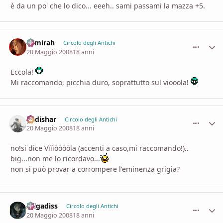
è da un po' che lo dico... eeeh.. sami passami la mazza +5.
Samirah
comment_
Stati
Circolo degli Antichi
20 Maggio 2008
18 anni
Eccola!
Mi raccomando, picchia duro, soprattutto sul viooola!
padishar
comment_
Stati
Circolo degli Antichi
20 Maggio 2008
18 anni
no!si dice Vìììòòòòla (accenti a caso,mi raccomando!)..
big...non me lo ricordavo...
non si può provar a corrompere l'eminenza grigia?
zelgadiss
comment_
Stati
Circolo degli Antichi
20 Maggio 2008
18 anni