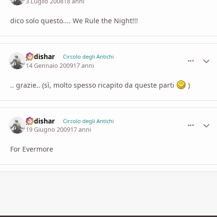
3 Luglio 2008
18 anni
dico solo questo.... We Rule the Night!!!
padishar
comment_
Stati
Circolo degli Antichi
14 Gennaio 2009
17 anni
.. grazie.. (sì, molto spesso ricapito da queste parti
)
padishar
comment_
Stati
Circolo degli Antichi
19 Giugno 2009
17 anni
For Evermore