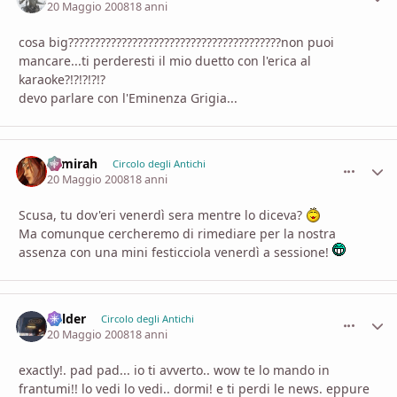
20 Maggio 2008
18 anni
cosa big????????????????????????????????????????non puoi
mancare...ti perderesti il mio duetto con l'erica al
karaoke?!?!?!?!?
devo parlare con l'Eminenza Grigia...
Samirah
comment_
Stati
Circolo degli Antichi
20 Maggio 2008
18 anni
Scusa, tu dov'eri venerdì sera mentre lo diceva?
Ma comunque cercheremo di rimediare per la nostra
assenza con una mini festicciola venerdì a sessione!
Balder
comment_
Stati
Circolo degli Antichi
20 Maggio 2008
18 anni
exactly!. pad pad... io ti avverto.. wow te lo mando in
frantumi!! lo vedi lo vedi.. dormi! e ti perdi le news. eppure