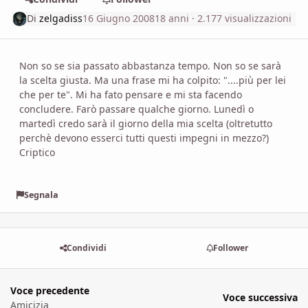
Di
zelgadiss
16 Giugno 2008
18 anni
· 2.177 visualizzazioni
Non so se sia passato abbastanza tempo. Non so se sarà
la scelta giusta. Ma una frase mi ha colpito: "....più per lei
che per te". Mi ha fato pensare e mi sta facendo
concludere. Farò passare qualche giorno. Lunedì o
martedì credo sarà il giorno della mia scelta (oltretutto
perchè devono esserci tutti questi impegni in mezzo?)
Criptico
Segnala
Condividi
Follower
Voce precedente
Voce successiva
Amicizia