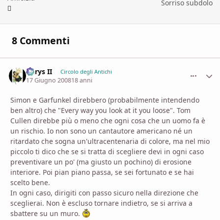
Sorriso subdolo
8 Commenti
Aerys II
comment_
Stati
Circolo degli Antichi
17 Giugno 2008
18 anni
Simon e Garfunkel direbbero (probabilmente intendendo
ben altro) che "Every way you look at it you loose". Tom
Cullen direbbe più o meno che ogni cosa che un uomo fa è
un rischio. Io non sono un cantautore americano né un
ritardato che sogna un'ultracentenaria di colore, ma nel mio
piccolo ti dico che se si tratta di scegliere devi in ogni caso
preventivare un po' (ma giusto un pochino) di erosione
interiore. Poi pian piano passa, se sei fortunato e se hai
scelto bene.
In ogni caso, dirigiti con passo sicuro nella direzione che
sceglierai. Non è escluso tornare indietro, se si arriva a
sbattere su un muro.