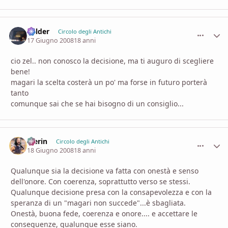
Balder
comment_
Stati
Circolo degli Antichi
17 Giugno 2008
18 anni
cio zel.. non conosco la decisione, ma ti auguro di scegliere
bene!
magari la scelta costerà un po' ma forse in futuro porterà
tanto
comunque sai che se hai bisogno di un consiglio...
Merin
comment_
Stati
Circolo degli Antichi
18 Giugno 2008
18 anni
Qualunque sia la decisione va fatta con onestà e senso
dell'onore. Con coerenza, soprattutto verso se stessi.
Qualunque decisione presa con la consapevolezza e con la
speranza di un "magari non succede"...è sbagliata.
Onestà, buona fede, coerenza e onore.... e accettare le
conseguenze, qualunque esse siano.