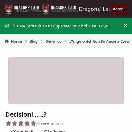
Vai al contenuto
Dragons´ Lair
Accedi
Nuova procedura di approvazione delle iscrizioni
Nas
Home
Blog
Generico
L'Angolo del Non So Ancora Cosa
Decisioni......?
(0 recensioni)
Condividi
Follower