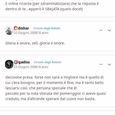
E infine ricorda (per sdrammatizzare) che la risposta è
dentro di te...epperò è SBAJATA (quelo docet)
padishar
comment_
Stati
Circolo degli Antichi
22 Giugno 2008
18 anni
Gloria e onore, zell..gloria e onore.
zelgadiss
comment_
Stati
Circolo degli Antichi
23 Giugno 2008
18 anni
decisione presa. forse non sarà a migliore ma è quello di
cui c'era bisogno. per il momento è fine, ma è tanto bello
lasciarsi così. che persona speciale che è!
peccato per la nota stonata del pomeriggio! ci avevo quasi
creduto, ma d'altronde sperare dal cuore non basta.