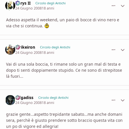
Aerys II
comment_
Stati
Circolo degli Antichi
24 Giugno 2008
18 anni
Adesso aspetta il weekend, un paio di bocce di vino nero e
via che si continua.
Strikeiron
comment_
Stati
Circolo degli Antichi
24 Giugno 2008
18 anni
Vai di una sola boccia, ti rimane solo un gran mal di testa e
dopo ti senti doppiamente stupido. Ce ne sono di strepitose
là fuori...
zelgadiss
comment_
Stati
Circolo degli Antichi
24 Giugno 2008
18 anni
grazie gente...aspetto trepidante sabato...ma anche domani
sera, perchè è giusto prendere sotto braccio questa vita con
un po di vigore ed allegria!