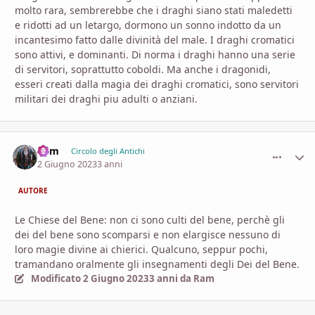
molto rara, sembrerebbe che i draghi siano stati maledetti
e ridotti ad un letargo, dormono un sonno indotto da un
incantesimo fatto dalle divinità del male. I draghi cromatici
sono attivi, e dominanti. Di norma i draghi hanno una serie
di servitori, soprattutto coboldi. Ma anche i dragonidi,
esseri creati dalla magia dei draghi cromatici, sono servitori
militari dei draghi piu adulti o anziani.
Ram
comment_
Stati
Circolo degli Antichi
2 Giugno 2023
3 anni
AUTORE
Le Chiese del Bene: non ci sono culti del bene, perchè gli
dei del bene sono scomparsi e non elargisce nessuno di
loro magie divine ai chierici. Qualcuno, seppur pochi,
tramandano oralmente gli insegnamenti degli Dei del Bene.
Modificato
2 Giugno 2023
3 anni
da Ram