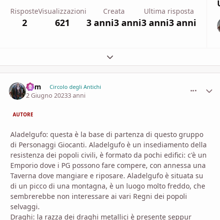
Risposte
Visualizzazioni
Creata
Ultima risposta
2
621
3 anni
3 anni
3 anni
3 anni
Espandi panoramica del topic
Ram
comment_
Stati
Circolo degli Antichi
2 Giugno 2023
3 anni
AUTORE
Aladelgufo: questa è la base di partenza di questo gruppo
di Personaggi Giocanti. Aladelgufo è un insediamento della
resistenza dei popoli civili, è formato da pochi edifici: c'è un
Emporio dove i PG possono fare compere, con annessa una
Taverna dove mangiare e riposare. Aladelgufo è situata su
di un picco di una montagna, è un luogo molto freddo, che
sembrerebbe non interessare ai vari Regni dei popoli
selvaggi.
Draghi: la razza dei draghi metallici è presente seppur