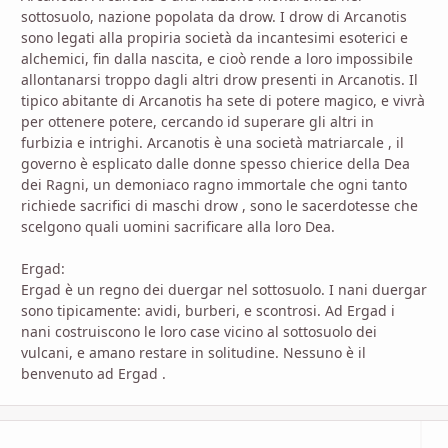
sottosuolo, nazione popolata da drow. I drow di Arcanotis
sono legati alla propiria società da incantesimi esoterici e
alchemici, fin dalla nascita, e cioò rende a loro impossibile
allontanarsi troppo dagli altri drow presenti in Arcanotis. Il
tipico abitante di Arcanotis ha sete di potere magico, e vivrà
per ottenere potere, cercando id superare gli altri in
furbizia e intrighi. Arcanotis è una società matriarcale , il
governo è esplicato dalle donne spesso chierice della Dea
dei Ragni, un demoniaco ragno immortale che ogni tanto
richiede sacrifici di maschi drow , sono le sacerdotesse che
scelgono quali uomini sacrificare alla loro Dea.
Ergad:
Ergad è un regno dei duergar nel sottosuolo. I nani duergar
sono tipicamente: avidi, burberi, e scontrosi. Ad Ergad i
nani costruiscono le loro case vicino al sottosuolo dei
vulcani, e amano restare in solitudine. Nessuno è il
benvenuto ad Ergad .