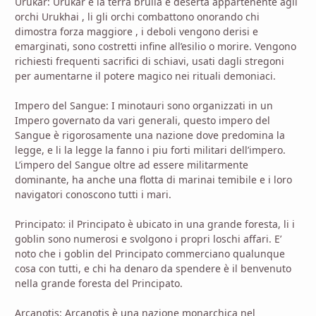
Urukar: Urukar è la terra brulla e deserta appartenente agli
orchi Urukhai , li gli orchi combattono onorando chi
dimostra forza maggiore , i deboli vengono derisi e
emarginati, sono costretti infine all’esilio o morire. Vengono
richiesti frequenti sacrifici di schiavi, usati dagli stregoni
per aumentarne il potere magico nei rituali demoniaci.
Impero del Sangue: I minotauri sono organizzati in un
Impero governato da vari generali, questo impero del
Sangue è rigorosamente una nazione dove predomina la
legge, e li la legge la fanno i piu forti militari dell’impero.
L’impero del Sangue oltre ad essere militarmente
dominante, ha anche una flotta di marinai temibile e i loro
navigatori conoscono tutti i mari.
Principato: il Principato è ubicato in una grande foresta, li i
goblin sono numerosi e svolgono i propri loschi affari. E’
noto che i goblin del Principato commerciano qualunque
cosa con tutti, e chi ha denaro da spendere è il benvenuto
nella grande foresta del Principato.
Arcanotis: Arcanotis è una nazione monarchica nel