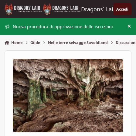
Vai al contenuto
Dragons´ Lair
Accedi
Nuova procedura di approvazione delle iscrizioni
Nas
Home
Gilde
Nelle terre selvagge Savoldland
Discussion