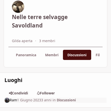
Nelle terre selvagge
Savoldland
Gilda aperta
3 membri
Panoramica
Membri
Discussioni
File
Luoghi
Condividi
Follower
Ram
1 Giugno 2023
3 anni
in
Discussioni