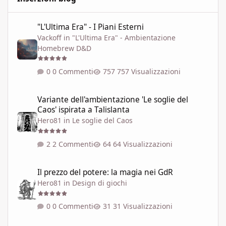
"L'Ultima Era" - I Piani Esterni
"L'Ultima Era" - I Piani Esterni
Vackoff
in
"L'Ultima Era" - Ambientazione
Homebrew D&D
0 Commenti
757 Visualizzazioni
Variante dell'ambientazione 'Le soglie del Caos' ispirata a Talisla
Variante dell'ambientazione 'Le soglie del
Caos' ispirata a Talislanta
Hero81
in
Le soglie del Caos
2 Commenti
64 Visualizzazioni
Il prezzo del potere: la magia nei GdR
Il prezzo del potere: la magia nei GdR
Hero81
in
Design di giochi
0 Commenti
31 Visualizzazioni
LE SOGLIE DEL CAOS