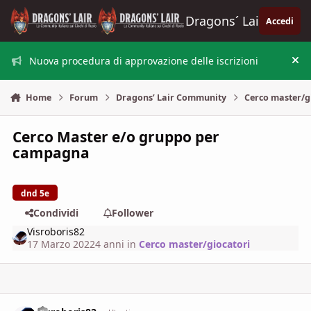
Vai al contenuto
Dragons´ Lair
Accedi
Nuova procedura di approvazione delle iscrizioni
Nas
Home
Forum
Dragons’ Lair Community
Cerco master/g
Cerco Master e/o gruppo per
campagna
dnd 5e
Condividi
Follower
Visroboris82
17 Marzo 2022
4 anni
in
Cerco master/giocatori