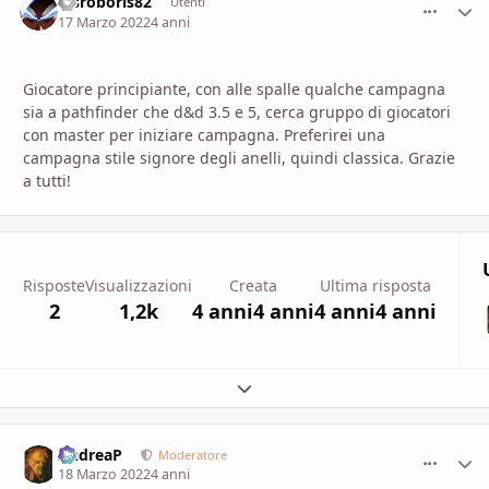
Visroboris82
comment_
Stati
Utenti
17 Marzo 2022
4 anni
Giocatore principiante, con alle spalle qualche campagna
sia a pathfinder che d&d 3.5 e 5, cerca gruppo di giocatori
con master per iniziare campagna. Preferirei una
campagna stile signore degli anelli, quindi classica. Grazie
a tutti!
Risposte
Visualizzazioni
Creata
Ultima risposta
2
1,2k
4 anni
4 anni
4 anni
4 anni
Espandi panoramica del topic
AndreaP
comment_
Stati
Moderatore
18 Marzo 2022
4 anni