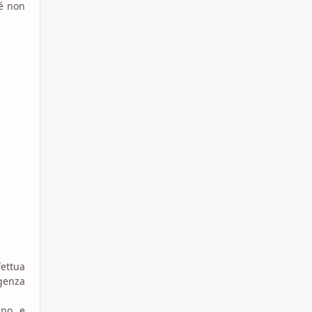
hé non
fettua
igenza
no, e