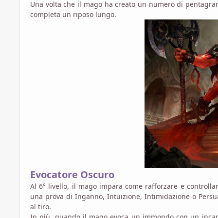
Una volta che il mago ha creato un numero di pentagram
completa un riposo lungo.
Evocatore Oscuro
Al 6° livello, il mago impara come rafforzare e controll
una prova di Inganno, Intuizione, Intimidazione o Persu
al tiro.
In più, quando il mago evoca un immondo con un incant