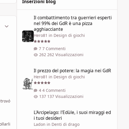
Inserzioni blog
Il combattimento tra guerrieri esperti nel 99% dei GdR è 
Il combattimento tra guerrieri esperti
nel 99% dei GdR è una pizza
ment_1796888
Statistiche Autore
agghiacciante
Hero81
in
Design di giochi
7 Commenti
262 Visualizzazioni
Il prezzo del potere: la magia nei GdR
Il prezzo del potere: la magia nei GdR
Hero81
in
Design di giochi
4 Commenti
137 Visualizzazioni
itrovò
L'Arcipelago: l'Edùle, i suoi miraggi ed i tuoi desideri
L'Arcipelago: l'Edùle, i suoi miraggi ed
i tuoi desideri
llarli
Ladon
in
Denti di drago