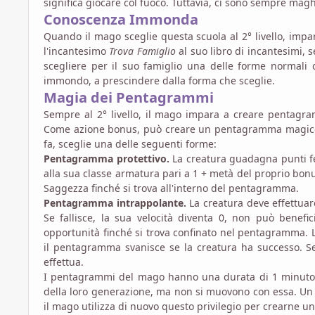
significa giocare col fuoco. Tuttavia, ci sono sempre maghi
Conoscenza Immonda
Quando il mago sceglie questa scuola al 2° livello, impar
l'incantesimo
Trova Famiglio
al suo libro di incantesimi, 
scegliere per il suo famiglio una delle forme normali
immondo, a prescindere dalla forma che sceglie.
Magia dei Pentagrammi
Sempre al 2° livello, il mago impara a creare pentagram
Come azione bonus, può creare un pentagramma magico i
fa, sceglie una delle seguenti forme:
Pentagramma protettivo.
La creatura guadagna punti fer
alla sua classe armatura pari a 1 + metà del proprio bonu
Saggezza finché si trova all'interno del pentagramma.
Pentagramma intrappolante.
La creatura deve effettuar
Se fallisce, la sua velocità diventa 0, non può benefic
opportunità finché si trova confinato nel pentagramma. La 
il pentagramma svanisce se la creatura ha successo. S
effettua.
I pentagrammi del mago hanno una durata di 1 minuto 
della loro generazione, ma non si muovono con essa. Un 
il mago utilizza di nuovo questo privilegio per crearne un 