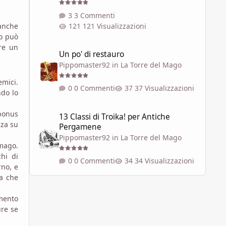
3 Commenti
 anche
121 Visualizzazioni
mo può
Un po' di restauro
re un
Un po' di restauro
Pippomaster92
in
La Torre del Mago
emici.
0 Commenti
37 Visualizzazioni
do lo
13 Classi di Troika! per Antiche Pergamene
 bonus
13 Classi di Troika! per Antiche
zza su
Pergamene
Pippomaster92
in
La Torre del Mago
 mago.
chi di
0 Commenti
34 Visualizzazioni
rno, e
a che
mento
ure se