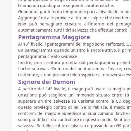
l'immondo guadagna le seguenti caratteristiche:
Guadagna punti ferita temporanei pari al livello del mag
Aggiunge 1d4 alle prove e ai tiri per colpire che non ber
Non può bersagliare creature all'interno del pentag
automaticamente tutti i tiri salvezza che effettua contr
Pentagramma Maggiore
Al 10° livello, i pentagrammi del mago sono rafforzati. Q
un pentagramma quando un'altro è ancora attivo, il prim
pentagramma creato svanisce.
Inoltre, una creatura protetta dal pentagramma protetti
finché si trova all'interno del pentagramma. Invece, 
trattenute, e non possono teletrasportarsi, muoversi o e
Signore dei Demoni
A partire dal 14° livello, il mago può usare la magia p
un'azione può scegliere un immondo situato entro 18 m
superare un tiro salvezza su Carisma contro la CD degl
questo privilegio contro di lei. Se lo fallisce, il mag
confronti del mago e obbedisce ai suoi comandi finché i
sono più difficili da controllare in questo modo. Se il be
salvezza. Se fallisce il tiro salvezza e possiede un GS pari