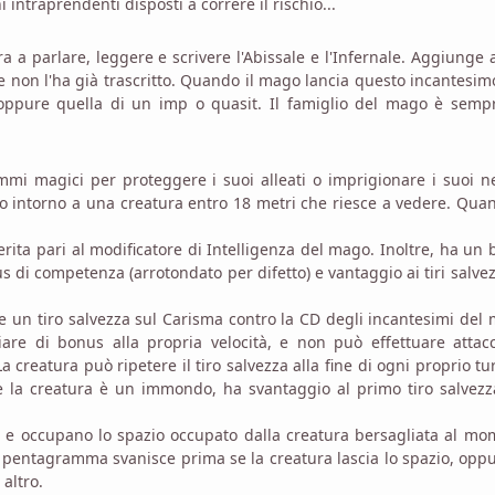
 intraprendenti disposti a correre il rischio...
a a parlare, leggere e scrivere l'Abissale e l'Infernale. Aggiunge
se non l'ha già trascritto. Quando il mago lancia questo incantesi
 oppure quella di un imp o quasit. Il famiglio del mago è semp
mi magici per proteggere i suoi alleati o imprigionare i suoi n
ntorno a una creatura entro 18 metri che riesce a vedere. Quan
ita pari al modificatore di Intelligenza del mago. Inoltre, ha un
s di competenza (arrotondato per difetto) e vantaggio ai tiri salve
e un tiro salvezza sul Carisma contro la CD degli incantesimi del
iare di bonus alla propria velocità, e non può effettuare attac
creatura può ripetere il tiro salvezza alla fine di ogni proprio tu
e la creatura è un immondo, ha svantaggio al primo tiro salvezz
e occupano lo spazio occupato dalla creatura bersagliata al mo
pentagramma svanisce prima se la creatura lascia lo spazio, opp
altro.