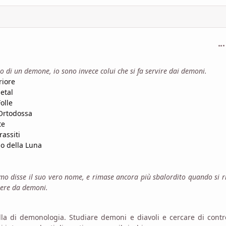
com
 di un demone, io sono invece colui che si fa servire dai demoni.
riore
etal
olle
 Ortodossa
te
rassiti
lo della Luna
omo disse il suo vero nome, e rimase ancora più sbalordito quando si r
iere da demoni.
a di demonologia. Studiare demoni e diavoli e cercare di contro