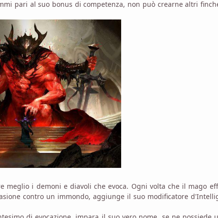
mi pari al suo bonus di competenza, non può crearne altri finc
are meglio i demoni e diavoli che evoca. Ogni volta che il mago ef
asione contro un immondo, aggiunge il suo modificatore d'Intell
esimo di evocazione, impara il suo vero nome, se ne possiede u