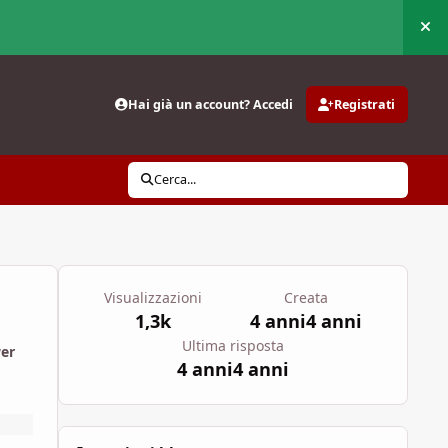
Nas
Hai già un account? Accedi
Registrati
Cerca...
Visualizzazioni
Creata
1,3k
4 anni
4 anni
Ultima risposta
wer
4 anni
4 anni