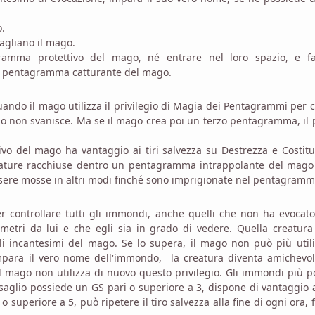
o.
sagliano il mago.
ramma protettivo del mago, né entrare nel loro spazio, e fal
o il pentagramma catturante del mago.
uando il mago utilizza il privilegio di Magia dei Pentagrammi per 
o non svanisce. Ma se il mago crea poi un terzo pentagramma, il
vo del mago ha vantaggio ai tiri salvezza su Destrezza e Costit
creature racchiuse dentro un pentagramma intrappolante del mago
ssere mosse in altri modi finché sono imprigionate nel pentagramm
er controllare tutti gli immondi, anche quelli che non ha evocat
etri da lui e che egli sia in grado di vedere. Quella creatura
i incantesimi del mago. Se lo supera, il mago non può più util
o impara il vero nome dell'immondo, la creatura diventa amichevo
l mago non utilizza di nuovo questo privilegio. Gli immondi più p
rsaglio possiede un GS pari o superiore a 3, dispone di vantaggio a
 o superiore a 5, può ripetere il tiro salvezza alla fine di ogni ora, 