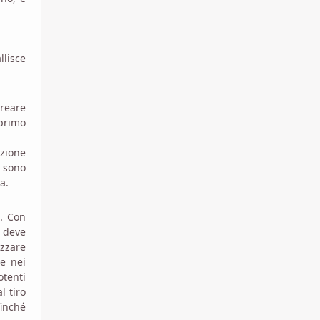
lisce
creare
 primo
uzione
 sono
a.
o. Con
 deve
izzare
le nei
otenti
l tiro
finché