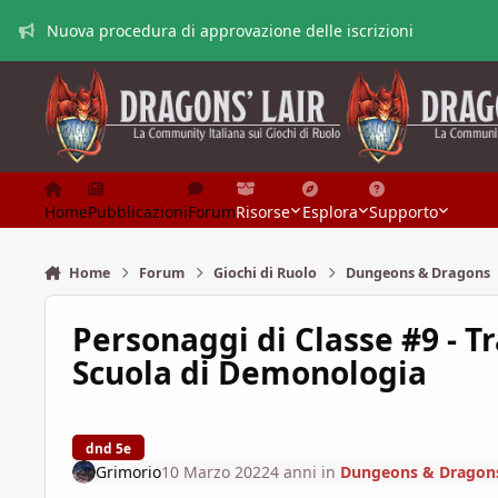
Vai al contenuto
Nuova procedura di approvazione delle iscrizioni
Home
Pubblicazioni
Forum
Risorse
Esplora
Supporto
Home
Forum
Giochi di Ruolo
Dungeons & Dragons
Personaggi di Classe #9 - T
Scuola di Demonologia
dnd 5e
Grimorio
10 Marzo 2022
4 anni
in
Dungeons & Dragon