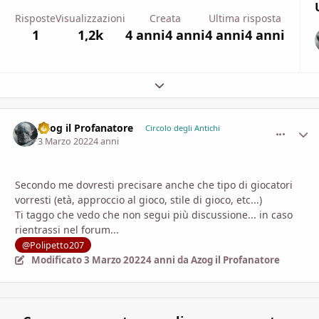
Risposte
Visualizzazioni
Creata
Ultima risposta
1
1,2k
4 anni
4 anni
4 anni
4 anni
Espandi panoramica del topic
Azog il Profanatore
comment_
Stati
Circolo degli Antichi
3 Marzo 2022
4 anni
Secondo me dovresti precisare anche che tipo di giocatori
vorresti (età, approccio al gioco, stile di gioco, etc...)
Ti taggo che vedo che non segui più discussione... in caso
rientrassi nel forum...
@Polipetto207
Modificato
3 Marzo 2022
4 anni
da Azog il Profanatore