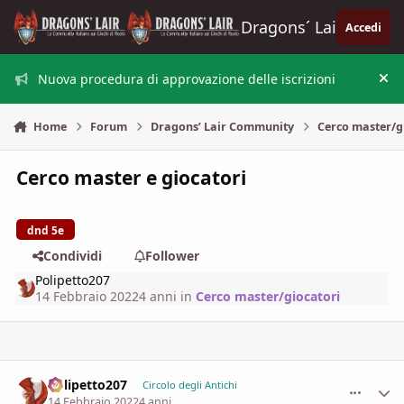
Vai al contenuto
Dragons´ Lair
Accedi
Nuova procedura di approvazione delle iscrizioni
Nas
Home
Forum
Dragons’ Lair Community
Cerco master/g
Cerco master e giocatori
dnd 5e
Condividi
Follower
Polipetto207
14 Febbraio 2022
4 anni
in
Cerco master/giocatori
Polipetto207
comment_
Stati
Circolo degli Antichi
14 Febbraio 2022
4 anni