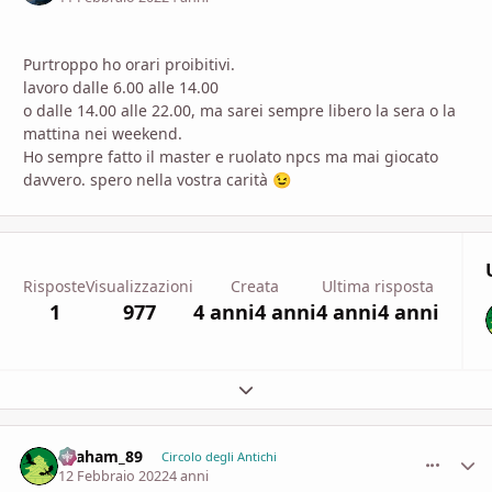
Purtroppo ho orari proibitivi.
lavoro dalle 6.00 alle 14.00
o dalle 14.00 alle 22.00, ma sarei sempre libero la sera o la
mattina nei weekend.
Ho sempre fatto il master e ruolato npcs ma mai giocato
davvero. spero nella vostra carità
😉
Risposte
Visualizzazioni
Creata
Ultima risposta
1
977
4 anni
4 anni
4 anni
4 anni
Espandi panoramica del topic
Graham_89
comment_
Stati
Circolo degli Antichi
12 Febbraio 2022
4 anni