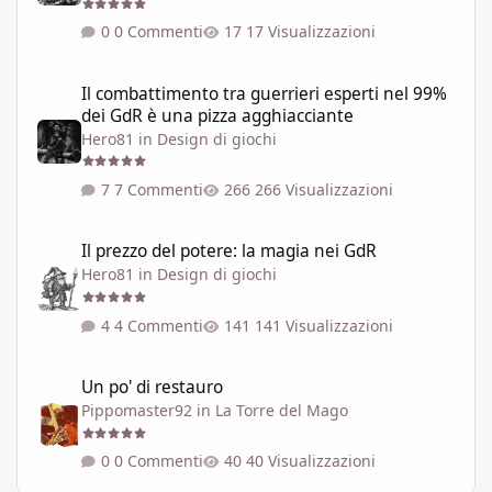
0 Commenti
17 Visualizzazioni
Il combattimento tra guerrieri esperti nel 99% dei GdR è una pi
Il combattimento tra guerrieri esperti nel 99%
dei GdR è una pizza agghiacciante
Hero81
in
Design di giochi
7 Commenti
266 Visualizzazioni
Il prezzo del potere: la magia nei GdR
Il prezzo del potere: la magia nei GdR
Hero81
in
Design di giochi
4 Commenti
141 Visualizzazioni
Un po' di restauro
Un po' di restauro
Pippomaster92
in
La Torre del Mago
0 Commenti
40 Visualizzazioni