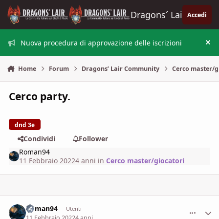
Vai al contenuto
Dragons´ Lair
Accedi
Nuova procedura di approvazione delle iscrizioni
Nas
Home
Forum
Dragons’ Lair Community
Cerco master/g
Cerco party.
dnd 3e
Condividi
Follower
Roman94
11 Febbraio 2022
4 anni
in
Cerco master/giocatori
Roman94
comment_
Stati
Utenti
11 Febbraio 2022
4 anni