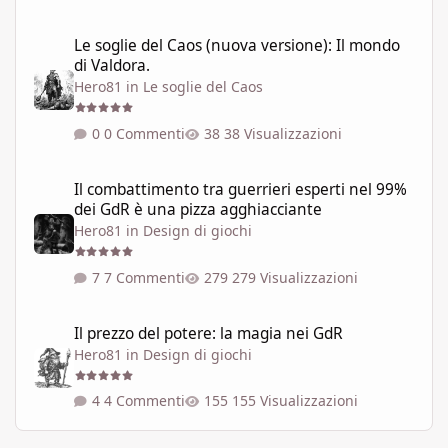
Le soglie del Caos (nuova versione): Il mondo di Valdora.
Le soglie del Caos (nuova versione): Il mondo
di Valdora.
Hero81
in
Le soglie del Caos
0 Commenti
38 Visualizzazioni
Il combattimento tra guerrieri esperti nel 99% dei GdR è una pi
Il combattimento tra guerrieri esperti nel 99%
dei GdR è una pizza agghiacciante
Hero81
in
Design di giochi
7 Commenti
279 Visualizzazioni
Il prezzo del potere: la magia nei GdR
Il prezzo del potere: la magia nei GdR
Hero81
in
Design di giochi
4 Commenti
155 Visualizzazioni