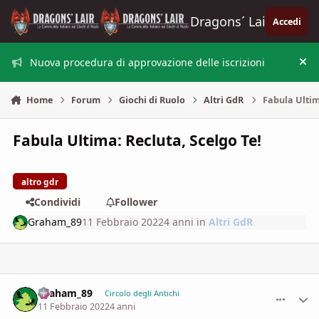
Vai al contenuto
Dragons´ Lair
Accedi
Nuova procedura di approvazione delle iscrizioni
Nas
Home
Forum
Giochi di Ruolo
Altri GdR
Fabula Ultim
Fabula Ultima: Recluta, Scelgo Te!
altro gdr
Condividi
Follower
Graham_89
11 Febbraio 2022
4 anni
in
Altri GdR
Graham_89
comment_
Stati
Circolo degli Antichi
11 Febbraio 2022
4 anni