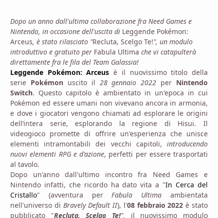
Dopo un anno dall'ultima collaborazione fra Need Games e
Nintendo, in occasione dell'uscita di
Leggende Pokémon:
Arceus
, è stato rilasciato "
Recluta, Scelgo Te!
", un modulo
introduttivo e gratuito per
Fabula Ultima
che vi catapulterà
direttamente fra le fila del Team Galassia!
Leggende Pokémon: Arceus
è il nuovissimo titolo della
serie
Pokémon
uscito il
28 gennaio 2022
per
Nintendo
Switch
. Questo capitolo è ambientato in un'epoca in cui
Pokémon ed essere umani non vivevano ancora in armonia,
e dove i giocatori vengono chiamati ad esplorare le origini
dell’intera serie, esplorando la regione di Hisui. Il
videogioco promette di offrire un'esperienza che unisce
elementi intramontabili dei vecchi capitoli,
introducendo
nuovi elementi RPG e d'azione
, perfetti per essere trasportati
al tavolo.
Dopo un'anno dall'ultimo incontro fra Need Games e
Nintendo infatti, che ricordo ha dato vita a "
In Cerca del
Cristallo
" (avventura per
Fabula Ultima
ambientata
nell'universo di
Bravely Default II
), l'
08 febbraio 2022
è stato
pubblicato "
Recluta, Scelgo Te!
",
il nuovissimo modulo