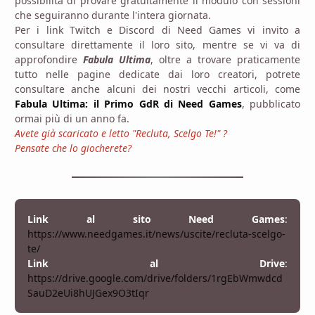
possibilità di provare gratuitamente il modulo con sessioni
che seguiranno durante l'intera giornata.
Per i link Twitch e Discord di Need Games vi invito a
consultare direttamente il loro sito, mentre se vi va di
approfondire
Fabula Ultima
, oltre a trovare praticamente
tutto nelle pagine dedicate dai loro creatori, potrete
consultare anche alcuni dei nostri vecchi articoli, come
Fabula Ultima: il Primo GdR di Need Games
, pubblicato
ormai più di un anno fa.
Avete già scaricato e letto "Recluta, Scelgo Te!" ?
Pensate che lo giocherete?
Link al sito Need Games
:
https://www.needgames.it/news/uscite/recluta-scelgo-
te/
Link al Drive
:
https://drive.google.com/drive/folders/1rgEbWmwdcd
SauD2eUi8hUJGex9O3tIqr