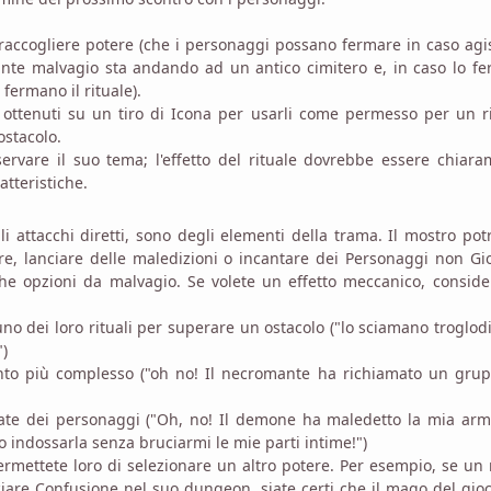
raccogliere potere (che i personaggi possano fermare in caso ag
nte malvagio sta andando ad un antico cimitero e, in caso lo fe
 fermano il rituale).
ttenuti su un tiro di Icona per usarli come permesso per un ri
ostacolo.
rvare il suo tema; l'effetto del rituale dovrebbe essere chiara
atteristiche.
li attacchi diretti, sono degli elementi della trama. Il mostro po
are, lanciare delle maledizioni o incantare dei Personaggi non Gi
he opzioni da malvagio. Se volete un effetto meccanico, conside
uno dei loro rituali per superare un ostacolo ("lo sciamano troglod
)
nto più complesso ("oh no! Il necromante ha richiamato un grup
usate dei personaggi ("Oh, no! Il demone ha maledetto la mia ar
 indossarla senza bruciarmi le mie parti intime!")
permettete loro di selezionare un altro potere. Per esempio, se u
iare Confusione nel suo dungeon, siate certi che il mago del gio