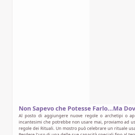
Non Sapevo che Potesse Farlo...Ma D
Al posto di aggiungere nuove regole o archetipi o app
incantesimi che potrebbe non usare mai, proviamo ad usa
regole dei Rituali. Un mostro può celebrare un rituale u
Perdere l'uso di una delle sue capacità speciali fino al t