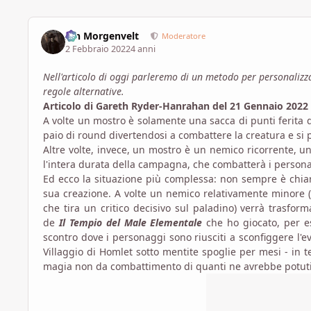
Ian Morgenvelt
Moderatore
2 Febbraio 2022
4 anni
Nell'articolo di oggi parleremo di un metodo per personalizz
regole alternative.
Articolo di Gareth Ryder-Hanrahan del 21 Gennaio 2022
A volte un mostro è solamente una sacca di punti ferita do
paio di round divertendosi a combattere la creatura e si
Altre volte, invece, un mostro è un nemico ricorrente, u
l'intera durata della campagna, che combatterà i persona
Ed ecco la situazione più complessa: non sempre è chia
sua creazione. A volte un nemico relativamente minore 
che tira un critico decisivo sul paladino) verrà trasfo
de
Il Tempio del Male Elementale
che ho giocato, per 
scontro dove i personaggi sono riusciti a sconfiggere l'e
Villaggio di Homlet sotto mentite spoglie per mesi - in 
magia non da combattimento di quanti ne avrebbe potuti i