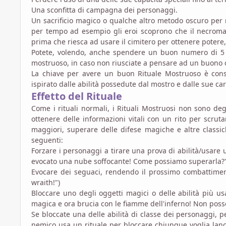
Una sconfitta di campagna dei personaggi.
Un sacrificio magico o qualche altro metodo oscuro per 
per tempo ad esempio gli eroi scoprono che il necroma
prima che riesca ad usare il cimitero per ottenere potere,
Potete, volendo, anche spendere un buon numero di 5 o
mostruoso, in caso non riusciate a pensare ad un buono 
La chiave per avere un buon Rituale Mostruoso è conse
ispirato dalle abilità possedute dal mostro e dalle sue car
Effetto del Rituale
Come i rituali normali, i Rituali Mostruosi non sono deg
ottenere delle informazioni vitali con un rito per scrut
maggiori, superare delle difese magiche e altre classic
seguenti:
Forzare i personaggi a tirare una prova di abilità/usare 
evocato una nube soffocante! Come possiamo superarla?"
Evocare dei seguaci, rendendo il prossimo combattime
wraith!")
Bloccare uno degli oggetti magici o delle abilità più 
magica e ora brucia con le fiamme dell'inferno! Non posso
Se bloccate una delle abilità di classe dei personaggi, 
nemico usa un rituale per bloccare chiunque voglia lanc