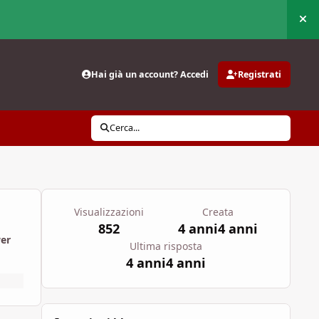
Nas
Hai già un account? Accedi
Registrati
Cerca...
Visualizzazioni
Creata
852
4 anni
4 anni
wer
Ultima risposta
4 anni
4 anni