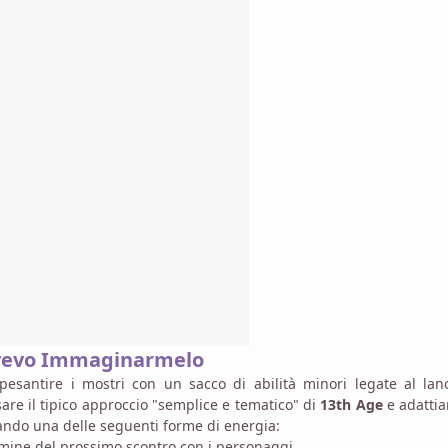
ovevo Immaginarmelo
esantire i mostri con un sacco di abilità minori legate al lanc
re il tipico approccio "semplice e tematico" di
13th Age
e adatti
sando una delle seguenti forme di energia:
ermine del prossimo scontro con i personaggi.