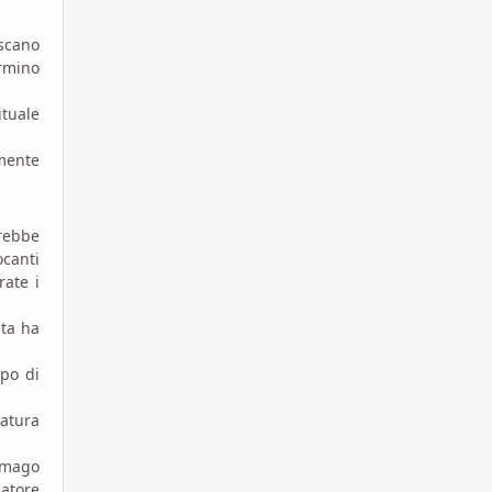
iscano
rmino
tuale
mente
trebbe
ocanti
rate i
ita ha
po di
matura
n mago
catore