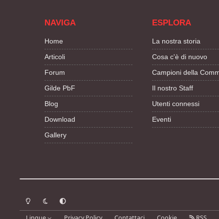
NAVIGA
ESPLORA
Home
La nostra storia
Articoli
Cosa c'è di nuovo
Forum
Campioni della Comm
Gilde PbF
Il nostro Staff
Blog
Utenti connessi
Download
Eventi
Gallery
Modalità chiara
Modalità scura
Segui la preferenza del sistema
Lingue
Privacy Policy
Contattaci
Cookie
RSS