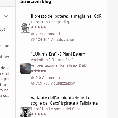
Inserzioni blog
Il prezzo del potere: la magia nei GdR
ment_1790881
Statistiche Autore
Il prezzo del potere: la magia nei GdR
Hero81
in
Design di giochi
oppe
2 Commenti
104 Visualizzazioni
ono un
"L'Ultima Era" - I Piani Esterni
"L'Ultima Era" - I Piani Esterni
ti per
Vackoff
in
"L'Ultima Era" -
Ambientazione Homebrew D&D
 della
gre #3
0 Commenti
mpagna
769 Visualizzazioni
d uno
to nel
Variante dell'ambientazione 'Le soglie del Caos' ispirata a 
la sua
Variante dell'ambientazione 'Le
soglie del Caos' ispirata a Talislanta
Hero81
in
Le soglie del Caos