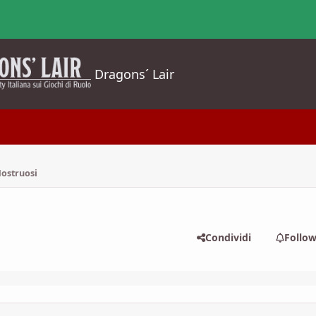
Dragons´ Lair
Mostruosi
Condividi
Follo