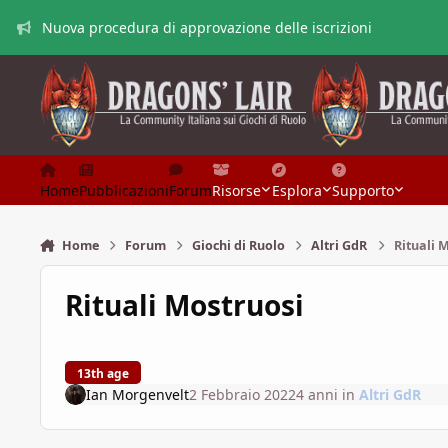
Vai al contenuto
Nuova procedura di approvazione delle iscrizioni
Home
Pubblicazioni
Forum
Risorse
Esplora
Supporto
Home
Forum
Giochi di Ruolo
Altri GdR
Rituali 
Rituali Mostruosi
13th age
Ian Morgenvelt
2 Febbraio 2022
4 anni
in
Altri GdR