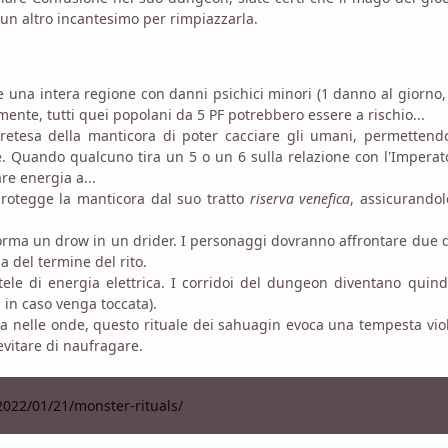
n altro incantesimo per rimpiazzarla.
e una intera regione con danni psichici minori (1 danno al giorno
viamente, tutti quei popolani da 5 PF potrebbero essere a rischio...
retesa della manticora di poter cacciare gli umani, permettendo
re. Quando qualcuno tira un 5 o un 6 sulla relazione con l'Imperato
re energia a...
protegge la manticora dal suo tratto
riserva venefica
, assicurando
forma un drow in un drider. I personaggi dovranno affrontare due 
 del termine del rito.
tele di energia elettrica. I corridoi del dungeon diventano quin
à in caso venga toccata).
ia nelle onde, questo rituale dei sahuagin evoca una tempesta vio
 evitare di naufragare.
2022/01/21/monster-rituals/