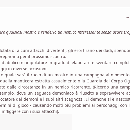
com
are qualsiasi mostro e renderlo un nemico interessante senza usare tr
tata di alcuni attacchi divertenti; gli eroi tirano dei dadi, spend
 preparano per il prossimo scontro.
n diabolico manipolatore in grado di elaborare e sventare complot
ggi in diverse occasioni.
ro quale sarà il ruolo di un mostro in una campagna al momento
(quella manticora estratta casualmente o la Guardia del Corpo O
rmato dalle circostanze in un nemico ricorrente. (Ricordo una ca
esempio, dove un seguace demoniaco è riuscito a sopravvivere a
vocatore dei demoni e i suoi altri scagnozzi. Il demone si è nascos
termini di gioco - causando molti più problemi ai personaggi con 
nfliggere con i suoi attacchi).