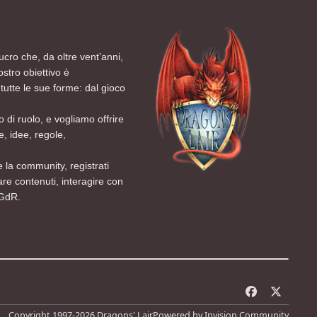
ucro che, da oltre vent’anni,
ostro obiettivo è
tutte le sue forme: dal gioco
 di ruolo, e vogliamo offrire
, idee, regole,
 la community, registrati
are contenuti, interagire con
 GdR.
f
x
a
Copyright 1997-2026 Dragons' Lair
Powered by
Invision Community