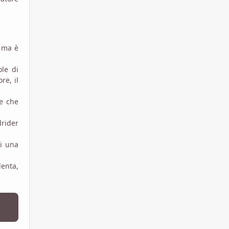
, ma è
le di
re, il
le che
drider
di una
lenta,