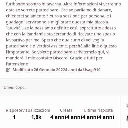
furibondo scontro in taverna. Altre informazioni vi verranno
date se vorrete partecipare. Ora se parliamo di danaro,
chiederei solamente 5 euro a sessione per persona, e i
guadagni serviranno a migliorare questa mia piccola
"attività", se la possiamo definire così, soprattutto adesso
che con la Pandemia sto cercando di ricavare uno spazio
lavoartivo per me. Spero che qualcuno di voi voglia
partecipare e divertirsi assieme, perché alla fine è questo
l'importante. Se volete partecipare scrivitemelo qui, vi
manderò il mio contatto Discord. Grazie a tutti per
l'attenzione
Modificato
26 Gennaio 2022
4 anni
da Usagi910
2 mesi dopo...
Risposte
Visualizzazioni
Creata
Ultima risposta
1
1,8k
4 anni
4 anni
4 anni
4 anni