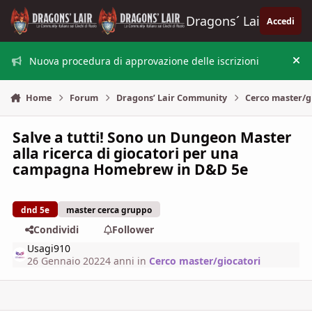
Vai al contenuto
Dragons´ Lair
Accedi
Nuova procedura di approvazione delle iscrizioni
Nas
Home
Forum
Dragons’ Lair Community
Cerco master/g
Salve a tutti! Sono un Dungeon Master
alla ricerca di giocatori per una
campagna Homebrew in D&D 5e
dnd 5e
master cerca gruppo
Condividi
Follower
Usagi910
26 Gennaio 2022
4 anni
in
Cerco master/giocatori