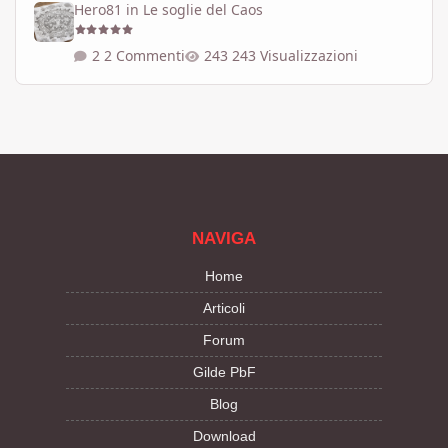
Hero81
in
Le soglie del Caos
2 Commenti
243 Visualizzazioni
NAVIGA
Home
Articoli
Forum
Gilde PbF
Blog
Download