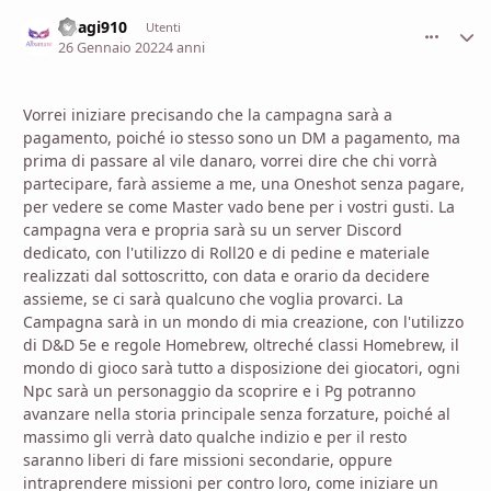
Usagi910
comment_
Stati
Utenti
26 Gennaio 2022
4 anni
Vorrei iniziare precisando che la campagna sarà a
pagamento, poiché io stesso sono un DM a pagamento, ma
prima di passare al vile danaro, vorrei dire che chi vorrà
partecipare, farà assieme a me, una Oneshot senza pagare,
per vedere se come Master vado bene per i vostri gusti. La
campagna vera e propria sarà su un server Discord
dedicato, con l'utilizzo di Roll20 e di pedine e materiale
realizzati dal sottoscritto, con data e orario da decidere
assieme, se ci sarà qualcuno che voglia provarci. La
Campagna sarà in un mondo di mia creazione, con l'utilizzo
di D&D 5e e regole Homebrew, oltreché classi Homebrew, il
mondo di gioco sarà tutto a disposizione dei giocatori, ogni
Npc sarà un personaggio da scoprire e i Pg potranno
avanzare nella storia principale senza forzature, poiché al
massimo gli verrà dato qualche indizio e per il resto
saranno liberi di fare missioni secondarie, oppure
intraprendere missioni per contro loro, come iniziare un