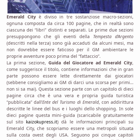
Emerald City
è diviso in tre sostanziose macro-sezioni,
ognuna composta da circa 100 pagine, che in realtà sono
ciascuna dei “libri” distinti e separati. Le prime due sezioni
presuppongono che gli eventi della
Tempesta d’Argento
(descritti nella terza) sono già accaduti da alcuni mesi, ma
non dovrebbe essere faticoso per il GM ambientare le
proprie avventure poco prima del “fattaccio”.
La prima sezione,
Guida del Giocatore ad Emerald City
,
come suggerisce il titolo, contiene informazioni che in gran
parte possono essere lette direttamente dai giocatori
(sebbene consigliamo ai GM di darci una scorsa per primi…
non si sa mai). Questa sezione parte con un capitolo di dieci
pagine circa che è una vera e propria guida turistica
“pubblicata” dall’
Ente del Turismo di Emerald
, con addirittura
descritte le linee del bus e i luoghi dello shopping. In sole
dieci pagine questa mini-guida (scaricabile gratuitamente
sul sito
kaizokupress.it
) dà le informazioni principali su
Emerald City, che scopriamo essere una metropoli situata
sulla costa ovest degli USA. Seguono poi cinque capitoli