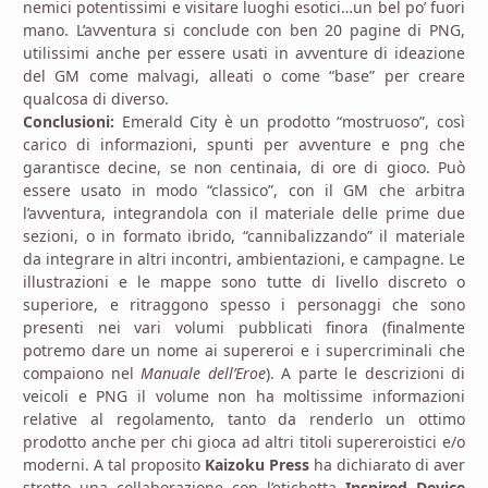
nemici potentissimi e visitare luoghi esotici…un bel po’ fuori
mano. L’avventura si conclude con ben 20 pagine di PNG,
utilissimi anche per essere usati in avventure di ideazione
del GM come malvagi, alleati o come “base” per creare
qualcosa di diverso.
Conclusioni:
Emerald City è un prodotto “mostruoso”, così
carico di informazioni, spunti per avventure e png che
garantisce decine, se non centinaia, di ore di gioco. Può
essere usato in modo “classico”, con il GM che arbitra
l’avventura, integrandola con il materiale delle prime due
sezioni, o in formato ibrido, “cannibalizzando” il materiale
da integrare in altri incontri, ambientazioni, e campagne. Le
illustrazioni e le mappe sono tutte di livello discreto o
superiore, e ritraggono spesso i personaggi che sono
presenti nei vari volumi pubblicati finora (finalmente
potremo dare un nome ai supereroi e i supercriminali che
compaiono nel
Manuale dell’Eroe
). A parte le descrizioni di
veicoli e PNG il volume non ha moltissime informazioni
relative al regolamento, tanto da renderlo un ottimo
prodotto anche per chi gioca ad altri titoli supereroistici e/o
moderni. A tal proposito
Kaizoku Press
ha dichiarato di aver
stretto una collaborazione con l’etichetta
Inspired Device