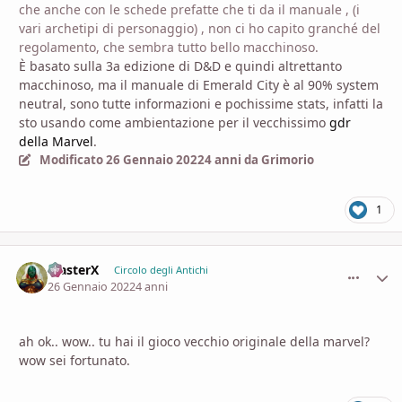
che anche con le schede prefatte che ti da il manuale , (i
vari archetipi di personaggio) , non ci ho capito granché del
regolamento, che sembra tutto bello macchinoso.
È basato sulla 3a edizione di D&D e quindi altrettanto
macchinoso, ma il manuale di Emerald City è al 90% system
neutral, sono tutte informazioni e pochissime stats, infatti la
sto usando come ambientazione per il vecchissimo
gdr
della Marvel
.
Modificato
26 Gennaio 2022
4 anni
da Grimorio
1
MasterX
comment_
Stati
Circolo degli Antichi
26 Gennaio 2022
4 anni
ah ok.. wow.. tu hai il gioco vecchio originale della marvel?
wow sei fortunato.