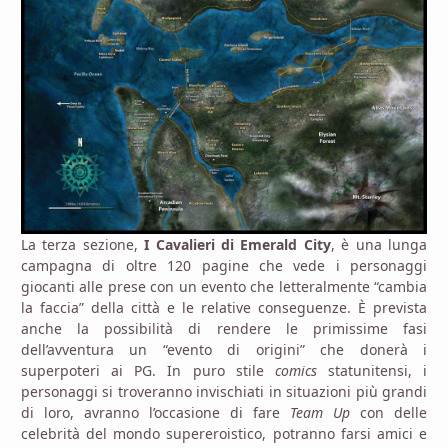
La terza sezione,
I Cavalieri di Emerald City
, è una lunga
campagna di oltre 120 pagine che vede i personaggi
giocanti alle prese con un evento che letteralmente “cambia
la faccia” della città e le relative conseguenze. È prevista
anche la possibilità di rendere le primissime fasi
dell’avventura un “evento di origini” che donerà i
superpoteri ai PG. In puro stile
comics
statunitensi, i
personaggi si troveranno invischiati in situazioni più grandi
di loro, avranno l’occasione di fare
Team Up
con delle
celebrità del mondo supereroistico, potranno farsi amici e