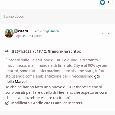
1
1 anno dopo...
MasterX
comment_
Stati
Circolo degli Antichi
3 Aprile 2023
3 anni
Il 26/1/2022 at 18:12, Grimorio ha scritto:
È basato sulla 3a edizione di D&D e quindi altrettanto
macchinoso, ma il manuale di Emerald City è al 90% system
neutral, sono tutte informazioni e pochissime stats, infatti la
sto usando come ambientazione per il vecchissimo
gdr
della Marvel
.
so che ne hanno fatto uno nuovo di GDR marvel e che si
sono basati per fare quello di He-man.. che aspetto ancora
che esca. dovrebbe essere uscito no?
Modificato
3 Aprile 2023
3 anni
da MasterX