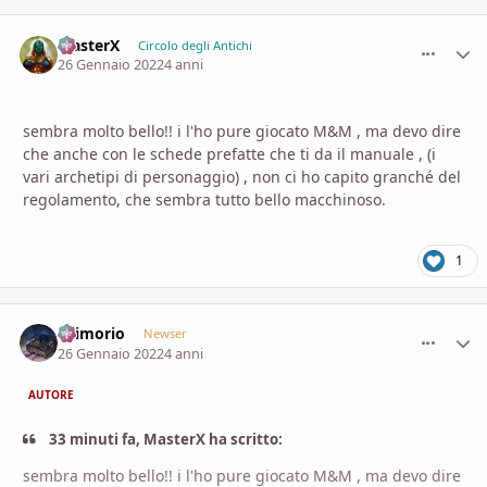
MasterX
comment_
Stati
Circolo degli Antichi
26 Gennaio 2022
4 anni
sembra molto bello!! i l'ho pure giocato M&M , ma devo dire
che anche con le schede prefatte che ti da il manuale , (i
vari archetipi di personaggio) , non ci ho capito granché del
regolamento, che sembra tutto bello macchinoso.
1
Grimorio
comment_
Stati
Newser
26 Gennaio 2022
4 anni
AUTORE
33 minuti fa, MasterX ha scritto:
sembra molto bello!! i l'ho pure giocato M&M , ma devo dire