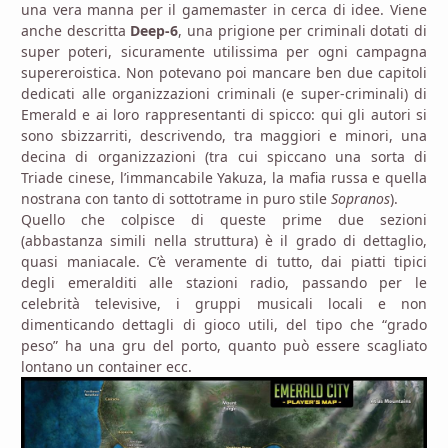
una vera manna per il gamemaster in cerca di idee. Viene
anche descritta
Deep-6
, una prigione per criminali dotati di
super poteri, sicuramente utilissima per ogni campagna
supereroistica. Non potevano poi mancare ben due capitoli
dedicati alle organizzazioni criminali (e super-criminali) di
Emerald e ai loro rappresentanti di spicco: qui gli autori si
sono sbizzarriti, descrivendo, tra maggiori e minori, una
decina di organizzazioni (tra cui spiccano una sorta di
Triade cinese, l’immancabile Yakuza, la mafia russa e quella
nostrana con tanto di sottotrame in puro stile
Sopranos
).
Quello che colpisce di queste prime due sezioni
(abbastanza simili nella struttura) è il grado di dettaglio,
quasi maniacale. C’è veramente di tutto, dai piatti tipici
degli emeralditi alle stazioni radio, passando per le
celebrità televisive, i gruppi musicali locali e non
dimenticando dettagli di gioco utili, del tipo che “grado
peso” ha una gru del porto, quanto può essere scagliato
lontano un container ecc.