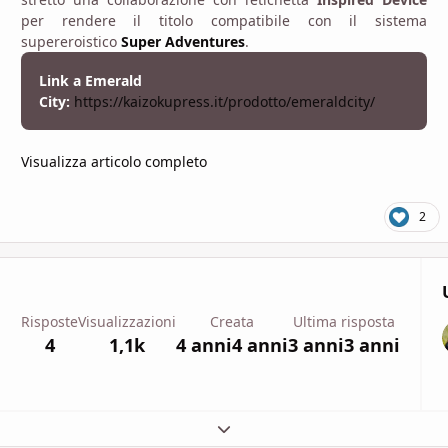
per rendere il titolo compatibile con il sistema
supereroistico
Super Adventures
.
Link a Emerald
City:
https://kaizokupress.it/prodotto/emeraldcity/
Visualizza articolo completo
2
Risposte
Visualizzazioni
Creata
Ultima risposta
4
1,1k
4 anni
4 anni
3 anni
3 anni
Espandi panoramica del topic