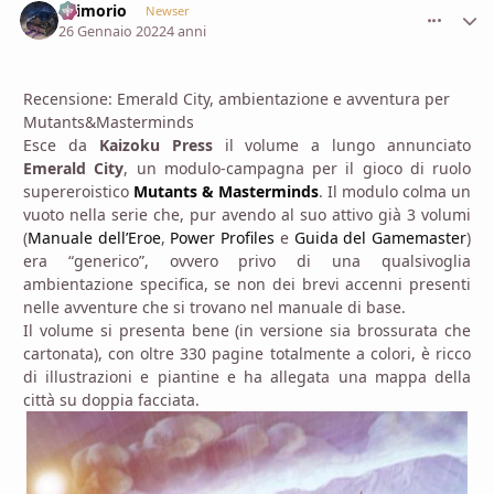
Grimorio
comment_
Stati
Newser
26 Gennaio 2022
4 anni
Recensione: Emerald City, ambientazione e avventura per
Mutants&Masterminds
Esce da
Kaizoku Press
il volume a lungo annunciato
Emerald City
, un modulo-campagna per il gioco di ruolo
supereroistico
Mutants & Masterminds
. Il modulo colma un
vuoto nella serie che, pur avendo al suo attivo già 3 volumi
(
Manuale dell’Eroe
,
Power Profiles
e
Guida del Gamemaster
)
era “generico”, ovvero privo di una qualsivoglia
ambientazione specifica, se non dei brevi accenni presenti
nelle avventure che si trovano nel manuale di base.
Il volume si presenta bene (in versione sia brossurata che
cartonata), con oltre 330 pagine totalmente a colori, è ricco
di illustrazioni e piantine e ha allegata una mappa della
città su doppia facciata.