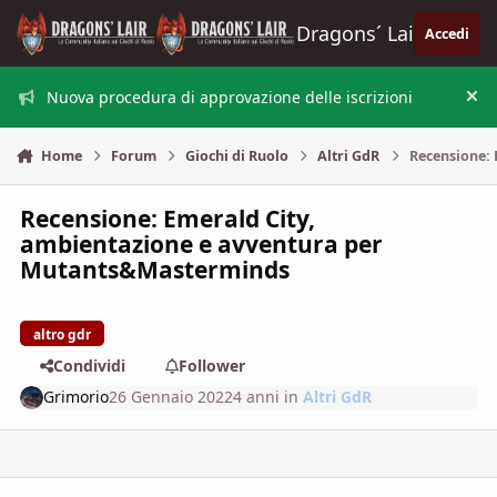
Vai al contenuto
Dragons´ Lair
Accedi
Nuova procedura di approvazione delle iscrizioni
Nas
Home
Forum
Giochi di Ruolo
Altri GdR
Recensione:
Recensione: Emerald City,
ambientazione e avventura per
Mutants&Masterminds
altro gdr
Condividi
Follower
Grimorio
26 Gennaio 2022
4 anni
in
Altri GdR