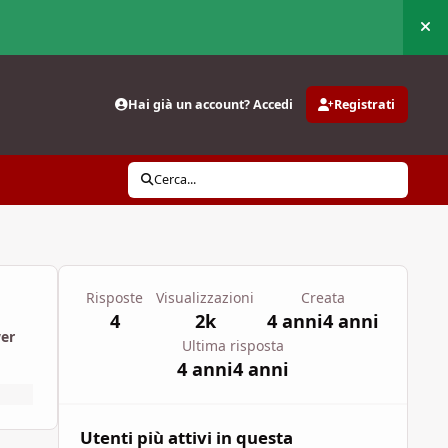
Nas
Hai già un account? Accedi
Registrati
Cerca...
Risposte
Visualizzazioni
Creata
4
2k
4 anni
4 anni
wer
Ultima risposta
4 anni
4 anni
Utenti più attivi in questa