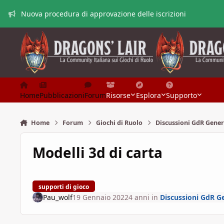
Vai al contenuto
Nuova procedura di approvazione delle iscrizioni
Home
Pubblicazioni
Forum
Risorse
Esplora
Supporto
Home
Forum
Giochi di Ruolo
Discussioni GdR Gener
Modelli 3d di carta
supporti di gioco
Pau_wolf
19 Gennaio 2022
4 anni
in
Discussioni GdR G