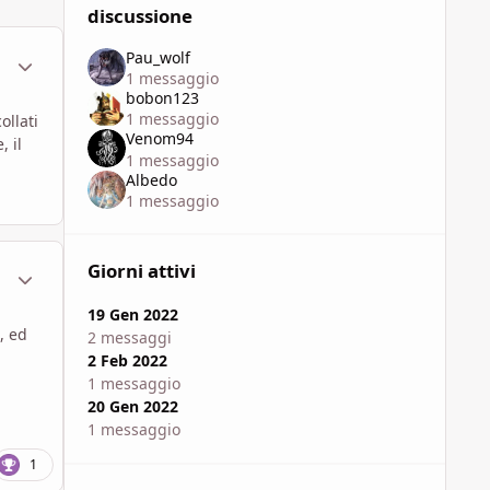
discussione
Pau_wolf
ment_1788511
Statistiche Autore
1 messaggio
bobon123
1 messaggio
ollati
Venom94
, il
1 messaggio
Albedo
1 messaggio
Giorni attivi
ment_1788512
Statistiche Autore
19 Gen 2022
, ed
2 messaggi
2 Feb 2022
1 messaggio
20 Gen 2022
1 messaggio
1