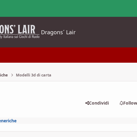
Dragons´ Lair
iche
Modelli 3d di carta
Condividi
Follo
eneriche