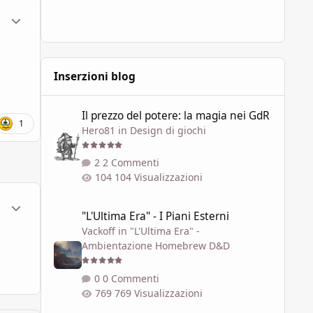
ment_1788819
Statistiche Autore
Inserzioni blog
Il prezzo del potere: la magia nei GdR
Il prezzo del potere: la magia nei GdR
1
Hero81
in
Design di giochi
2 Commenti
104 Visualizzazioni
ment_1790977
Statistiche Autore
"L'Ultima Era" - I Piani Esterni
"L'Ultima Era" - I Piani Esterni
Vackoff
in
"L'Ultima Era" -
Ambientazione Homebrew D&D
0 Commenti
769 Visualizzazioni