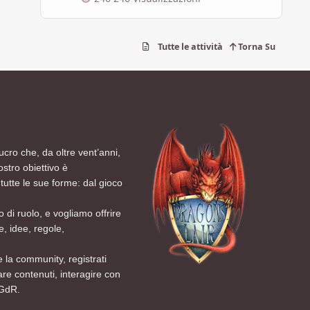
Tutte le attività
Torna Su
ucro che, da oltre vent’anni,
ostro obiettivo è
tutte le sue forme: dal gioco
 di ruolo, e vogliamo offrire
, idee, regole,
 la community, registrati
are contenuti, interagire con
 GdR.