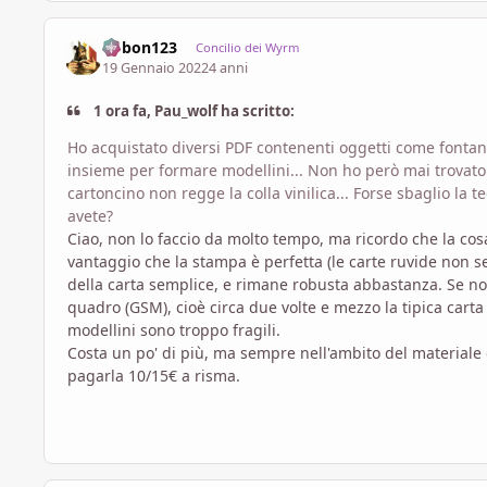
bobon123
Concilio dei Wyrm
19 Gennaio 2022
4 anni
1 ora fa, Pau_wolf ha scritto:
Ho acquistato diversi PDF contenenti oggetti come fontane, 
insieme per formare modellini... Non ho però mai trovato il
cartoncino non regge la colla vinilica... Forse sbaglio la te
avete?
Ciao, non lo faccio da molto tempo, ma ricordo che la co
vantaggio che la stampa è perfetta (le carte ruvide non
della carta semplice, e rimane robusta abbastanza. Se no
quadro (GSM), cioè circa due volte e mezzo la tipica carta 
modellini sono troppo fragili.
Costa un po' di più, ma sempre nell'ambito del materiale da
pagarla 10/15€ a risma.