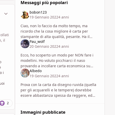
Messaggi più popolari
ment_1788524
Statistiche Autore
bobon123
19 Gennaio 2022
4 anni
Ciao, non lo faccio da molto tempo, ma
ricordo che la cosa migliore è carta per
ollati
stampante di alta qualità, pesante. Ha il
, il
Pau_wolf
vantaggio che la stampa è perfetta (le carte
20 Gennaio 2022
4 anni
ruvide non sempre funzionano in m
Ecco, ho scoperto un modo per NON fare i
modellini. Ho voluto picchiarci il naso
o
provando a incollare carta economica su
o
Albedo
cartone e poi piegare... È uscito questo
o i
19 Gennaio 2022
4 anni
uoi
Prova con la carta da disegno ruvida (quella
per gli acquarelli e le tempere) dovrebbe
essere abbastanza spessa da reggere, ed
essendo ruvida assorbe meglio la colla.
2
L'unica cosa devi tagliare i fogl
Immagini pubblicate