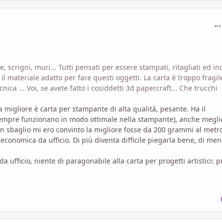
com
scrigni, muri... Tutti pensati per essere stampati, ritagliati ed inc
 materiale adatto per fare questi oggetti. La carta è troppo fragile
cnica ... Voi, se avete fatto i cosiddetti 3d papercraft... Che trucchi
sa migliore è carta per stampante
di alta qualità, pesante. Ha il
 sempre funzionano in modo ottimale nella stampante), anche megli
n sbaglio mi ero convinto la migliore fosse da 200 grammi al metr
economica da ufficio. Di più diventa difficile piegarla bene, di men
 ufficio, niente di paragonabile alla carta per progetti artistici: p