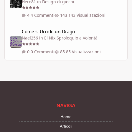
Hero81
in
Design di giochi
4 Commenti
143 Visualizzazioni
Come si Uccide un Drago
Come si Uccide un Drago
Nael256
in
El Nix Sproloquio a Volontà
0 Commenti
85 Visualizzazioni
NAVIGA
Home
Articoli