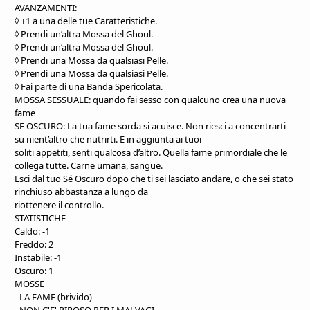
AVANZAMENTI:
◊ +1 a una delle tue Caratteristiche.
◊ Prendi un’altra Mossa
del Ghoul.
◊ Prendi un’altra Mossa del Ghoul.
◊ Prendi una Mossa da qualsiasi Pelle.
◊ Prendi una Mossa da qualsiasi
Pelle.
◊ Fai parte di una Banda Spericolata.
MOSSA SESSUALE: quando fai sesso con qualcuno crea una nuova
fame
SE OSCURO: La tua fame sorda si acuisce. Non riesci a concentrarti
su nient’altro che nutrirti. E in aggiunta ai tuoi
soliti appetiti, senti qualcosa d’altro. Quella fame primordiale che le
collega tutte. Carne umana, sangue.
Esci dal tuo Sé Oscuro dopo che ti sei lasciato andare, o che sei stato
rinchiuso abbastanza a lungo da
riottenere il controllo.
STATISTICHE
Caldo: -1
Freddo: 2
Instabile: -1
Oscuro: 1
MOSSE
- LA FAME (brivido)
- NON C'E' RIPOSO PER I MALVAGI