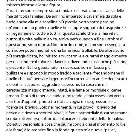
mistero intorno alla sua figura.
Carattere: sono sempre stata timida e riservata, forse a causa delle
mie difficoltà familiari. Da anni ho imparato a cavarmela da sola e
bado anche alla mia sorellina più piccola. Sotto sotto però ho
un'anima un po punk e ribelle e ho sempre sognato di trasgredire e
di fregarmene di tutto e tutti in questo schifo che è la mia vita. Il
punto si svolta nella mia vita, arriva però quando a fine Ottobre di
quest'anno, sono morta. Non ricordo come, ma mi sono risvegliata
con nuovi poteri neonati e una fame incontrollabile. Da allora sono
più spregiudicata, ho iniziato a truccarmi e a curarmi maggiormente
per nascondere il colore cadaverico, divenendo così anche più carina
e piacente. Ne ho guadanato in sicurezza, non mi lascio più
bullizzare e rispondo in modo freddo e tagliente, fregandomene di
quello che può pensare la gente. All'occorrenza ho anche degli scatti
violenti in cui potrei aggredire le persone. La cosa che mi
caratterizza maggiormente, infatti, è la fame primordiale di carne
umana. Tento di tenerla a bada, dirottando la mia ossessioni verso
altri tipi d'appetiti, primo tra tutti la voglia di trasgressione e la
ricerca del brivido. Solo nei momenti, in cui provo il brivido del
pericolo e riesco a sentirsi "viva", la fame primordiale di carne umana
sembra attenuarsi, soffocata dal piacere inebriante dell'adrenalina.
Obiettivi personali: la cosa che più mi condiziona al momento (oltre
alla fame) è lo scoprire fino in fondo questa mia nuova "pelle",