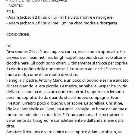
- SAZIETA'
FILI:
- Adam Jacbson 2 fili su di lui (mi ha visto morire e risorgere)
- Adam Jacbson 2 fili su di me (mi ha visto morire e risorgere)
CONDIZIONI:
BG
Descrizione: Olivia è una ragazza carina, esile e non troppo alta. Ha
un viso dai lineamneti fini, lunghi capelli lisci biondi con solo alcune
ciocche nere. Gli occhi sono chiari. Ultimamente si trucca per coprire
il colorito pallido della non morte. Il contorno agli occhi è spesso
molto dark, come il suo modo di vestire.
Famiglia: Il padre, Antony Clark, è un poco di buono e se ne è andato
di casa quando lei era piccola. La madre, Annabelle Gaspar, ha il vizio
dell'alcol e non ha mai avuto istinti materni. I rapporti con lei sono
pessimi, soprattutto da quando sta col nuovo compagno, Evan
Preston, un'altro poco di buono ubriacone. La sorellina, Christine,
(figlia di Annabelle ed Evan) ha 4 anni, le voglio un bene dell'anima e
mi sto prendendo io cura di lei. E' l'unica persona che mi trattiene
veramente dal trasgredire completamente e dall'andarmene dalla
città.
Amicizie: Il mio unico vero amico da sempre è Adam Jacobson, un