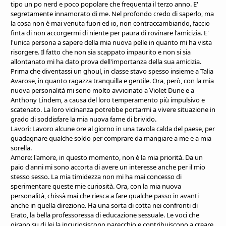
tipo un po nerd e poco popolare che frequenta il terzo anno. E'
segretamente innamorato di me. Nel profondo credo di saperlo, ma
la cosa non è mai venuta fuori ed io, non contraccambiando, faccio
finta di non accorgermi di niente per paura di rovinare l'amicizia. E'
l'unica persona a sapere della mia nuova pelle in quanto mi ha vista
risorgere. Il fatto che non sia scappato impaurito e non si sia
allontanato mi ha dato prova dell'importanza della sua amicizia.
Prima che diventassi un ghoul, in classe stavo spesso insieme a Talia
Avarose, in quanto ragazza tranquilla e gentile. Ora, però, con la mia
nuova personalità mi sono molto avvicinato a Violet Dune e a
Anthony Lindem, a causa del loro temperamento più impulsivo e
scatenato. La loro vicinanza potrebbe portarmi a vivere situazione in
grado di soddisfare la mia nuova fame di brivido.
Lavori: Lavoro alcune ore al giorno in una tavola calda del paese, per
guadagnare qualche soldo per comprare da mangiare a me e a mia
sorella.
Amore: l'amore, in questo momento, non è la mia priorità. Da un
paio d'anni mi sono accorta di avere un interesse anche per il mio
stesso sesso. La mia timidezza non mi ha mai concesso di
sperimentare queste mie curiosità. Ora, con la mia nuova
personalità, chissà mai che riesca a fare qualche passo in avanti
anche in quella direzione. Ha una sorta di cotta nei confronti di
Erato, la bella professoressa di educazione sessuale. Le voci che
girano su di lei la incuriosiscono parecchio e contribuiscono a creare