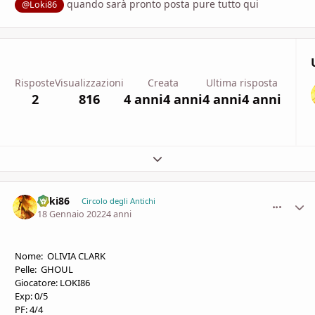
quando sarà pronto posta pure tutto qui
@Loki86
Risposte
Visualizzazioni
Creata
Ultima risposta
2
816
4 anni
4 anni
4 anni
4 anni
Espandi panoramica del topic
Loki86
comment_
Stati
Circolo degli Antichi
18 Gennaio 2022
4 anni
Nome: OLIVIA CLARK
Pelle: GHOUL
Giocatore: LOKI86
Exp: 0/5
PF: 4/4