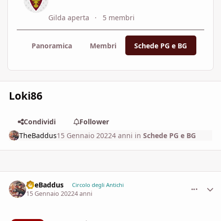
Gilda aperta
5 membri
Panoramica
Membri
Schede PG e BG
Orga
Loki86
Condividi
Follower
TheBaddus
15 Gennaio 2022
4 anni
in
Schede PG e BG
TheBaddus
comment_
Stati
Circolo degli Antichi
15 Gennaio 2022
4 anni