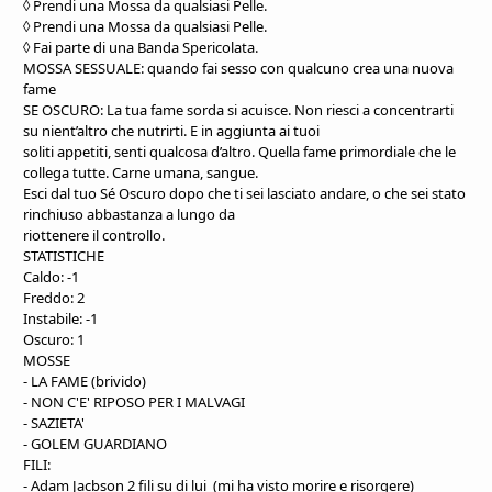
◊ Prendi una Mossa da qualsiasi Pelle.
◊ Prendi una Mossa da qualsiasi
Pelle.
◊ Fai parte di una Banda Spericolata.
MOSSA SESSUALE: quando fai sesso con qualcuno crea una nuova
fame
SE OSCURO: La tua fame sorda si acuisce. Non riesci a concentrarti
su nient’altro che nutrirti. E in aggiunta ai tuoi
soliti appetiti, senti qualcosa d’altro. Quella fame primordiale che le
collega tutte. Carne umana, sangue.
Esci dal tuo Sé Oscuro dopo che ti sei lasciato andare, o che sei stato
rinchiuso abbastanza a lungo da
riottenere il controllo.
STATISTICHE
Caldo: -1
Freddo: 2
Instabile: -1
Oscuro: 1
MOSSE
- LA FAME (brivido)
- NON C'E' RIPOSO PER I MALVAGI
- SAZIETA'
- GOLEM GUARDIANO
FILI:
- Adam Jacbson 2 fili su di lui (mi ha visto morire e risorgere)