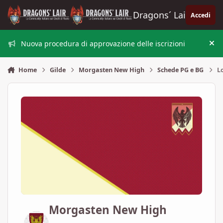
Vai al contenuto
Dragons´ Lair
Accedi
Nuova procedura di approvazione delle iscrizioni
Nas
Home
Gilde
Morgasten New High
Schede PG e BG
L
Morgasten New High