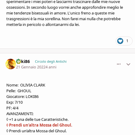
sperimentare i miei poteri e lasciarmi trascinare dalle mie nuove
ossessioni. In secondo luogo vorrei anche approfondire meglio le
mie tendenze bisessuali in amore. L'unico freno a queste mie
trasgressioni è la mia sorellina. Non farei mai nulla che potrebbe
metterla in pericolo o allontanarmi da lei.
1
Loki86
comment_
Stati
Circolo degli Antichi
21 Gennaio 2022
4 anni
Nome: OLIVIA CLARK
Pelle: GHOUL
Giocatore: LOKI86
Exp: 7/10
PF: 4/4
AVANZAMENTI:
◊ +1 a una delle tue Caratteristiche.
◊ Prendi un’altra Mossa del Ghoul.
◊ Prendi un’altra Mossa del Ghoul.