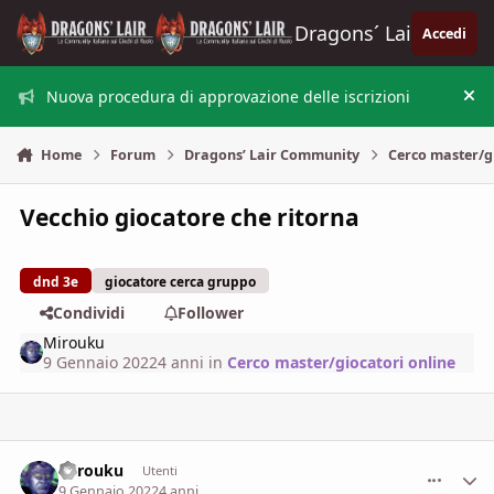
Vai al contenuto
Dragons´ Lair
Accedi
Nuova procedura di approvazione delle iscrizioni
Nas
Home
Forum
Dragons’ Lair Community
Cerco master/g
Vecchio giocatore che ritorna
dnd 3e
giocatore cerca gruppo
Condividi
Follower
Mirouku
9 Gennaio 2022
4 anni
in
Cerco master/giocatori online
Mirouku
comment_
Stati
Utenti
9 Gennaio 2022
4 anni