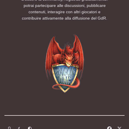
potrai partecipare alle discussioni, pubblicare
contenuti, interagire con altri giocatori e
contribuire attivamente alla diffusione del GdR.
Modalità chiara
Modalità scura
Segui la preferenza del sistema
f
x