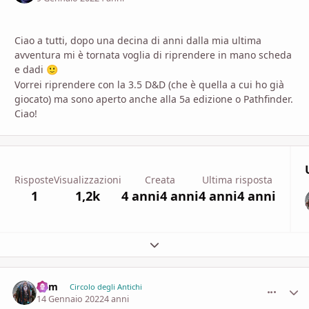
Ciao a tutti, dopo una decina di anni dalla mia ultima
avventura mi è tornata voglia di riprendere in mano scheda
e dadi
🙂
Vorrei riprendere con la 3.5 D&D (che è quella a cui ho già
giocato) ma sono aperto anche alla 5a edizione o Pathfinder.
Ciao!
Risposte
Visualizzazioni
Creata
Ultima risposta
1
1,2k
4 anni
4 anni
4 anni
4 anni
Espandi panoramica del topic
Ram
comment_
Stati
Circolo degli Antichi
14 Gennaio 2022
4 anni