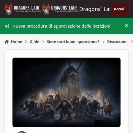
Vai al contenuto
Dragons´ Lair
Accedi
Nuova procedura di approvazione delle iscrizioni
Nas
Home
Gilde
Siete stati buoni quest'anno?
Discussioni