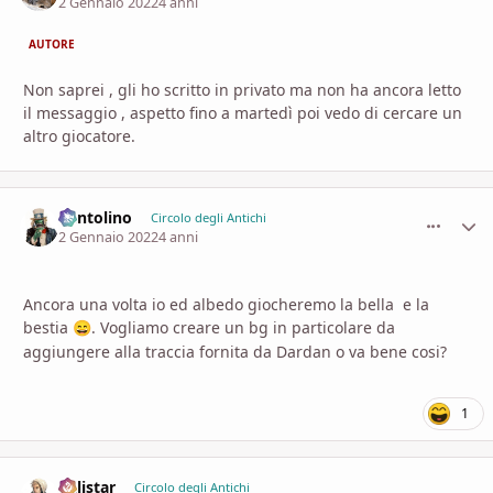
2 Gennaio 2022
4 anni
AUTORE
Non saprei , gli ho scritto in privato ma non ha ancora letto
il messaggio , aspetto fino a martedì poi vedo di cercare un
altro giocatore.
Pentolino
comment_
Stati
Circolo degli Antichi
2 Gennaio 2022
4 anni
Ancora una volta io ed albedo giocheremo la bella e la
bestia
. Vogliamo creare un bg in particolare da
😄
aggiungere alla traccia fornita da Dardan o va bene cosi?
1
Calistar
comment_
Stati
Circolo degli Antichi