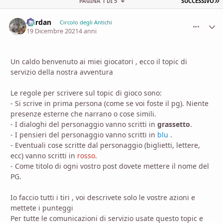
U
PAGINA 1 DI 5
SUCCESSIVO
Dardan
comment_
Stati
Circolo degli Antichi
19 Dicembre 2021
4 anni
Un caldo benvenuto ai miei giocatori , ecco il topic di
servizio della nostra avventura
Le regole per scrivere sul topic di gioco sono:
- Si scrive in prima persona (come se voi foste il pg). Niente
presenze esterne che narrano o cose simili.
- I dialoghi del personaggio vanno scritti in
grassetto
.
- I pensieri del personaggio vanno scritti in
blu
.
- Eventuali cose scritte dal personaggio (biglietti, lettere,
ecc) vanno scritti in
rosso
.
- Come titolo di ogni vostro post dovete mettere il nome del
PG.
Io faccio tutti i tiri , voi descrivete solo le vostre azioni e
mettete i punteggi
Per tutte le comunicazioni di servizio usate questo topic e