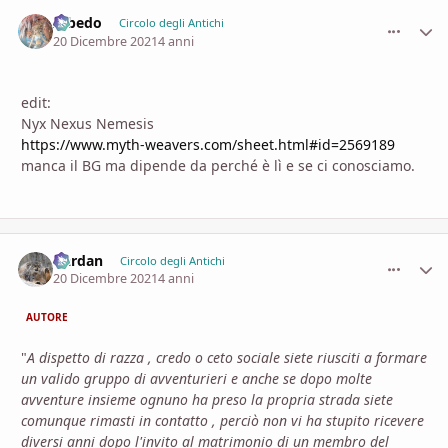
Albedo
comment_
Stati
Circolo degli Antichi
20 Dicembre 2021
4 anni
edit:
Nyx Nexus Nemesis
https://www.myth-weavers.com/sheet.html#id=2569189
manca il BG ma dipende da perché è lì e se ci conosciamo.
Dardan
comment_
Stati
Circolo degli Antichi
20 Dicembre 2021
4 anni
AUTORE
"
A dispetto di razza , credo o ceto sociale siete riusciti a formare
un valido gruppo di avventurieri e anche se dopo molte
avventure insieme ognuno ha preso la propria strada siete
comunque rimasti in contatto , perciò non vi ha stupito ricevere
diversi anni dopo l'invito al matrimonio di un membro del