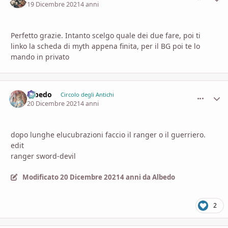
19 Dicembre 2021
4 anni
Perfetto grazie. Intanto scelgo quale dei due fare, poi ti
linko la scheda di myth appena finita, per il BG poi te lo
mando in privato
Albedo
comment_
Stati
Circolo degli Antichi
20 Dicembre 2021
4 anni
dopo lunghe elucubrazioni faccio il ranger o il guerriero.
edit
ranger sword-devil
Modificato
20 Dicembre 2021
4 anni
da Albedo
2