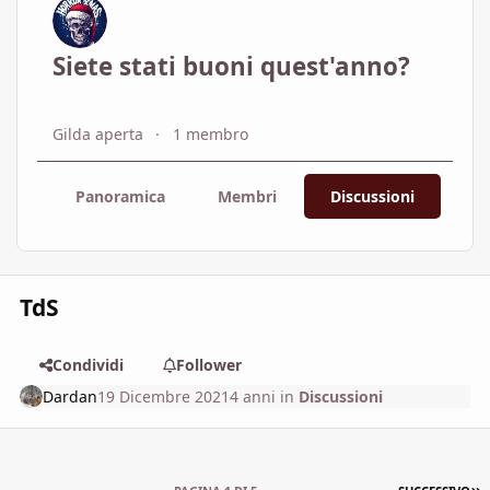
Siete stati buoni quest'anno?
Gilda aperta
1 membro
Panoramica
Membri
Discussioni
TdS
Condividi
Follower
Dardan
19 Dicembre 2021
4 anni
in
Discussioni