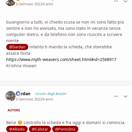
3 Gennaio 2022
4 anni
buongiorno a tutti, vi chiedo scusa se non mi sono fatto più
sentire e non ho avvisato, ma sono stato in vacanza senza
computer dietro, e da telefono non sono riuscito a scrivere
niente
intanto ti mando la scheda, che dovrebbe
@Dardan
essere finita
https://www.myth-weavers.com/sheet.html#id=2568917
Krishna Viswan
Dardan
comment_
Stati
Circolo degli Antichi
3 Gennaio 2022
4 anni
AUTORE
Bene
controllo la scheda e fra oggi e domani si comincia.
☺️
@Albedo
@Calistar
@Pentolino