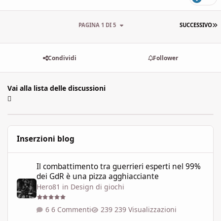
U
PAGINA 1 DI 5
SUCCESSIVO
Condividi
Follower
Vai alla lista delle discussioni
Inserzioni blog
Il combattimento tra guerrieri esperti nel 99% dei GdR è una pi
Il combattimento tra guerrieri esperti nel 99%
dei GdR è una pizza agghiacciante
Hero81
in
Design di giochi
6 Commenti
239 Visualizzazioni