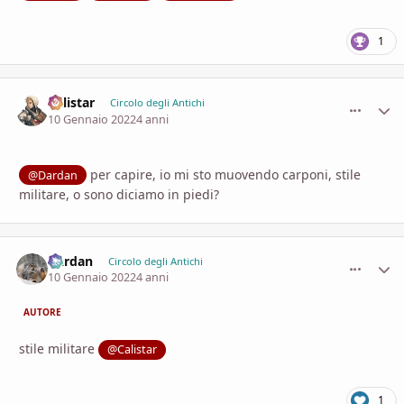
1
Calistar
comment_
Stati
Circolo degli Antichi
10 Gennaio 2022
4 anni
per capire, io mi sto muovendo carponi, stile
@Dardan
militare, o sono diciamo in piedi?
Dardan
comment_
Stati
Circolo degli Antichi
10 Gennaio 2022
4 anni
AUTORE
stile militare
@Calistar
1