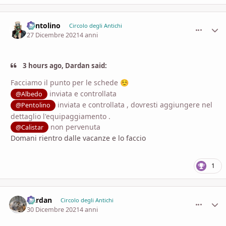
Pentolino
comment_
Stati
Circolo degli Antichi
27 Dicembre 2021
4 anni
3 hours ago, Dardan said:
Facciamo il punto per le schede
☺️
inviata e controllata
@Albedo
inviata e controllata , dovresti aggiungere nel
@Pentolino
dettaglio l'equipaggiamento .
non pervenuta
@Calistar
Domani rientro dalle vacanze e lo faccio
1
Dardan
comment_
Stati
Circolo degli Antichi
30 Dicembre 2021
4 anni