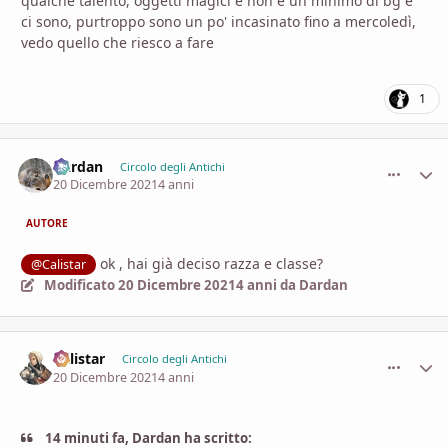
qualche talento, oggetti magici e non e un minimo di bg e
ci sono, purtroppo sono un po' incasinato fino a mercoledì,
vedo quello che riesco a fare
1
Dardan
comment_
Stati
Circolo degli Antichi
20 Dicembre 2021
4 anni
AUTORE
ok , hai già deciso razza e classe?
@Calistar
Modificato
20 Dicembre 2021
4 anni
da Dardan
Calistar
comment_
Stati
Circolo degli Antichi
20 Dicembre 2021
4 anni
14 minuti fa, Dardan ha scritto: