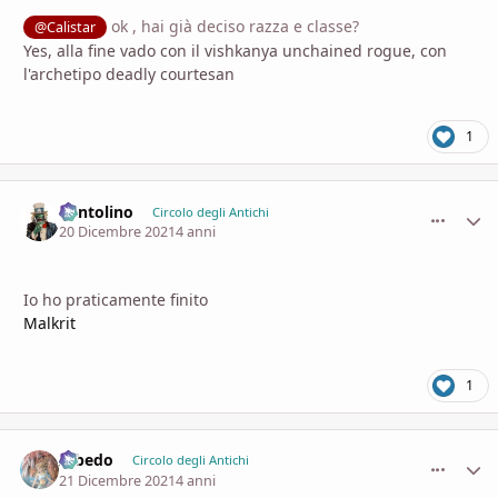
ok , hai già deciso razza e classe?
@Calistar
Yes, alla fine vado con il vishkanya unchained rogue, con
l'archetipo deadly courtesan
1
Pentolino
comment_
Stati
Circolo degli Antichi
20 Dicembre 2021
4 anni
Io ho praticamente finito
Malkrit
1
Albedo
comment_
Stati
Circolo degli Antichi
21 Dicembre 2021
4 anni