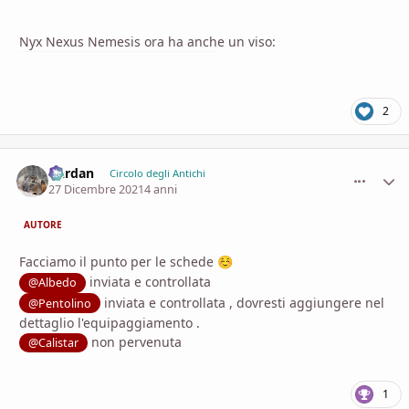
Nyx Nexus Nemesis ora ha anche un viso:
2
Dardan
comment_
Stati
Circolo degli Antichi
27 Dicembre 2021
4 anni
AUTORE
Facciamo il punto per le schede
☺️
inviata e controllata
@Albedo
inviata e controllata , dovresti aggiungere nel
@Pentolino
dettaglio l'equipaggiamento .
non pervenuta
@Calistar
1