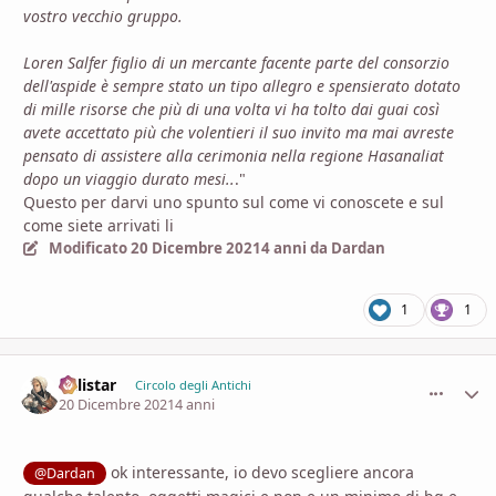
vostro vecchio gruppo.
Loren Salfer figlio di un mercante facente parte del consorzio
dell'aspide è sempre stato un tipo allegro e spensierato dotato
di mille risorse che più di una volta vi ha tolto dai guai così
avete accettato più che volentieri il suo invito ma mai avreste
pensato di assistere alla cerimonia nella regione Hasanaliat
dopo un viaggio durato mesi..
."
Questo per darvi uno spunto sul come vi conoscete e sul
come siete arrivati li
Modificato
20 Dicembre 2021
4 anni
da Dardan
1
1
Calistar
comment_
Stati
Circolo degli Antichi
20 Dicembre 2021
4 anni
ok interessante, io devo scegliere ancora
@Dardan