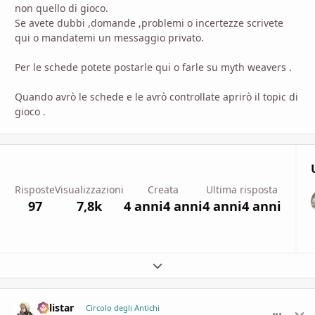
non quello di gioco.
Se avete dubbi ,domande ,problemi o incertezze scrivete
qui o mandatemi un messaggio privato.
Per le schede potete postarle qui o farle su myth weavers .
Quando avrò le schede e le avrò controllate aprirò il topic di
gioco .
Risposte
Visualizzazioni
Creata
Ultima risposta
97
7,8k
4 anni
4 anni
4 anni
4 anni
Espandi panoramica del topic
Calistar
comment_
Stati
Circolo degli Antichi