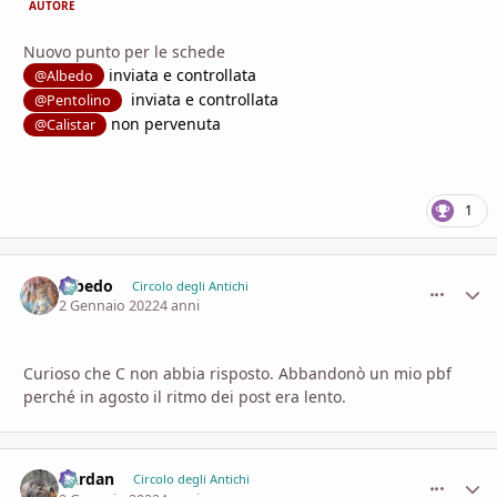
AUTORE
Nuovo punto per le schede
inviata e controllata
@Albedo
inviata e controllata
@Pentolino
non pervenuta
@Calistar
1
Albedo
comment_
Stati
Circolo degli Antichi
2 Gennaio 2022
4 anni
Curioso che C non abbia risposto. Abbandonò un mio pbf
perché in agosto il ritmo dei post era lento.
Dardan
comment_
Stati
Circolo degli Antichi